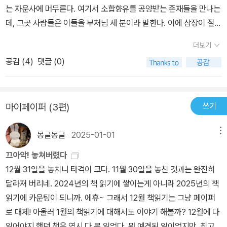
는 자운사에 머무른다. 여기서 소합향유를 공양받는 존재들을 만나는
데, 그곳 사람들은 이들을 부처님 세 분이라 말한다. 이에 삼장이 절하
자 역시나 납치된다. 이들은 부처가 아니라 소머리 귀신, 코뿔소 요괴
더보기
들이었다. 손오공은 규목랑 등 네 별자리와 힘을 합쳐 요괴들을 퇴치
공감 (
4
)
댓글 (0)
한다. 여기서 잠깐, 인도의 소 요괴들과 대결하는 것은 혹시 힌두교와
불교의 갈등을 의미하는 것이 아닐까? 불교 설화에 보면 힌두교와
불교 승려가 대결하는 장면에서 소와 사자의 환영이 공중에 나타나
쓰기
마이페이퍼 (3편)
싸우는 장면도 있던데. 손오공은 사위국 공주로 변신한 요괴를 퇴치
하고 진짜 공주를 찾아 준다. 공던져 결혼하기 이벤트를 꾸며 1년동
몽글몽글
2025-01-01
메뉴
안이나 ‘첫날밤 그의 원양진기를 빼앗아 태을상선이 되기로 음모를
꾸며 놓고 있었던(98)' 여요괴는 알고보니 달나라 옥토끼였다. 월궁
끄아악! 놓쳐버렸다
의 주인인 태음성군이 와서 옥토끼를 데려간다. 마음이 많이 여유있
12월 31일을 놓치니 타격이 크다. 11월 30일을 놓친 것과는 완전히
어진 손오공은 요괴의 본모습을 보고도 예전처럼 단매에 때려 죽이려
달라져 버리네. 2024년의 책 읽기에 쌓이는게 아니라 2025년의 책
고 봉을 꺼내들기는 커녕, 옥토끼를 귀여워한다. 오, 손오공 너 많이
읽기에 카운팅이 되니까. 에휴~ 그래서 12월 책읽기는 그냥 페이퍼
변했다? 뿐만 아니라 삼장도 둘째만 편애하는 어리석은 가부장 같은
로 대체! 아울러 1월의 책읽기에 대해서도 이야기 해볼까? 12월에 다
모습을 보이던 지난 1~9회와 달리 이제는 제대로 헛소리하는 저팔계
읽어야지 했던 책은 역시 다 못 읽었다. 뭐 예견된 일이었지만. 최고로