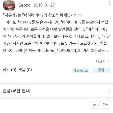
지 뭐. 상호대차라 오늘 반납. 4.3에 대해 더더 궁금해지는 책이었다.
더렵혀진 육신을 버리고 우화등선하는 방식이다.(245)’ 라고 하니,
Seong
2015-01-27
메뉴
재미 없는데 그래도 끝까지 읽어보자!7. 될 일은 된다 : 금방 읽을 수
제주 할망, 하르방의 마음에는 없는 이가 없는. 제주 4.3 평화 기념관
불교이든 도교이든 삼장이 취경여행을 통해 이전과 다른 존재가 된
있을 듯. 갑자기 결혼 & 딸 얘기에서 흥미가 좀 떨어짐. 질투임.ㅋㅋㅋ
『서유기』는 『마하바라따』의 창조적 복제인가?
에도 다녀왔지만, 아직도 왜 그렇게까지 많이 죽어야만 했는지 그 이
것만은 확실하다. 근데,,,,이 대목 읽는데 가슴이 뭉클하고 눈시울이
ㅋㅋ8. 인간의 조건 : 한나아렌트 2월 토론작인데 아직 책도 못 구함.
아마도 『서유기』를 읽은 독자라면, 『마하바라따』를 읽으면서 적잖
유를 모르겠다. 같이 마음이 아파지는 부분. 그래서 제주에 여자가 많
뜨거워진다. 이들의 취경 여행을 따라온 나는 그럼,,,, 책을 놓고 이런
9. 내 생애의 아이들 : 잡으면 금방 읽을 거 같은데 아직 책 없음. 1월
이 당황 혹은 흥미로운 지점을 여럿 발견했을 것이다. 『마하바라따』
다는 건 처음 알게된 사실. 나도 할머니를 매우 좋아하는 사람으로써
생각을 한참 멍하게 했다. 아마 장편 소설을 읽는 맛이 이런 것이 아닐
토론작. 1월은 전통적으로 책을 잘 못 읽는 달이다. 차분하게 빌린 책
에 『서유기』의 흔적들이 꽤 많이 보인다는 것이 바로 그러한데, 『서유
흥미롭게 읽었으나 제주어는 참 어렵다😅이외에도 미니멀 라이프의
까. 줄거리 요약하면 별 거 아닌데 하나하나 등장 인물들의 궤적을 따
다 읽고 버릴 책도 뿌셔야 한다. 읽고 버린다고 쌓아놓은 책 좀 읽자.
기』의 저자인 오승은이 『마하바라따』를 읽었는지 모르겠지만, 확실
선도주자(?) 급인 사람이 쓴 책도 빌렸고-유튜브 알고리즘의 승리-,
라가다가 마지막에 전체적으로 묵직하게 뭔가 느낌이 다가오는 맛.
일단 새 책부터 뿌시자!!
한 것은 아마 (전체는 아니더라도) 『마하바라따』의 여러 흥미로운 단
정희원 교수님이 추천해 주신 초가공식품도 빌렸고-이럴 줄 알고 미
차근차근 시간과 에너지를 들여 미련하게 읽지않고 다이제스트 판으
편들이 중국에까지 소개가 되었으리라는 것이다. 읽으면서 생각나는
리 많이 먹어둠;;;;ㅋㅋㅋㅋ- 톨스토이 문학상을 받은 분의 소설도 현
로 접하면 절대 느낄 수 없는 맛. 여튼 일행은 부처님 만나 5048권
더보기
대로 정리한 부분을 옮겨 본다. 『마하바라따』 1-139~144 (2권
재 예약 걸어놓음. 서유기 10권도 빌리고, 충동적으로 의료쇼핑에 대
불경 받고 돌아가게 된다. 아난과 가섭의 대가 요구를 거부한 탓에 글
공감 (
6
)
댓글 (0)
「히딤바」 p.621~635)에서 인간을 잡아먹는 락샤사 히딤바와 무적
한 책도 빌림. 아들과 연인의 진도는 참 안 나간다. 종의 기원도 재대
자 없는 백지를 받아가나 우여곡절 끝에 다시 유자진경으로 바꿔 간
의 비마에게 연정을 느끼는 그의 누이 히딤바아에 대한 이야기는 『서
출. 현재 137/650😆12월까지 이 책들 다 읽는 거 맞지? 나야??ㅎ
다. 이 과정에 걸린 시일이 십 사년, 오천 사십 일인데 여드레 모자라
유기』의 기본 플롯을 담고 있다. 숲으로 도망친 꾼띠와 빤다와들을 잡
ㅎ
경전 수효인 5084에 안 맞기에 일행은 8일만에 당나라에 갔다가 돌
반품/교환 안내
아먹으려는 히딤바를 묘사한 장면은 『서유기』에서 요괴들이 당삼장
아와야 한다. 시해과정을 통해 삼장도 범태육골을 벗은 지라, 개고생
의 ‘고기’를 원하는 모습과 거의 일치한다. 비마에게 사랑에 빠져 그의
하며 걸어 올 때와 달리 이번에는 팔대금강의 구름을 타고 날아간다.
사랑을 갈구하는 히딤바아의 모습은 삼장의 ‘원양(元陽)’을 얻기 위
그런데 구구 81인데 지금까지 겪은 재난은 80난이다. 아직 한 재난