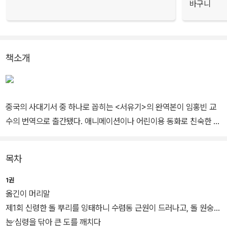
바구니
책소개
중국의 사대기서 중 하나로 꼽히는 <서유기>의 완역본이 임홍빈 교
수의 번역으로 출간됐다. 애니메이션이나 어린이용 동화로 친숙한 이
야기이지만, 제대로 된 완역본이 출간된 건 이번이 처음. 옮긴이는 19
99년부터 4년동안 이 책의 번역에 매달렸다고 한다.
목차
전체 100회본으로 구성되어 있으며, 7세기 초엽 실존인물인 현장 법
1권
사가 인도 지역을 여행한 역사적 사실에 작가가 만들어낸 환상적 허
옮긴이 머리말
구가 덧입혀진다. 삼장 법사와 손오공, 저팔계, 사오정 일행이 불경을
제1회 신령한 돌 뿌리를 잉태하니 수렴동 근원이 드러나고, 돌 원숭이
가지러 천축으로 여행하는 과정에서 벌어지는 다채로운 사건들이 그
는 심령을 닦아 큰 도를 깨치다