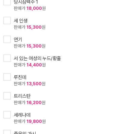
당시삼백수 1
판매가
18,000
원
세 인생
판매가
15,300
원
연기
판매가
15,300
원
서 있는 여성의 누드/황홀
판매가
14,400
원
루친데
판매가
13,500
원
트리스탄
판매가
16,200
원
세레나데
판매가
19,800
원
죽음의 가시