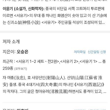
서 불경을 얻어온 역사적 사실에 바탕을 두고 의인화된 동물들을 주
이윤기 (소설가, 신화학자):
중국의 비단길 서쪽 끄트머리 투르판에
인공으로 내세운 동물 환상 소설 animal fantasy이다. 손오공, 저팔
이르면 <서유기>의 무대 중 하나인 화염산이 솟아 있고 이 산 기슭에
계, 사오정이라는 주인공들의 이름이 이제는 보통명사가 되었다는 사
는 신괴소설(神怪小說) <서유기> 주인공들 석상이 조성되어 있다.
실에서 우리는 이 작품이 우리 문화에 미친 영향을 가늠할 수 있다. 충
꾸러미 여행일 경우 문묘 방문은 일정에 들어도 이 석상 구경은 번번
실하게 옮겨진 원전을 우리 독자들이 만날 수 있게 된 것이 반갑다. -
이 빠진다. <서유기>에 대한 이런 홀대는, "공자님은 괴력난신(怪力
복거일 (소설가)
저자 소개
亂神)을 말하지 않았다.", 이 한마디 때문일 터. 화염산 기슭에서 가
슴에 손을 얹고 묻다. <서유기>를 진지하게 읽어본 적이 있는가? 어
지은이:
오승은
저자파일
신간알림 신청
떤 판본으로 읽었는가? 묻고 대답하면서 많이 부끄러워하다. <서유
최근작 :
<서유기 1~2 세트 - 전2권>
,
<서유기 2>
,
<서유기 1>
… 총
기> 완역판이 장구한 세월을 거쳐 이렇게 준비되고 있었다는 것을 알
259종
(모두보기)
지 못했으니 그 또한 부끄러운 일. 기적에 가까운 일이다. <서유기>
가 이렇게 완역된 것은. 이 책 읽으면서 비로소 해묵은 부끄러움을 씻
자 여충(汝忠), 호 사양산인(射陽山人). 산양(山陽:江蘇省 淮
다. - 이윤기 (소설가, 번역가)
安) 출생. 중국 4대기서(四大奇書)의 하나인 《서유기(西遊記)》
의 작자다. 그의 글은 청아유려(淸雅流麗)하면서도 풍격이 있고, 해
학성이 강한 잡기(雜記)로 유명하다. 과거시험을 여러 번 응시하여
으나 합격하지 못하고, 50세를 지나서야 겨우 현승(縣丞)에 임명되