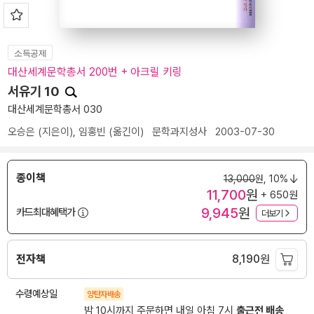
소득공제
대산세계문학총서 200번 + 아크릴 키링
서유기 10
대산세계문학총서 030
오승은
(지은이),
임홍빈
(옮긴이)
문학과지성사
2003-07-30
종이책
13,000
원,
10%
11,700
원
+ 650원
9,945
원
카드최대혜택가
더보기
전자책
8,190
원
수령예상일
양탄자배송
밤 10시까지 주문하면 내일 아침 7시
출근전 배송