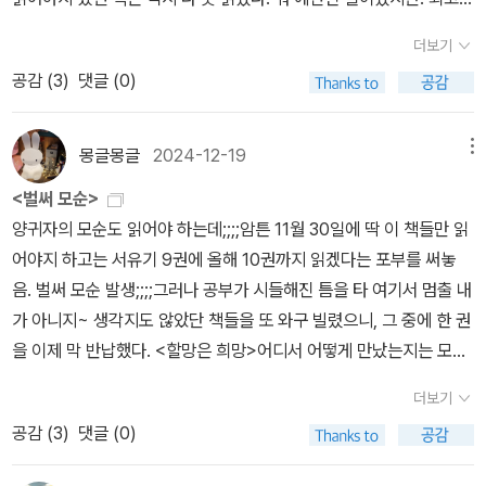
를 야단치고 옳은 말하는 손오공을 두둔한다. 이들, 다 성장하고 있었
우울하기도 했고 지혜가 싸그리 사라진 기분이 들기도 했다. 국가의
더보기
다. 이어 구원외 부자의 지극한 공양을 받는 일행. 이어지는 환대를
여러 비극으로 힘들기도 했고.. 그래도 1월엔 좀 힘이 날 거 같다. 내
거절하고 떠나는 날 하필 구부자집에 도둑이 든다. 부인을 호의를 거
공감 (
3
)
댓글 (0)
가 죽어야 하는 꿈도 그렇고-에고의 죽음과 연관시켜 풀이했다. 새해
절당한 것이 분해 앙심을 품고 일행을 고소, 손오공이 해결하고 구부
엔 좀 더 무아에 다가가길-결국 놓아버리면 다 되는 일인데 그게 그렇
자도 염라대왕에게 말해서 살려준다. *** 주의! 조만간 <서유기>
게 힘드네..-줄표가 왤케 많아- 아무튼- 죽음과 부활. 2025 시작이
몽글몽글
2024-12-19
메뉴
완역본을 읽을 계획이 있으신 분은 이 이하 읽지 마세요. 서유기 전체
아주 제대로다. 12월 초 이번달 읽겠다고 한 페이퍼에 동그라미 친 것
<벌써 모순>
에서 가장 중요한 대목입니다. 드디어 여래 계신 영취산에 이르렀다.
으로 12월 정산은 갈음하고-게으른 자여. 그새 시작할 때와 마음이
양귀자의 모순도 읽어야 하는데;;;;암튼 11월 30일에 딱 이 책들만 읽
차원이 다른 세상으로 가려면 강을 건너야 하는 법, 역시 취경일행은
바뀜- 1월에 읽을 책이나 좀 써봐야겠다. 1월엔 조금 여유가 생길까?
어야지 하고는 서유기 9권에 올해 10권까지 읽겠다는 포부를 써놓
세찬 강물을 만난다. 위태로운 외나무 다리만 있을뿐. 일행이 못 건너
아닐 거 같긴 한데, 그래도 화이팅!!1. 종의 기원 ; 너무 조금씩 읽으면
음. 벌써 모순 발생;;;;그러나 공부가 시들해진 틈을 타 여기서 멈출 내
고 있자 부처가 뱃사공으로 변신해서 밑바닥이 없는 배로 건너준다.
흐름이 끊기더라! 다시 시작!!2. 초가공식품 : 맘만 먹음 금새 다 읽을
가 아니지~ 생각지도 않았단 책들을 또 와구 빌렸으니, 그 중에 한 권
이때, 상류에서 사람 시체가 한 구 떠내려오는데,,, 바로 삼장이었다!
수 있을 거 같다. 근데 어제도 컵라면 먹음;;; 읽는 동안 끊지 말라고
을 이제 막 반납했다. <할망은 희망>어디서 어떻게 만났는지는 모르
이 대목, 역자 주에 따르면 ‘당나라 스님이 능운도에서 육신의 껍질을
했으니까;;;; 합리화 최고!!3. 나는 단순하게 살기로 했다 : 1월에 대대
겠으나 유튜버이자 스탠드업 코메디언인 뭐랑하맨이 ‘살다보면 살아
벗고 성불하는 과정은 불교의 해탈이 아니라 도가의 이른바 시해(尸
적인 칼춤이 춰질 듯하다. 모든게 거슬리기 시작함.ㅋㅋ4. 허먼 멜빌 :
더보기
진다‘라는 말로 수능 응시생을 응원하는 것을 봤는데 그게 이 책에 나
解)과정이었다. 해탈은 곧 속박과 고통의 번뇌에서 벗어나 완전한 정
이제 그만 다 읽을 때가 지났다. 유일한 단편.5. 서유기 10권 : 드디어
공감 (
3
)
댓글 (0)
온다는 걸 또 어디 기사를 읽으며 알게되고.. 암튼 우리는 이런걸 ‘운
신적 자유 상태에서 도를 깨쳐 평온한 열반의 세계에 들어가는 것인
대망의 마지막 권! 근데 왜 손이 안가지? 논문 붙여놓는다고 두꺼워
명의 책‘이라고 부르기로 했어요. 운명은 만나야 하는 법. 그래서 빌렸
데, 도교의 시해는 뱀이나 매미처럼 껍질을 벗고 날아오르듯 속세에
진 것도 한몫함.6. 나라는 착각 : 과학적으로 에고 뿌시기! 생각보다