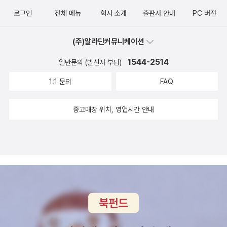
해 구애하는 (여성) 마귀들의 모습이다. 비마와 히딤바가 싸울 때, 옆
이 남았다. 이들은 추락한다. 주위를 보니 통천하였다. 강 건너 갈 일
로그인
전체 메뉴
회사 소개
출판사 안내
PC 버전
에서 아르주나가 약을 올리는 행동은 손오공과 요괴가 싸울 때 옆에
을 찾아보는데 예전의 그 자라가 나타나 등에 태워 강을 건네 준다. 그
서 저팔계가 깐족거리는 것과 흡사하다. 심지어 1-145~152 (2권
러나 자라의 부탁을 삼장은 잊었다. 자라는 심통나서 일행을 빠뜨려
(주)알라딘커뮤니케이션
「바까를 죽이다」 p.641~660)에 걸친 이야기는 『서유기』 47회의
버린다. 이제 완성 되었다. 일행은 강 기슭에서 경을 말리고 다시 날아
이야기와 같다. 바까라는 락샤사에게 재물과 자식을 바쳐야 하는 브
1544-2514
일반문의 (발신자 부담)
당태종 앞에 경을 내놓고 다시 날아 서천으로 돌아온다. 현장은 전단
라만 가족의 애절한 이야기는 영감대왕(靈感大王)에게 자식을 제물
공덕불, 손오공은 투전승불, 저오능은 정단사자, 사오정은 금신나한,
1:1 문의
FAQ
로 바쳐야 하는 진(陳)씨 노인의 이야기로 바뀌었다. 비마와 아르주
백마는 팔부천룡이 된다. 마지막 부분이 의미심장하다. 손오공이 머
나의 활약은 손오공과 저팔계로 대체했다. 이 두 이야기에서만 본다
리를 가리키며 부처님께 부탁한다. 송고주를 외워 금테 벗겨 달라고.
중고매장 위치, 영업시간 안내
면, 빤다와들의 어머니 꾼띠에게서 삼장법사를, 첫째 유디슈티라에게
그러나 손오공은 취경 여행길에 이미 성불하지 않았는가. 부처는 말
서 사오정을, 둘째 비마에게서 손오공을, 셋째 아르주나에게서 저팔
한다. “그것이 아직까지 네 머리에 씌워져 있을리 있겠느냐?” 아아,
계를 차용한 것처럼 보인다. 『서유기』의 흔적은 더 많이 있다. 『마
그렇구나. 걍 의식하지 말고 걱정하지 않고 하루하루 오늘 걸을 길을
하바라따』 3-146~150에 걸쳐서 비마는 늙은 원숭이 하누만을 만나
성실하게 걸어가면 나를 옭죄던 것들이 어느덧 자연스레 사라져 있을
는데, 그는 비마의 형이다. 비마는 바람의 신 와수에게서 태어났는데,
지도 모르겠구나. ,,, 한번 더 책을 놓고 멍하니 생각에 잠겼다. ***
하누만 역시 그렇다. 손오공은 『라마야나』의 하누만에게서 영향을 받
여기부터는 다시 읽으셔도 됩니다. ^^ 자, 이제 나의 취경여행을 마쳤
았다고 했다. 『라마야나』를 (완전하게) 읽지는 못했으니 그의 탄생이
다. 어떻게 이 마지막 리뷰를 마무리할까. 살짝 고민하다 서유기 각 장
어땠는지는 알 길이 없다. 대신 그의 동생 비마가 어떻게 태어났는지
의 마지막 문장의 형식을 빌려 마친다. '서유기 완역본 10권을 다 읽