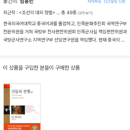
옮긴이:
임홍빈
저자파일
신간알림 신청
었다. 7년 동안의 관리생활을 청산하고 고향에 돌아와 시와 술로 여
생을 보냈다. 주요저서에 《우현지서(禹縣志序)》 《사양산인존고
최근작 :
<조선의 대외 정벌>
… 총 49종
(모두보기)
(射陽山人存稿)》 등이 있다.
한국외국어대학교 중국어과를 졸업하고, 민족문화추진회 국역연구부
전문위원을 거쳐 국방부 전사편찬위원회 민족군사실 책임편찬위원과
국방군사연구소 지역연구부 선임연구원을 역임했다. 현재 중국의 군
사역사, 전쟁사 연구와 중국 고전 및 현대문학 작품 번역에 전념하고
있다. 주요 역서로는 《조선은 이렇게 망했다》《달빛을 베다》《중국역
대명화가선》《수호별전》《서유기》《현실+꿈+유머: 린위탕 일대기》
이 상품을 구입한 분들이 구매한 상품
외 다수가 있으며, 한국 고전 군사문헌을 현대어로 국역한 《문종진
법?병장설》《무경칠서》《백전기법》 등이 있다.