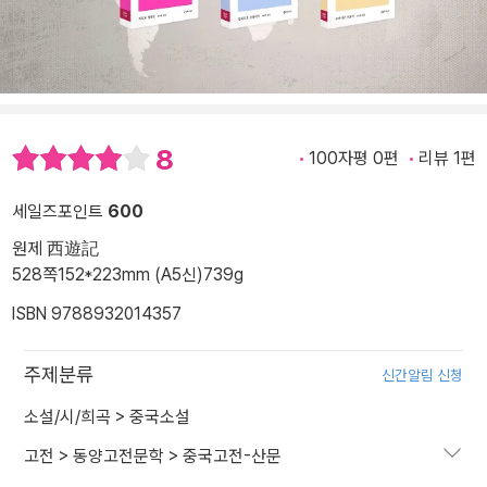
8
100자평 0편
리뷰 1편
세일즈포인트
600
원제 西遊記
528쪽
152*223mm (A5신)
739g
ISBN 9788932014357
주제분류
신간알림 신청
소설/시/희곡
>
중국소설
고전
>
동양고전문학
>
중국고전-산문