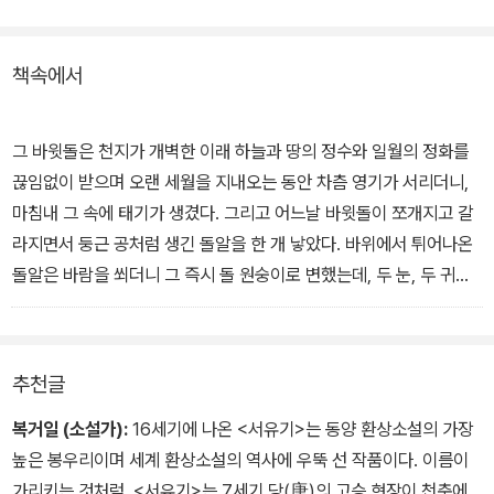
야말로 '흥미진진'하다.
책속에서
과다하게 축약되거나 일본어 중역을 거친 판본이 아닌, 하나하나의
자세한 각주와 매끄러운 우리말 번역으로 읽을 때의 즐거움을 실감할
수 있다. <춘향전>이나 <흥부전> 등 우리 나라의 고전소설처럼 현란
그 바윗돌은 천지가 개벽한 이래 하늘과 땅의 정수와 일월의 정화를
하게 늘어지는 사설과 구석구석 스며있는 민중적 정서, 소설 전편에
끊임없이 받으며 오랜 세월을 지내오는 동안 차츰 영기가 서리더니,
흐르는 익살과 해학이 매력적이다.
마침내 그 속에 태기가 생겼다. 그리고 어느날 바윗돌이 쪼개지고 갈
라지면서 둥근 공처럼 생긴 돌알을 한 개 낳았다. 바위에서 튀어나온
과장된듯 하면서도 세련된 필치, 인물들간에 오가는 대화의 생동감과
돌알은 바람을 쐬더니 그 즉시 돌 원숭이로 변했는데, 두 눈, 두 귀와
은근한 넉살, 추악한 권력과 세태를 풍자하는 비판정신 등, 한번쯤 꼭
입, 코의 오관을 다 갖추었을 뿐만 아니라 팔다리까지 멀쩡하게 생겨
읽어볼만한 동양 환상문학의 고전이다.
그 자리에서 기어다니고 걸어다닐 줄 알고, 사방을 두루 돌아보며 절
을 하는데 두 눈망울에서 금빛 광채가 쏟아져 나와 하늘나라에까지
추천글
뻗쳐 올랐다. - 1권 본문 37쪽 중에서
복거일 (소설가):
16세기에 나온 <서유기>는 동양 환상소설의 가장
높은 봉우리이며 세계 환상소설의 역사에 우뚝 선 작품이다. 이름이
가리키는 것처럼, <서유기>는 7세기 당(唐)의 고승 현장이 천축에