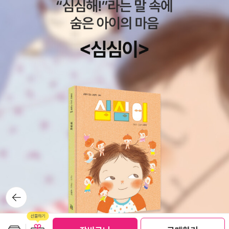
우리는 안다. 비마의 탄생과 손오공의 탄생을 비교해보자. 『마하바라
은 껌정요괴. 과연 이번 취경독서여행으로 그녀가 배운 것은 무엇일
따』 1-114 ‘크샤뜨리야란 자고로 힘이 최고라 하오. 이제 가장 힘센
까? 또 어떤 황당하고 신선한 역사 이야기를 써 낼지, 여름에 나올 껌
아들을 가집시다.’ 빤두의 말에 꾼띠는 바람의 신 와유를 불렀다. 그
정의 다음 새 책에서 풀어보기로 하자. ' (껌정의 취경독서여행 정리
에게서 꾼띠는 완력 좋은 괴력의 비마를 얻었다. 힘이 넘치는 비마가
는 여기에 있습니다. => http://blog.yes24.com/document/79
태어나자 하늘의 목소리가 말했다. ‘그는 모든 장사 중에 가장 뛰어
46025 )
난 장사가 될 것이다.’ 우르꼬다라(=비마)가 태어나자마자 경이로운
일이 벌어졌다. 어머니 품에서 미끄러진 아이가 몸으로 바위를 부숴
버린 것이다. 꾼띠가 호랑이에 놀라 품 안에 아들이 자고 있는 것을 잊
어버리고 벌떡 일어섰는데, 금강처럼 단단한 아이의 몸이 산의 바위
위에 떨어져 바위를 산산조각 내버린 것이다. 바위가 그렇게 산산이
부서지는 것을 본 빤두는 놀라움을 금치 못했다. 『서유기』 1회蓋自
開闢以來，每受天真地秀，日精月華，感之既久，遂有靈
通之意。內育仙胞，一日迸裂，產一石卵，似圓毬樣大。
因見風，化作一個石猴，五官俱備，四肢皆全。便就學爬
뒤로가
기
學走，拜了四方。目運兩道金光，射沖斗府。 그 바윗돌은
천지가 개벽한 이래 하늘과 땅의 정수(精髓)와 일월의 정화(精華)
보관함담기
선물하기
선물하기