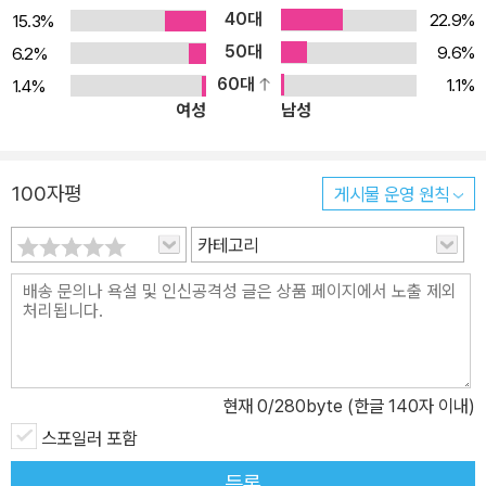
40대
22.9%
15.3%
50대
9.6%
6.2%
60대
1.1%
1.4%
여성
남성
100자평
게시물 운영 원칙
카테고리
현재
0
/280byte (한글 140자 이내)
스포일러 포함
등록