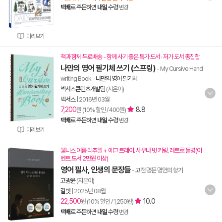
택배
로 주문하면
내일
수령
변경
미리보기
책과 함께 무료배송 - 함께 사기 좋은 특가 도서 · 저가 도서 총집합
나만의 영어 필기체 쓰기 (스프링)
- My Cursive Hand
writing Book
-
나만의 영어 필기체
넥서스콘텐츠개발팀
(지은이)
넥서스
|
2016년 03월
7,200
8.8
원 (10% 할인 / 400원)
택배
로 주문하면
내일
수령
변경
미리보기
웰니스 여름 리추얼 + 에그 트레이. 사우나 빗 키링. 레트로 물병(이
벤트 도서 2만원 이상)
영어 필사, 인생의 문장들
- 고전 명문 명언의 향기
고광윤
(지은이)
길벗
|
2025년 08월
22,500
10.0
원 (10% 할인 / 1,250원)
택배
로 주문하면
내일
수령
변경