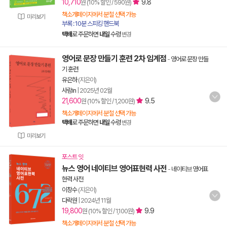
10,710
9.8
원 (10% 할인 / 590원)
책소개페이지에서 분철 선택 가능
미리보기
부록 : 10분 스피킹 핸드북
택배
로 주문하면
내일
수령
변경
영어로 문장 만들기 훈련 2차 임계점
-
영어로 문장 만들
기 훈련
유은하
(지은이)
사람in
|
2025년 02월
21,600
9.5
원 (10% 할인 / 1,200원)
책소개페이지에서 분철 선택 가능
택배
로 주문하면
내일
수령
변경
미리보기
포스트 잇
뉴스 영어 네이티브 영어표현력 사전
-
네이티브 영어표
현력 사전
이창수
(지은이)
다락원
|
2024년 11월
19,800
9.9
원 (10% 할인 / 1,100원)
책소개페이지에서 분철 선택 가능