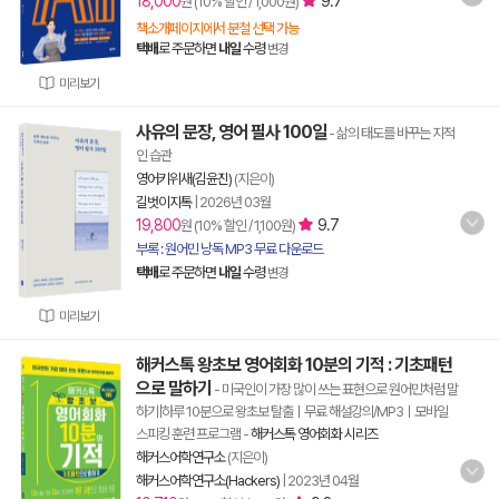
18,000
9.7
원 (10% 할인 / 1,000원)
책소개페이지에서 분철 선택 가능
택배
로 주문하면
내일
수령
변경
미리보기
사유의 문장, 영어 필사 100일
- 삶의 태도를 바꾸는 지적
인 습관
영어키위새(김윤진)
(지은이)
길벗이지톡
|
2026년 03월
19,800
9.7
원 (10% 할인 / 1,100원)
부록 : 원어민 낭독 MP3 무료 다운로드
택배
로 주문하면
내일
수령
변경
미리보기
해커스톡 왕초보 영어회화 10분의 기적 : 기초패턴
으로 말하기
- 미국인이 가장 많이 쓰는 표현으로 원어민처럼 말
하기|하루 10분으로 왕초보 탈출ㅣ무료 해설강의/MP3ㅣ모바일
스피킹 훈련 프로그램
-
해커스톡 영어회화 시리즈
해커스어학연구소
(지은이)
해커스어학연구소(Hackers)
|
2023년 04월