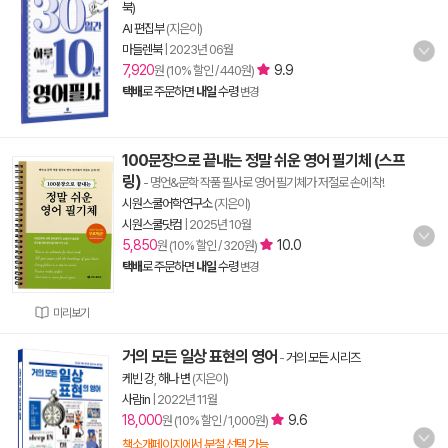
북)
AI 편집부
(지은이)
마들렌북
|
2023년 06월
7,920
9.9
원 (10% 할인 / 440원)
택배
로 주문하면
내일
수령
변경
100문장으로 끝내는 정말 쉬운 영어 필기체 (스프
링)
- 명언&문학 작품 필사로 영어 필기체가 저절로 손에 착!
시원스쿨어학연구소
(지은이)
시원스쿨닷컴
|
2025년 10월
5,850
10.0
원 (10% 할인 / 320원)
택배
로 주문하면
내일
수령
변경
미리보기
거의 모든 일상 표현의 영어
-
거의 모든 시리즈
케빈 강
,
해나 변
(지은이)
사람in
|
2022년 11월
18,000
9.6
원 (10% 할인 / 1,000원)
책소개페이지에서 분철 선택 가능