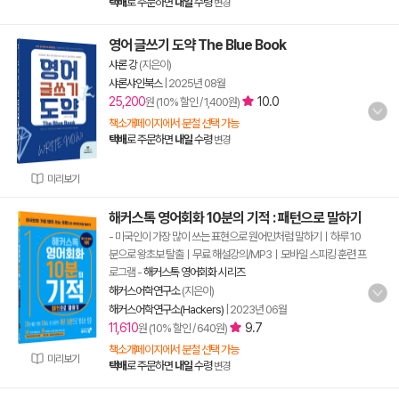
택배
로 주문하면
내일
수령
변경
영어 글쓰기 도약 The Blue Book
샤론 강
(지은이)
샤론샤인북스
|
2025년 08월
25,200
10.0
원 (10% 할인 / 1,400원)
책소개페이지에서 분철 선택 가능
택배
로 주문하면
내일
수령
변경
미리보기
해커스톡 영어회화 10분의 기적 : 패턴으로 말하기
- 미국인이 가장 많이 쓰는 표현으로 원어민처럼 말하기ㅣ하루 10
분으로 왕초보 탈출ㅣ무료 해설강의/MP3ㅣ모바일 스피킹 훈련 프
로그램
-
해커스톡 영어회화 시리즈
해커스어학연구소
(지은이)
해커스어학연구소(Hackers)
|
2023년 06월
11,610
9.7
원 (10% 할인 / 640원)
책소개페이지에서 분철 선택 가능
미리보기
택배
로 주문하면
내일
수령
변경