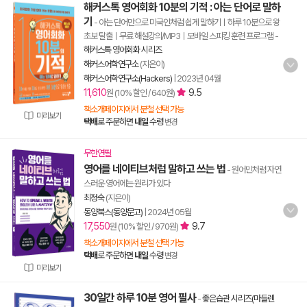
해커스톡 영어회화 10분의 기적 : 아는 단어로 말하
기
- 아는 단어만으로 미국인처럼 쉽게 말하기ㅣ하루 10분으로 왕
초보 탈출ㅣ무료 해설강의/MP3ㅣ모바일 스피킹 훈련 프로그램
-
해커스톡 영어회화 시리즈
해커스어학연구소
(지은이)
해커스어학연구소(Hackers)
|
2023년 04월
11,610
9.5
원 (10% 할인 / 640원)
책소개페이지에서 분철 선택 가능
미리보기
택배
로 주문하면
내일
수령
변경
무한연필
영어를 네이티브처럼 말하고 쓰는 법
- 원어민처럼 자연
스러운 영어에는 원리가 있다
최정숙
(지은이)
동양북스(동양문고)
|
2024년 05월
17,550
9.7
원 (10% 할인 / 970원)
책소개페이지에서 분철 선택 가능
택배
로 주문하면
내일
수령
변경
미리보기
30일간 하루 10분 영어 필사
-
좋은습관 시리즈(마들렌