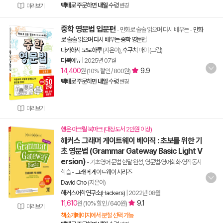
택배
로 주문하면
내일
수령
변경
미리보기
중학 영문법 입문편
- 만화로 술술 읽으며 다시 배우는
-
만화
로 술술 읽으며 다시 배우는 중학 영문법
다카하시 모토하루
(지은이),
후쿠치 마미
(그림)
더북에듀
|
2025년 07월
14,400
9.9
원 (10% 할인 / 800원)
택배
로 주문하면
내일
수령
변경
미리보기
행운 아크릴 북마크 (대상도서 2만원 이상)
해커스 그래머 게이트웨이 베이직 : 초보를 위한 기
초 영문법 (Grammar Gateway Basic Light V
ersion)
- 기초영어 문법 한달 완성, 영문법·영어회화·영작동시
학습
-
그래머 게이트웨이 시리즈
David Cho
(지은이)
해커스어학연구소(Hackers)
|
2022년 08월
11,610
9.1
원 (10% 할인 / 640원)
미리보기
책소개페이지에서 분철 선택 가능