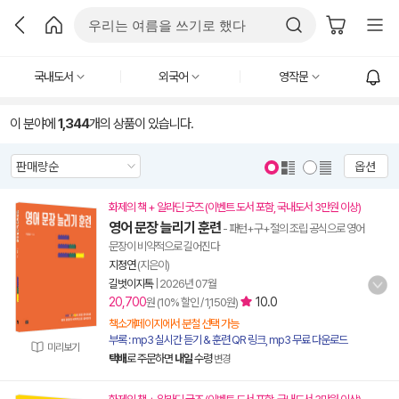
국내도서
외국어
영작문
이 분야에
1,344
개의 상품이 있습니다.
옵션
화제의 책 + 알라딘 굿즈 (이벤트 도서 포함, 국내도서 3만원 이상)
영어 문장 늘리기 훈련
- 패턴+구+절의 조립 공식으로 영어
문장이 비약적으로 길어진다
지정연
(지은이)
길벗이지톡
|
2026년 07월
20,700
10.0
원 (10% 할인 / 1,150원)
책소개페이지에서 분철 선택 가능
부록 : mp3 실시간 듣기 & 훈련 QR 링크, mp3 무료 다운로드
미리보기
택배
로 주문하면
내일
수령
변경