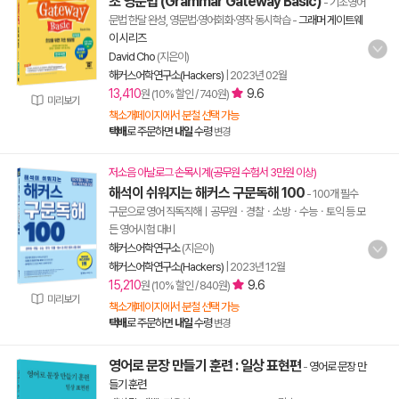
초 영문법 (Grammar Gateway Basic)
- 기초영어
문법 한달 완성, 영문법·영어회화·영작 동시학습
-
그래머 게이트웨
이 시리즈
David Cho
(지은이)
해커스어학연구소(Hackers)
|
2023년 02월
13,410
9.6
원 (10% 할인 / 740원)
미리보기
책소개페이지에서 분철 선택 가능
택배
로 주문하면
내일
수령
변경
저소음 아날로그 손목시계(공무원 수험서 3만원 이상)
해석이 쉬워지는 해커스 구문독해 100
- 100개 필수
구문으로 영어 직독직해ㅣ공무원ㆍ경찰ㆍ소방ㆍ수능ㆍ토익 등 모
든 영어시험 대비
해커스어학연구소
(지은이)
해커스어학연구소(Hackers)
|
2023년 12월
15,210
9.6
원 (10% 할인 / 840원)
미리보기
책소개페이지에서 분철 선택 가능
택배
로 주문하면
내일
수령
변경
영어로 문장 만들기 훈련 : 일상 표현편
-
영어로 문장 만
들기 훈련