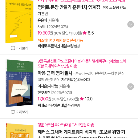
화제의 책 + 알라딘 굿즈 (이벤트 도서 포함, 국내도서 3만원 이상)
영어로 문장 만들기 훈련 1차 임계점
-
영어로 문장 만들
기 훈련
유은하
(지은이)
사람in
|
2024년 07월
19,800
8.5
원 (10% 할인 / 1,100원)
책소개페이지에서 분철 선택 가능
택배
로 주문하면
내일
수령
변경
미리보기
8월 특별 선물. 각도 조절 테이블 · 이동식 빨래 바구니 (이벤트 도서
포함 국내서·외서 5만원 이상)
마음 근력 영어 필사
- 흔들리는 삶이 단단해지는 하루 한 장
철학 명문장 50
-
자기계발은 외국어다
이지은(지니쌤)
(지은이)
한빛비즈
|
2026년 07월
17,100
10.0
원 (10% 할인 / 950원)
택배
로 주문하면
내일
수령
변경
미리보기
행운 아크릴 북마크 (대상도서 2만원 이상)
해커스 그래머 게이트웨이 베이직 : 초보를 위한 기