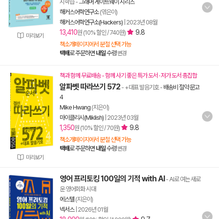
시학습
-
그래머 게이트웨이 시리즈
해커스어학연구소
(엮은이)
해커스어학연구소(Hackers)
|
2023년 08월
13,410
9.8
원 (10% 할인 / 740원)
미리보기
책소개페이지에서 분철 선택 가능
택배
로 주문하면
내일
수령
변경
책과 함께 무료배송 - 함께 사기 좋은 특가 도서 · 저가 도서 총집합
알파벳 따라쓰기 572
- +대표 발음기호
-
배송비 절약 문고
4
Mike Hwang
(지은이)
마이클리시(Miklish)
|
2023년 03월
1,350
9.8
원 (10% 할인 / 70원)
책소개페이지에서 분철 선택 가능
택배
로 주문하면
내일
수령
변경
미리보기
영어 프리토킹 100일의 기적 with AI
- AI로 여는 새로
운 영어회화 시대
에스텔
(지은이)
넥서스
|
2026년 01월