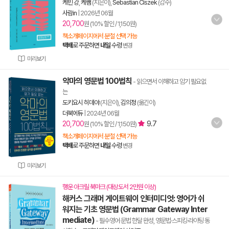
케빈 강
,
케쌤
(지은이),
Sebastian Ciszek
(감수)
사람in
|
2026년 06월
20,700
원 (10% 할인 / 1,150원)
책소개페이지에서 분철 선택 가능
택배
로 주문하면
내일
수령
변경
미리보기
악마의 영문법 100법칙
- 읽으면서 이해하고 암기 필요없
는
도키요시 히데야
(지은이),
김의정
(옮긴이)
더북에듀
|
2024년 06월
20,700
9.7
원 (10% 할인 / 1,150원)
책소개페이지에서 분철 선택 가능
택배
로 주문하면
내일
수령
변경
미리보기
행운 아크릴 북마크 (대상도서 2만원 이상)
해커스 그래머 게이트웨이 인터미디엇: 영어가 쉬
워지는 기초 영문법 (Grammar Gateway Inter
mediate)
- 필수영어 문법 한달 완성, 영문법·스피킹·라이팅 동