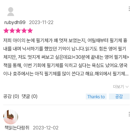
필 편지를 주고 받게 된다면 아무래도 필기체를 쓸 수밖에 없을 것이
이 들기도 했다.명언 중에서 가장 와닿은 문장은🔖지식을 얻으려면
라 생각되어 모르는 것보다는 배워두는 게 좋겠다는 생각이 든다. 이
메뉴
공부를 해야하고, 지혜를 얻으려면 관찰을 해야한다.마릴린 보스 사
책에서는 점선 따라쓰기를 할 수 있어서 필기체를 연습하는 데 많은
번트p.54이다.당연한 말이다. 지식을 얻기 위해서 공부하는 것 만큼
rubydh99
2023-11-22
도움이 되었다. 저자는 이 책의 목적을 이렇게 적고 있다. '누구나 쉽
좋은 방법이 없다고 생각한다.지혜로운 사람이 되고 싶은 마음이 큰
게 필기체를 읽고 쓸 수 있기를 바랐습니다. 그래서 알파벳 26자를,
데 지혜를 얻으려면 관찰을 해야 한다고 하니 내가 놓치고 있는게 관
저희 아이의 눈에 필기체가 꽤 멋져 보였는지, 어릴때부터 필기체 흉
한 글자당 1분씩 26분, 이어 쓰기에 4분, 총 30분이면 익ㄷ힐 수 있
찰이었음 알게됐다.앞으로 관찰하는데 시간을 들여야 할 것 같다.필
내를 내며 낙서하기를 했었던 기억이 납니다.읽기도 힘든 영어 필기
도록 이 책을 집필했습니다.' 그런데 내가 직접 써보니 글자를 익히는
기체 연습으로 마무리 하는게 아니라 영어를 잘하는 법에 대해서도
체지만, 저도 멋지게 써보고 싶은데요!<30분에 끝내는 영어 필기체>
데는 30분이면 가능하지만 공부명언 필기체 30까지 다 써본다면 1
이야기를 다룬다.긴 글로 적혀있지 않지만 임팩트가 있다.영어를 잘
책을 통해, 이번 기회에 필기체를 익히고 싶다는 욕심도 났어요.영국
시간 정도는 걸릴 것 같았다. 저자가 이 책의 목적에 적어놓은 것처럼
하기 위해서는 반복해는 것만큼 좋은게 없고, 꾸준하게 계속 공부하
이나 호주에서는 아직 필기체를 많이 쓴다고 해요.해외에서 필기체로
필기체는 서명을 할 때나, 더 빠른 필기를 하고 싶을 때 쓰이며, 간판
기 위해서는 '계기나 목적' 있어야 함을 이야기 한다.그리고 작가님의
된 메시지를 접했는데, 읽기 어려운 일이 생긴다면 꽤 당황스러울 것
이나 로고에서도 종종 보인다. 영국이나 호주에서는 아직도 필기체를
더보기
유트브에서 무료강의도 있으니 참고해보는 것도 큰 도움이 될 것이
같아요.알파벳 26자를 한 글자당 1분씩, 이어 쓰기에 4분.총 30분이
많이 쓴다고 하니 영국 유학을 준비한다면 필수로 익혀야 한다고 하
다.마이크 황 작가님의 책들이 재밌게 다가오는 것을 보니 나에겐 긍
공감 (
0
)
댓글 (0)
면 익힐 수 있다고 책의 맨 첫장에서 알려주고 있는데요.과연 30분안
는데 내 나이 이미 50대 중반을 향해 가고 있어서 영국 유학과는 무
정적인 신호인것 같다.2026년에는 영어와 더 가까워지는 한 해를 보
에 영어 필기체 익히기가 가능할까요??...YES!!저희 아이와 함께 책
관하지만 배워서 손해볼 일은 없을 것 같아서 이번 기회를 빌어서 필
내고 싶은 욕심이 마구마구 생긴다.그 여정에 도움을 받을 수 있을 것
을 펼치고, 알파벳 하나씩 따라 적으며 30분에 끝내는 영어 필기체가
메뉴
기체를 연습해 봤는데 짧은 시간에 필기체를 배울 수 있게 책의 내용
같아서 기대가 되기도 한다.필기체 연습 하고 싶은데 시간을 많이 낼
가능하다고 깨달았지요~하루만에 저희 아이의 필기체로 문장 따라
이 구성되어 있어서 아주 좋았다. <이 리뷰는 출판사로부터 도서를
책읽는다람쥐
2023-12-02
수 없는 분들이나 아이들에게 추천해봅니다. 부담없이 시작할 수 있
쓰기가 가능해졌으니까요.초등 아이의 영어 필기체 따라쓰기. 책을