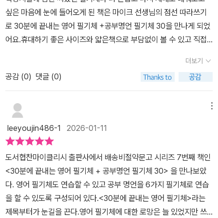
많이 나아졌는데 u부터는 글자 구분이 어렵다는 게 아직은 부족한 부
싶은 마음에 눈에 들어오게 된 책은 마이크 선생님의 점선 따라쓰기
영어 시간을 원하시는 분들요나만의 서명이나 글씨체에 관심 있는 분
분이다. 그래도 #30분에끝내는영어필기체 는 내 글씨와 좀 더 비슷
로 30분에 끝내는 영어 필기체 +공부명언 필기체 30을 만나게 되었
들요배송비 절약 문고라 가격도 부담 없고,핵심만 담겨 있어서진짜
한 부분들이 있어서 익숙하게 느껴진다. 앞뒤글씨와 이어진 선부터
어요.​휴대하기 좋은 사이즈와 얇은책으로 부담없이 볼 수 있고 직접
‘끝까지 쓰게 되는 책’이었어요.#30분에끝내는영어필기체 #영어필
있어서 글씨 연습이 더 쉽다는 장점도 있다. 작가로부터 도서를 제공
영어 필기체를 따라 써 보면서 익힐 수 있어요.필기체는 서명할 때나
기체 #공부명언필사 #필사책추천#배송비절약문고 #영어필사 #필
받고 작성한 리뷰입니다.
더보기
빠르게 필기를 하고 싶을때 쓰이며 간판이라 로고에서도 종종 만나볼
기체연습 #영어공부기록#힐링필사 #마이크황 #영어글씨연습
공감 (
0
)
댓글 (0)
수 있는데 영국이나 호주에서는 필기체가 많이 쓰이고 영국 유학을
준비한다면 필수로 익혀야 한다고 하네요.​필기체 그냥 보면 쉽게 읽
을 수 없기에 제대로 익히는게 중요한데 이 책에서는 알파벳 26자를
메뉴
한 글자당 1분씩 26분과 이어쓰기 4분해서 총 30분이면 익힐 수 있
leeyoujin486-1
2026-01-11
도록 구성되어 차근 차근 알파벳 필기체부터 시작해 볼 수 있었어요.​
알파벳 필기체 점선을 따라 다섯번 쓰고 빈칸에 스스로 써 보는 연습
도서협찬마이클리시 출판사에서 배송비절약문고 시리즈 7번째 책인
을 해볼 수 있어요.필기체의 획을 따라 써 볼 수 있도록 순서가 숫자로
<30분에 끝내는 영어 필기체 + 공부명언 필기체 30> 을 만나보았
잘 표기되어 어렵지 않게 따라 써 볼 수 있도록 해 주네요.알파벳 기본
다. 영어 필기체도 연습할 수 있고 공부 명언을 6가지 필기체로 연습
필기체를 익히고 알파벳을 연결해서 따라 써 볼 수 있어요.아직은 익
을 할 수 있도록 구성되어 있다.<30분에 끝내는 영어 필기체>라는
숙하지가 않아 쓰다가 끊기기도 하는데 연습하다보면 충분히 자연스
제목부터가 눈길을 끈다.영어 필기체에 대한 로망은 늘 있었지만 쓰
럽게 써 나갈 수 있겠어요.알파벳을 연결해서 쓰는 연습을 충분히 한