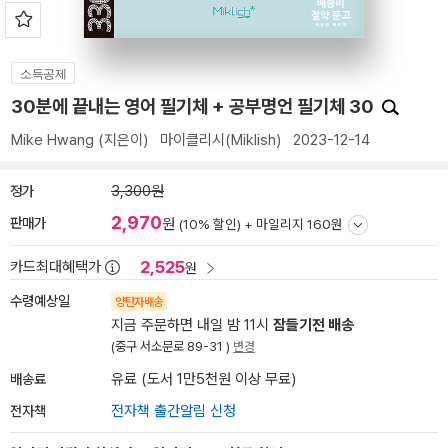
소득공제
30분에 끝내는 영어 필기체 + 공부명언 필기체 30
Mike Hwang
(지은이)
마이클리시(Miklish)
2023-12-14
정가
3,300원
2,970
판매가
원
(10% 할인) +
마일리지 160원
2,525
카드최대혜택가
원
수령예상일
양탄자배송
지금 주문하면 내일 밤 11시
잠들기전 배송
(중구 서소문로 89-31 )
변경
배송료
유료 (도서 1만5천원 이상 무료)
전자책
전자책 출간알림 신청