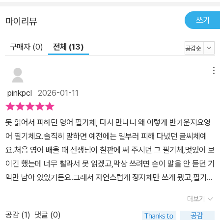
쓰기
마이리뷰
구매자 (0)
전체 (13)
메뉴
pinkpcl
2026-01-11
못 읽어서 피하던 영어 필기체, 다시 만나니 왜 이렇게 반가운지요영
어 필기체요.솔직히 말하면 예전에는 일부러 피해 다녔던 글씨체예
요.처음 영어 배울 때 선생님이 칠판에 써 주시던 그 필기체,멋있어 보
이긴 했는데 너무 빨라서 못 읽겠고,막상 쓰려면 손이 말을 안 듣던 기
억만 남아 있었거든요.그래서 자연스럽게 정자체만 쓰게 됐고,필기체
는 ‘굳이?’라는 생각으로 멀어졌던 것 같아요.그런데 이 책 <30분에
더보기
끝내는 영어 필기체 6가지 필기체! 공부 의욕이 샘솟는! + 공부명언
공감 (
1
)
댓글 (0)
필기체 30>을 펼치는 순간,그때 그 교실 풍경이 스르르 떠오르더라