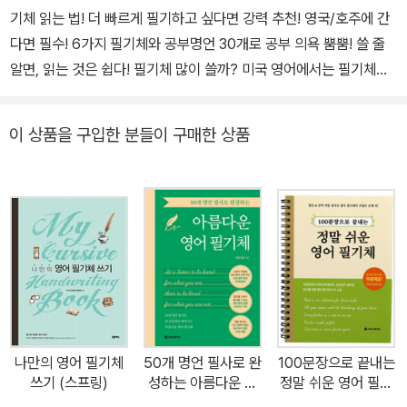
기체 읽는 법! 더 빠르게 필기하고 싶다면 강력 추천! 영국/호주에 간
다면 필수! 6가지 필기체와 공부명언 30개로 공부 의욕 뿜뿜! 쓸 줄
알면, 읽는 것은 쉽다! 필기체 많이 쓸까? 미국 영어에서는 필기체를
많이 쓰지 않는다. 하지만 종종 보일 때마다 못 읽으면 낭패이다. 특히
서명에 많이 쓰이고, 편지, 간판에서도 종종 쓰인다. 그리고 영국과 호
이 상품을 구입한 분들이 구매한 상품
주에서는 아직도 많이 쓰므로 영국이나 호주로 간다면 필수로 익혀야
한다. 또한 필기체로 쓰는 것이 더 빠르기에, 더 빠르게 필기 하고 싶
다면 익혀야 한다. 쓸 줄 알면, 읽는 것은 쉽다. 구성 기본 필기체 따라
쓰기: 알파벳마다 10번씩, 점선과 화살표로 쉽게 따라 쓴다. a-z 소문
자 이어쓰기: 알파벳을 이어서 쓰는 연습을 한다. 공부명언 필기체 3
0: 6종류의 필기체로 된 공부 명언 30개를 따라 쓴다. 부록-영어 잘
하는 법: ‘영어공부법 MBTI +수준별 영어책 추천’에서 발췌한 내용.
배송비 절약문고: 가격은 낮추고, 내용은 올리고! * 무료배송 조건 금
액이 부족할 때! * 쪽수를 줄이고 종이 질을 낮춰, 가격을 낮췄다! *
나만의 영어 필기체
50개 명언 필사로 완
100문장으로 끝내는
핵심만 담아서 더 빠르게 익힌다. 스스로 끝까지 볼 수 있다. * 권당 1
쓰기 (스프링)
성하는 아름다운 영
정말 쉬운 영어 필기
500원~5300원
어 필기체
체 (스프링)