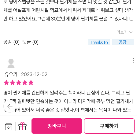
로 영어스펠링을 쓰는 것보다 필기체를 쓰면 더 멋질 것 같은데 필기
들어가곤 한다. 2024년 내년에는 꼭 영어공부를 하겠다고 다짐해본
고 싶다고 말하는 아이의 모습이 기특합니다!!출판사로부터 도서만
체를 어설프게 어린시절 학교에서 배워서 제대로 배워보고 싶다 생각
다.필기체를 쓰고 읽을 수 있으니, 영어가 조금 더 재밌어지는 느낌이
제공 받았고, 본인의 주관적인 견해에 의하여 작성함.
만 하고 있었어요.그런데 30분만에 영어 필기체를 끝낼 수 있다니!!
다.필기체에 재미를 붙여서 연습하고 따라쓰다보니, 멋져보이는 착시
아 그럼 바로 고고!! 30분 강의 이런건 아니구요! 30분에 끝내는 영어
효과가 있다. 필기체의 매력에 푹 빠져버렸다. 영어도 재밌어지는 느
더보기
필기체라는 아주 얇디 얇은 책이랍니다. 처음엔 이 책을 받고 당황했
낌이다.
공감 (
0
)
댓글 (0)
어요. 너무 얇은건 아닌가, 이거 몇번쓴다고 연습이 될까? 싶기도 했
는데 사실 생각해보면 어려운 스킬이 필요한게 아니었어요.하고자하
는 마음을 갖고 실천한다는 것이 어려운거지 실제로 몇번 써보면 금
메뉴
방 익어서 쓸 수 있는데 왜 그동안 실행하지 않았을까 싶어요. 이 책의
유우키
2023-12-02
장점이 바로 이런거에요! 두껍고 양이 많았다면 시작할 엄두조차 나
지 않았을 것 같아요. 그런데 너무 얇기 때문에 뭐 이거 따라써서 되겠
영어 필기체를 간단하게 알려주는 책이라니 관심이 간다. 그리고 필
어? 하는 마음으로 일단 시작하다보니 금방 뚝딱! 완성!!! 필기체 별거
기체로 알파벳만 연습하는 것이 아니라 마지막에 공부 명언 필기체가
뒤로가
아니었는데 제가 그냥 막연히 언젠가 해야지, 제대로 배워봐야지 했
기
수록되어 있어서 더욱 좋은 것 같았다.이 책에서는 목적이 나와 있는
었던 것 같아요. 몇번 따라쓰다보니 손에 익혀지고 재밌더라구요. 그
데이 목적을 보면 웬만한 사람들은 다 필기체에서 보고 싶을 것이라
리고 필기체 역시 다양한 글씨체가 있더라구요. 배운 글씨체 모양뿐
보관함담기
선물하기
장바구니
구매하기
는 생각이 든다. 특히 서명이 많이 사용하거나 필기체를 이용하여 영
아니라 뒤에 예문에는 다양한 문장들과 다양한 필기체가 담겨져있어
어를 빨리 쓰고 싶을 때, 또 필기체로 되어 있는 것을 읽고 싶을 때, 아