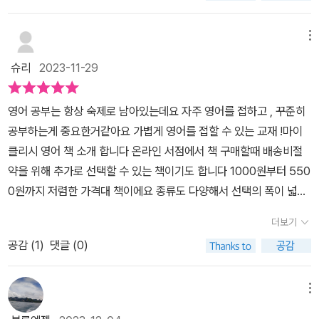
고요.반갑기도 하고, 괜히 웃음도 나고요.​점선 따라 쓰다 보니, 손이
먼저 기억하더라고요책 구성은 정말 단순해요.알파벳 하나당 여러 번
메뉴
따라 쓰게 되어 있고,점선이랑 화살표가 있어서 생각 없이 손을 맡기
슈리
2023-11-29
면 돼요.“아, 이래서 필사책은 고민할 게 없어서 좋은 거구나” 싶었어
요.머리는 쉬고, 손만 움직이는 시간요.처음엔 어색했는데몇 장 넘기
영어 공부는 항상 숙제로 남아있는데요 자주 영어를 접하고 , 꾸준히
다 보니 손이 점점 부드러워지더라고요.예전에 그렇게 어렵게 느껴졌
공부하는게 중요한거같아요 가볍게 영어를 접할 수 있는 교재 !마이
던 필기체가“아, 원래 이렇게 이어지는 거였지” 하고 기억을 되찾는
클리시 영어 책 소개 합니다 ​온라인 서점에서 책 구매할때 배송비절
느낌이었어요.​ 엄마 글씨를 못 읽겠다는 아이 옆에서 혼자 웃었어요
약을 위해 추가로 선택할 수 있는 책이기도 합니다 1000원부터 550
제가 필기체를 쓰고 있으니까옆에서 지켜보던 아이가 그러더라고
0원까지 저렴한 가격대 책이에요 ​종류도 다양해서 선택의 폭이 넓어
요.“엄마, 이게 뭐야? 하나도 못 알아보겠어.”그러면서 본인은 교과서
요 책 크기는 한손에 쏙 들어오는 사이즈인데요출퇴근할때 들고 다니
에 나오는 정자체가 최고라며굳이 굳이 정자체로 영어를 쓰겠대요.그
더보기
기에도 편한 크기 입니다 가방속에 쏙 들어갑니다 30분에 끝내는 영
모습이 너무 웃기고 귀여워서 혼자 웃었어요.아이 눈에는 외계어처럼
공감 (
1
)
댓글 (0)
어필기체 책 입니다 ​아주 오래전에는 영어 필기체도 따로 배웠던 시
보일 수도 있겠지만,저한테는 추억이 묻어 있는 글씨라서 더 정겹게
절이 있었는데요요즘엔 필기체를 따로 학습하진 않아요 ​필기체를 더
느껴졌어요. 6가지 필기체로 쓰는 공부 명언, 의외로 힐링이에요이
이상 사용하지 않는 것일까요?​아직도 영국이나 호주에서는 필기체를
메뉴
책에서 제일 좋았던 부분은뒤쪽에 있는 공부 명언 30개였어요.같은
많이 사용하다고 합니다 ​이 책은 영어 필기체를 간편하게 30분만에
문장인데 필기체가 달라지니까느낌도 완전히 다르더라고요.문장을