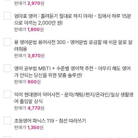
판매가
2,970
원
엄마표 영어 : 흘려듣기 절대로 하지 마라! - 집에서 하루 15분
으로 아끼는 2,000만 원!
판매가
1,800
원
용 영어문법 용어사전 300 - 영어문법 궁금할 때 쉬운 말로 알
려줘용
판매가
3,870
원
영어 공부법 MBTI + 수준별 영어책 추천 - 아무리 해도 영어
가 안되는 당신을 위한 맞춤 솔루션!
판매가
900
원
악어 현대영어 약어사전 - 문자/채팅/편지/온라인/일상 생활영
어 줄임말 상식
판매가
4,770
원
초등영어 파닉스 119 - 점선 따라쓰기
판매가
1,350
원