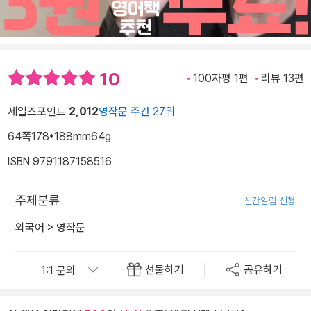
10
100자평 1편
리뷰 13편
세일즈포인트
2,012
영작문 주간 27위
64쪽
178*188mm
64g
ISBN 9791187158516
주제분류
신간알림 신청
외국어
>
영작문
선물하기
공유하기