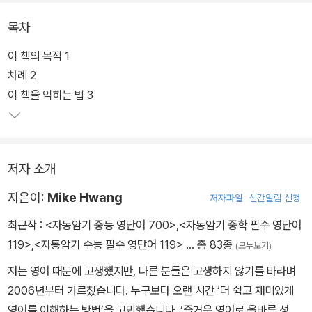
은 쉽다.
목차
이 책의 목적 1
차례 2
이 책을 익히는 법 3
저자 소개
지은이:
Mike Hwang
저자파일
신간알림 신청
최근작 :
<자동암기 중등 영단어 700>
,
<자동암기 중학 필수 영단어
119>
,
<자동암기 수능 필수 영단어 119>
… 총 83종
(모두보기)
저는 영어 때문에 고생했지만, 다른 분들은 고생하지 않기를 바라며
2006년부터 가르쳤습니다. 누구보다 오랜 시간 ‘더 쉽고 재미있게
영어를 이해하는 방법’을 고민했습니다. ‘즐거운 영어로 올바른 성품