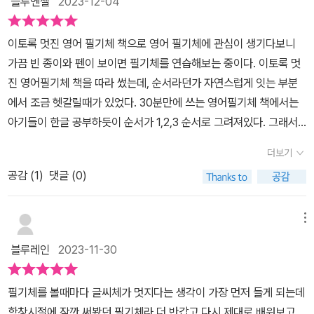
블루엔젤
2023-12-04
끝낼 수 있도록 구성되어 있어요 각 알파벳별로 연습할 수 있고 , 알파
읽는 게 아니라한 글자 한 글자 쓰면서 마음속에 천천히 담는 느낌이
벳 연습이 끝나면 문장도 읽어보고 따라 써 볼 수 있도록 구성되어 있
었어요.공부 자극이 된다기보다“아, 나 지금 나를 위해 조용히 앉아
이토록 멋진 영어 필기체 책으로 영어 필기체에 관심이 생기다보니
어요영어 필기체에는 관심이 많이 없었는데요 이 책을 통해서 접해보
있구나”이런 기분이 들었어요.그래서 영어 공부라기보다는마음 정리
가끔 빈 종이와 펜이 보이면 필기체를 연습해보는 중이다. 이토록 멋
니 쓰는 재미도 있고 , 읽는 재미도 있더라구요 ​무엇보다 부담없는 가
필사에 더 가까웠던 것 같아요. 정말 30분이면 끝나요, 그래서 더 좋
진 영어필기체 책을 따라 썼는데, 순서라던가 자연스럽게 잇는 부분
격에 다양한 영어 관련 도서를 접할 수 있다는게 가장 큰 장점이에요 ​
았어요책이 얇아요.진짜로 얇아서 부담이 없어요.“이거 언제 다 쓰
에서 조금 헷갈릴때가 있었다. 30분만에 쓰는 영어필기체 책에서는
마이클리시 도서는 수준별로 다양한 책으로 구성되어 있어요 다른 책
지?” 이런 생각이 안 들어서앉은 자리에서 끝내게 되더라고요.30분
아기들이 한글 공부하듯이 순서가 1,2,3 순서로 그려져있다. 그래서
들도 기회가 있다면 접해보고 싶네요 ​영어공부 !마이클리시 도서로
이라는 말이 과장이 아니라집중해서 쓰면 진짜 금방이에요.그리고 다
방향이나 순서를 따라가기가 조금 더 수월하다. 아주 얇고 가벼운 책
함께 하고 있습니다 !!​​
더보기
쓰고 나면묘하게 뿌듯해요.끝냈다는 성취감이요. 필기체를 배운다기
이라서 기차로 이동할 때, 수능끝난 고등학생들이 가볍게 보기 좋겠
보다, 다시 친해진 느낌이에요이 책은 필기체를 완벽하게 익히는 교
공감 (
1
)
댓글 (0)
다. 영어 필기체다 보니 이토록 멋진 영어필기체 책과 약간씩 다른 기
재라기보다는예전에 멀어졌던 필기체랑 다시 인사하는 책 같아요.못
교들도 보인다. 책을 보면서 따라쓰면 정말 금방 영어 필기체를 익힐
읽어서, 쓰기 어려워서 괜히 멀리했던 영어 필기체요.막상 차분히 따
수 있겠다. 계속 연습중인데 꽤 자신감이 붙었다가도 읽어보려고 하
메뉴
라 써 보니까“아, 그렇게 어려운 애는 아니었네” 싶었어요.영국이나
면 한참 걸리기도 한다. 그러다가도 무슨 글자인지 깨닫게 되면 자신
블루레인
2023-11-30
호주처럼필기체가 아직 쓰이는 곳에 갈 계획이 있다면 더 좋고,그냥
감이 생긴다. 읽는 데에도, 쓰는 데에도 쉽지는 않아서 완전히 익숙해
나만의 글씨를 갖고 싶다면이 책은 충분히 즐거운 선택이에요. 이런
지려면 조금 더 시간이 걸릴 것 같다. 예전에 써봤던 글씨들과 비교해
필기체를 볼때마다 글씨체가 멋지다는 생각이 가장 먼저 들게 되는데
분들께 잘 맞을 것 같아요영어 필기체가 낯설고 부담스러웠던 분들요
봤을 때, b를 떼어 쓰는 것과 기울여 쓰는 것, 길이를 늘리는 것 등은
학창시절에 잠깐 써봤던 필기체라 더 반갑고 다시 제대로 배워보고
얇고 가볍게 끝낼 수 있는 필사책 찾는 분들요공부라기보다 힐링되는