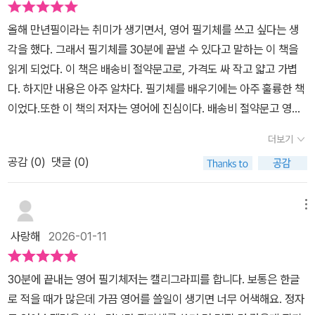
제공받아서 작성하였습니다.>
을겁니다.리뷰의숲에서 도서를 제공받아 읽고 작성한 후기입니다. #
펼치고 알파벳을 익힌 첫 날, 공부 명언 따라쓰기를 할 수 있었어요.아
올해 만년필이라는 취미가 생기면서, 영어 필기체를 쓰고 싶다는 생
30분에끝내는영어필기체 #마이크황 #마이클리시 #영어필기체 #리
직 천천히 써야하고, 정확하지 않을 수는 있지만.. 연습하다 보면 점점
각을 했다. 그래서 필기체를 30분에 끝낼 수 있다고 말하는 이 책을
뷰의숲
좋아질거에요~한 페이지에 알파벳 하나씩! 영어 대문자와 소문자 필
읽게 되었다. 이 책은 배송비 절약문고로, 가격도 싸 작고 얇고 가볍
기체를 익힐 수 있어요.알파벳이 큼지막하게 적혀 있어서, 순서도 눈
다. 하지만 내용은 아주 알차다. 필기체를 배우기에는 아주 훌륭한 책
에 확 띄고 따라쓰기 하기도 힘들지 않아요.예전부터 익히고 싶어했
이었다.또한 이 책의 저자는 영어에 진심이다. 배송비 절약문고 영어
던 필기체라 그런지, 저희 아이는 아예 영어 노트를 가지고 와서 따라
책이 다양하게 많이 있어서 좋았다.필기체를 따라 쓸 수 있도록 되어
쓰기 했어요.공부와 관련된 여러 명언으로 필기체를 익힐 수 있어요.
더보기
있어서 쉽고 재밌게 배울 수 있었다.알파벳 하나하나 쓰는 방법도 나
좋은 영향을 주는 명언과 함께 글쓰기를 하니 일거양득입니다.명언
공감 (
0
)
댓글 (0)
와있어서, 따라쓰기만 하면 되서 쉽게 배울 수 있었다. 필기체는 빠른
옆 페이지에는 따라 쓸 수 있도록 필기체 문장이 연하게 표시되어 있
필기를 할 때 아주 유용하다. 원래 알파벳과 비슷한 필기체도 있지만,
어요.​Life is like riding a bicycle.To keep your balance, you m
완전 다르게 생긴 알파벳도 있다. 그래서 필기체를 알아야 읽을 수 있
메뉴
ust keep moving. - Albert Einstein -인생은 자전거를 타는 것과
다. 필기체는 이어서 쓰기 때문에 연결해서 따라 쓰는 방법도 잘 배울
같다.균형을 잡으려면 계속 움직여야 한다. - 알버트 아인슈타인 - 생
사랑해
2026-01-11
수 있어서 좋았다.뒷편에는 공부명언 필기체 30문장이 나와있다. 필
각하게 만드는 여러 명언들..가장 와 닿았던 내용을 적어 보았습니다.​
기체도 따라쓰면서 공부할 수 있고 명언도 알 수 있어서 일석 이조이
얇지만 알찬 책!한 권을 반복해서 읽고, 익히기에 부담없는 사이즈의
30분에 끝내는 영어 필기체저는 캘리그라피를 합니다. 보통은 한글
다. 마지막 장에는 <영어공부법 MBTI + 수준병 영어책 추천>에서
다양한 영어학습관련 책이 있는 마이클리시 도서들 매력있어요~이
로 적을 때가 많은데 가끔 영어를 쓸일이 생기면 너무 어색해요. 정자
발췌한 영어 잘하는 방법도 나와있다. 매 년 영어공부는 새해 목표에
번에 익힌 영어 필기체를 활용해서 일기도 써보고, 사인도 만들어 보