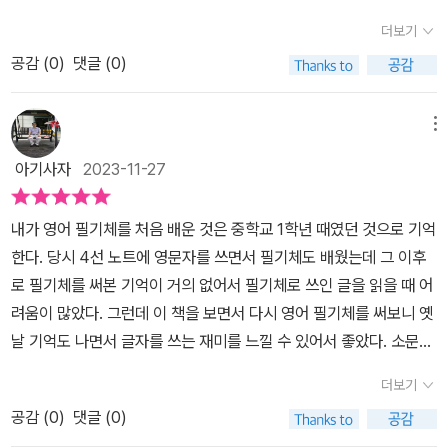
는게 어려워서 생각만 늘 하고 지내왔었다.조금 시도해 보다가도 오
후 공부명언 문장을 따라 필기체로 써 볼 수 있는데 6가지 필기체로
더보기
래 지속되지는 않았다.그러던 중 <30분에 끝내는 영어 필기체>를 알
따라 써 보면서 자신만의 필기체를 만들어 나갈 수 있어요.감성적이
공감 (
0
)
댓글 (0)
게 되었고 '30분에 끝내는'이라는 문구에 용기를 내보았다.63페이지
고 멋진 필기체 공부 명언내일은 우리가 어제로부터 무엇인가 배웠기
로 구성되어 있는 얇은 책인데 구성은 아주 알차다.필기체은 영국, 호
를 바란다.배움은 정말 끝이 없는것 같아요. 너무 멋진 말이네요.좋은
주에서는 많이 사용하기에 영국 유학을 준비하는 사람은 필수로 익혀
메뉴
명언도 익히고 필기체로 써 보며 충분한 연습을 통해서 자연스럽게
야 한다.기본 필기체를 연습하고, 소문자를 전체적으로 이어서 써보
필기체를 완성할 수 있을때 까지 노력해야겠어요. 개성넘치는 나만의
아기사자
2023-11-27
고,공부명언 30개를 필기해볼 수 있고, 영어공부 잘하는 법에 대한
멋진 필기체 빨리 멋지게 써 보고 싶네요~영어 필기체 마이클리시 마
이야기도 담고 있다.기본 알파벳을 점선을 따라서 쓰면되는데 어렵지
이크 선생님의 영어필기체와 공부명언 필기체로 공부해 보시길 추천
내가 영어 필기체를 처음 배운 것은 중학교 1학년 때였던 것으로 기억
않다.처음 써보는건 아닌데 이상하게 재밌다.마이크 황님의 책을 지
합니다~​​​'마이클리시출판사로부터 도서를 제공받아 읽고 작성되었습
한다. 당시 4선 노트에 영문자를 쓰면서 필기체도 배웠는데 그 이후
금 연달아서 3권을 접했는데 그래서인가?이상하게 재밌고 계속하고
니다'
로 필기체를 써본 기억이 거의 없어서 필기체로 쓰인 글을 읽을 때 어
싶어진다.영어관련된 책을 읽거나 쓰면서 이런 기분은 처음이다.마이
려움이 많았다. 그런데 이 책을 보면서 다시 영어 필기체를 써보니 옛
크 황님의 방법이 내게는 흥미롭게 다가오는 것 같다.알파벳 연습을
날 기억도 나면서 글자를 쓰는 재미를 느낄 수 있어서 좋았다. 소문자
하고 공부명언 필기체도 따라써봤는데 글씨체 6가지나 된다.여러 글
와 대문자가 비슷한 글자도 있지만 완전히 다른 글자도 있어서 일부
씨체를 접해보는 것도 재밌었다.사람마다 글씨체가 다른데 필기체도
더보기
헛갈리는 글자도 있어서 자꾸 쓰는 연습을 해야 익숙해질 것 같다. 실
여러 글씨체를 보니 멋있어 보이기도 했다.익숙한 글씨체가 아니다보
공감 (
0
)
댓글 (0)
제로 필기체로 쓰인 글을 읽을 기회가 얼마나 될지는 모르겠지만 자
니 따라쓰는데 더 집중해야하고 시간이 소요됐다.그림을 그리는 기분