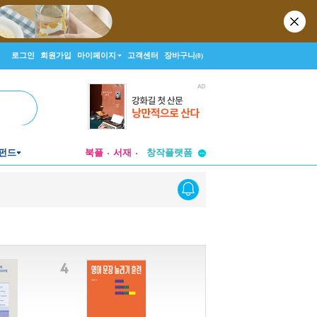
로그인
회원가입
마이페이지
고객센터
장바구니
(0)
투비컨티뉴드
펀드
북플
서재
창작플랫폼
투비컨티뉴드