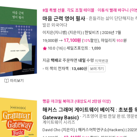
8월 특별 선물. 각도 조절 테이블 · 이동식 빨래 바구니 (이
마음 근력 영어 필사
- 흔들리는 삶이 단단해지는 하
발은 외국어다
이지은(지니쌤)
(지은이) |
한빛비즈
| 2026년 7월
17,100원
19,000
원 →
(
할인), 마일리지
원
10%
950
10.0
(
16
) | 세일즈포인트 :
1,030
지금
택배
로 주문하면
내일
수령
지역변경
이 책의 전자책 :
13,680
원
보러 가기
미리보기
행운 아크릴 북마크 (대상도서 2만원 이상)
해커스 그래머 게이트웨이 베이직 : 초보를 위
- 기초영어 문법 한달 완성, 영
Gateway Basic)
게이트웨이 시리즈
David Cho
(지은이) |
해커스어학연구소(Hackers)
| 202