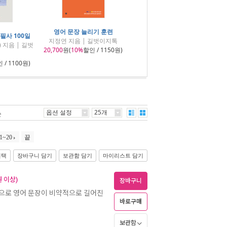
영어 문장 늘리기 훈련
필사 100일
지정연 지음 | 길벗이지톡
 지음 | 길벗
20,700
원(
10%
할인 / 1150원)
 / 1100원)
옵션 설정
25개
순
1~20
끝
선택
장바구니 담기
보관함 담기
마이리스트 담기
 이상)
장바구니
식으로 영어 문장이 비약적으로 길어진
바로구매
보관함