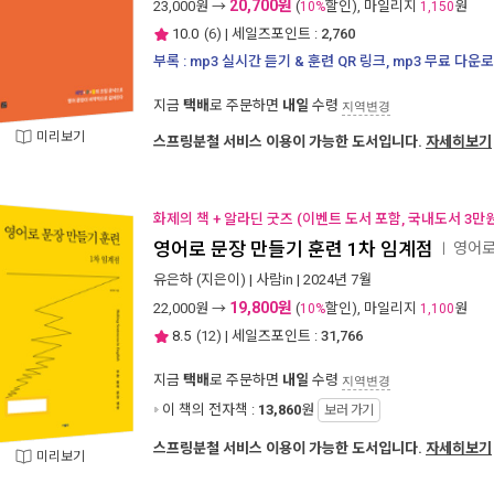
20,700원
23,000
원 →
(
할인), 마일리지
원
10%
1,150
10.0
(
6
) | 세일즈포인트 :
2,760
부록 : mp3 실시간 듣기 & 훈련 QR 링크, mp3 무료 다운
지금
택배
로 주문하면
내일
수령
지역변경
미리보기
스프링분철 서비스 이용이 가능한 도서입니다.
자세히보기
화제의 책 + 알라딘 굿즈 (이벤트 도서 포함, 국내도서 3만원
영어로 문장 만들기 훈련 1차 임계점
영어로
ㅣ
유은하
(지은이) |
사람in
| 2024년 7월
19,800원
22,000
원 →
(
할인), 마일리지
원
10%
1,100
8.5
(
12
) | 세일즈포인트 :
31,766
지금
택배
로 주문하면
내일
수령
지역변경
이 책의 전자책 :
13,860
원
보러 가기
스프링분철 서비스 이용이 가능한 도서입니다.
자세히보기
미리보기