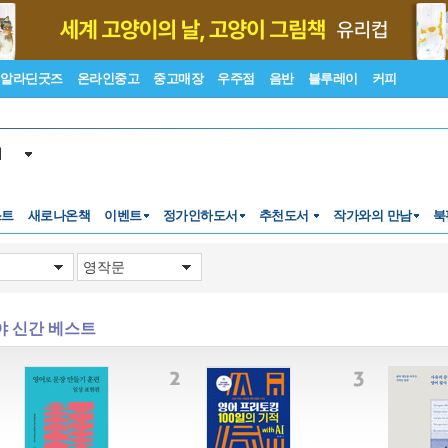
알라딘굿즈
온라인중고
중고매장
우주점
음반
블루레이
커피
서
스트
새로나온책
이벤트
정가인하도서
추천도서
작가와의 만남
북
야 신간 베스트