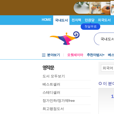
HOME
전자책
만권당
외국도서
국내도서
첫달무료
국내도
분야보기
오뒷세이아
추천마법사
베
영작문
도서 모두보기
이 분
베스트셀러
스테디셀러
정가인하/정가제free
최고평점도서