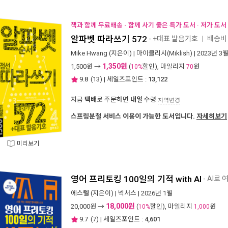
책과 함께 무료배송 - 함께 사기 좋은 특가 도서 · 저가 도
알파벳 따라쓰기 572
- +대표 발음기호
배송비 
ㅣ
Mike Hwang
(지은이) |
마이클리시(Miklish)
| 2023년 3
1,350원
1,500
원 →
(
할인), 마일리지
원
10%
70
9.8
(
13
) | 세일즈포인트 :
13,122
지금
택배
로 주문하면
내일
수령
지역변경
스프링분철 서비스 이용이 가능한 도서입니다.
자세히보기
미리보기
영어 프리토킹 100일의 기적 with AI
- AI로
에스텔
(지은이) |
넥서스
| 2026년 1월
18,000원
20,000
원 →
(
할인), 마일리지
원
10%
1,000
9.7
(
7
) | 세일즈포인트 :
4,601