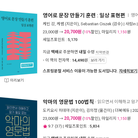
영어로 문장 만들기 훈련 : 일상 표현편
영어
ㅣ
케빈 강
,
케쌤
(지은이),
Sebastian Ciszek
(감수) |
사람in
20,700원
23,000
원 →
(
할인), 마일리지
원
10%
1,150
세일즈포인트 :
5,170
지금
택배
로 주문하면
내일
수령
지역변경
이 책의 전자책 :
14,490
원
보러 가기
스프링분철 서비스 이용이 가능한 도서입니다.
자세히보기
미리보기
악마의 영문법 100법칙
- 읽으면서 이해하고 암
도키요시 히데야
(지은이),
김의정
(옮긴이) |
더북에듀
| 2
20,700원
23,000
원 →
(
할인), 마일리지
원
10%
1,150
9.7
(
37
) | 세일즈포인트 :
5,834