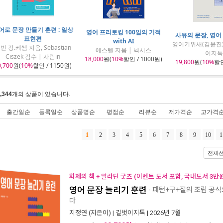
어로 문장 만들기 훈련 : 일상
영어 프리토킹 100일의 기적
사유의 문장, 영어 
표현편
with AI
영어키위새(김윤진)
빈 강.케쌤 지음, Sebastian
에스텔 지음 | 넥서스
이지톡
Ciszek 감수 | 사람in
18,000
원(
10%
할인 / 1000원)
19,800
원(
10%
할인
0,700
원(
10%
할인 / 1150원)
,344
개의 상품이 있습니다.
출간일순
등록일순
상품명순
평점순
리뷰순
저가격순
고가격
1
2
3
4
5
6
7
8
9
10
1
전체
화제의 책 + 알라딘 굿즈 (이벤트 도서 포함, 국내도서 3만원
영어 문장 늘리기 훈련
- 패턴+구+절의 조립 공
다
지정연
(지은이) |
길벗이지톡
| 2026년 7월