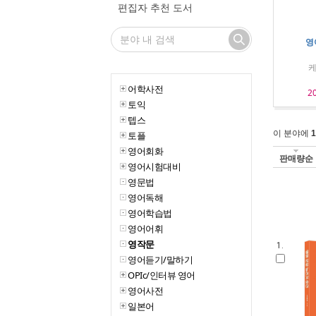
편집자 추천 도서
영
케
어학사전
2
토익
텝스
이 분야에
1
토플
영어회화
판매량순
영어시험대비
영문법
영어독해
영어학습법
영어어휘
영작문
1.
영어듣기/말하기
OPIc/인터뷰 영어
영어사전
일본어