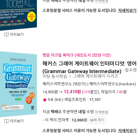
지금
택배
로 주문하면
내일
수령
지역변경
스프링분철 서비스 이용이 가능한 도서입니다.
자세히보기
미리보기
행운 아크릴 북마크 (대상도서 2만원 이상)
해커스 그래머 게이트웨이 인터미디엇: 영어
- 필수영
(Grammar Gateway Intermediate)
그래머 게이트웨이 시리즈
이팅 동시학습
ㅣ
해커스어학연구소
(엮은이) |
해커스어학연구소(Hackers)
13,410원
14,900
원 →
(
할인), 마일리지
원
10%
740
9.8
(
64
) | 세일즈포인트 :
17,107
지금
택배
로 주문하면
내일
수령
지역변경
이 책의 전자책 :
12,060
원
보러 가기
미리보기
스프링분철 서비스 이용이 가능한 도서입니다.
자세히보기