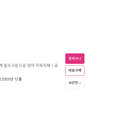
장바구니
00개 필수구문으로 영어 직독직해ㅣ공
바로구매
비
| 2023년 12월
보관함