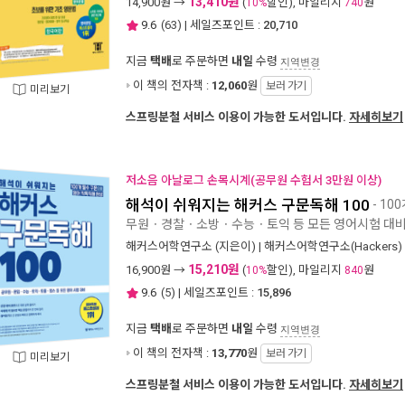
13,410원
14,900
원 →
(
할인), 마일리지
원
10%
740
9.6
(
63
) | 세일즈포인트 :
20,710
지금
택배
로 주문하면
내일
수령
지역변경
이 책의 전자책 :
12,060
원
보러 가기
미리보기
스프링분철 서비스 이용이 가능한 도서입니다.
자세히보기
저소음 아날로그 손목시계(공무원 수험서 3만원 이상)
해석이 쉬워지는 해커스 구문독해 100
- 1
무원ㆍ경찰ㆍ소방ㆍ수능ㆍ토익 등 모든 영어시험 대
해커스어학연구소
(지은이) |
해커스어학연구소(Hackers)
15,210원
16,900
원 →
(
할인), 마일리지
원
10%
840
9.6
(
5
) | 세일즈포인트 :
15,896
지금
택배
로 주문하면
내일
수령
지역변경
이 책의 전자책 :
13,770
원
보러 가기
미리보기
스프링분철 서비스 이용이 가능한 도서입니다.
자세히보기