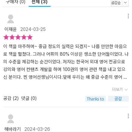
구매자 (0)
전체 (3)
메뉴
이재윤
2024-03-25
이 책을 마주하며~ 중급 정도의 실력은 되겠지~ 나름 만만한 마음으
로 책을 펼쳤다. 그러나 어휘의 80% 이상은 생소한 단어들이었다. 나
의 수준을 체감하는 순간이었다. ​저자는 한국어 외대 영어 전공으로
강의와 영어 컨탠츠 개발을 하며 100권의 영어 관련 책을 내고 있으
신 분이다. 찐 영어선생님이시다.​앞에 우리는 왜 중급 수준의 영어 실
력으로 도달해야 하는지에 대한 설명 이 책의 의도와 단어의 중요성
더보기
에 대한 설명이 되어 있는데~ 영어에 대해 가르치며 배우는 자로 많
공감 (
2
)
댓글 (0)
이 공감된다.영어를 잘한다는 것은 정확한 영어 문장을 구사한다는
것을 뜻합니다정확한 의미를 이해하고 있어야 합니다어휘에는 동의
어가 존재하지 않습니다.​이 책을 정독하며 꾸준히 학습하면 우리에게
메뉴
큰 벽으로 느껴지는 영어 소설책 읽기에 자연스럽게 도전할 수 있게
해바라기
2024-03-26
됩니다책을 읽다 보면 자연스럽게 터득해 가는 단어들도 있고 때로는