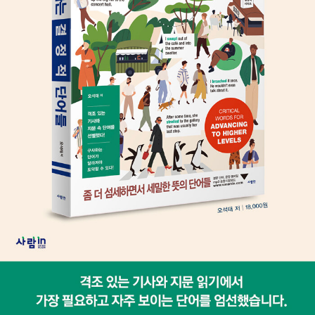
어회화 Big빅표현 1,500 드라마편』 『영어회화 Big빅표현 1,500 영화
편』(근간) 『하루 10분 영어 필사 긍정의 한 줄』 『영어회화 필수 단어
무작정 따라하기』 『영어회화 끝장패턴』 『리딩쇼킹』 『오석태의 영어
회화 끝장레슨』 『악마는 프라다를 입는다 자막없이 보기』 『오석태 4
주 영어특강』 『오석태의 말하는 영어』 『영어회화 무작정 따라 하기』
『영어회화 4주 만에 끝내기』 『Why Grammar』 『독해 내 맘대로 돼
라』 『영어회화 내 맘대로 돼라』 『오석태의 일석삼조 영어회화』 『말하
기가 잘 되는 영문법』 『듣기가 잘 되는 영문법』 『회화가 잘 되는 영문
법』 『나는 이미 영어회화를 잘하고 있었다』 『오석태의 생각대로 표현
영어』 등이 있고, 초·중생을 위한 『American Textbook Reading Se
ries』 『NEAT Speaking Pattern Series』 등을 개발했다.