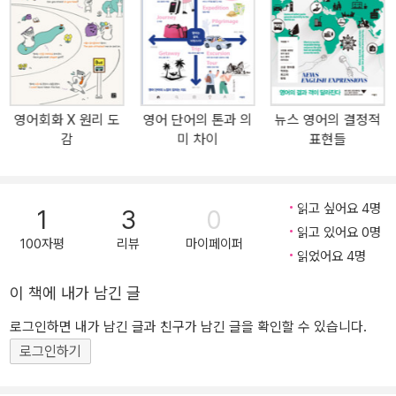
영문 기사와 지문에서 뽑은, 두루뭉술하지 않고 적확하게 사용할 수
있는 단어를 제시합니다. 같은 것을 읽고, 같은 내용을 영작해도 이해
도와 표현력이 다른 건 구사하는 단어의 수준 차이 영어 실력이 수준
급인 사람과 그렇지 않은 사람과의 차이는 단언컨대 단어입니다. 생
각보다 문법은 크게 영향을 끼치지 않습니다. embarrassed(당황한)
영어회화 Ⅹ 원리 도
영어 단어의 톤과 의
뉴스 영어의 결정적
란 필수 단어를 배워서 머릿속에 저장했다고 해 봅시다. 외국인을 만
감
미 차이
표현들
나 대화하거나 영어 작문을 해야 할 때, ‘당황한’이라는 한국어가 떠오
른 순간 무조건 embarrassed를 씁니다. 하지만 기사를 읽고 원서를
읽다 보면 ‘당황한’에 필적하는 수많은 단어가 나오는데, 각각 쓰는 상
읽고 싶어요 4명
1
3
0
황이 다르고 뉘앙스가 다릅니다. 단어의 수준이 올라간다는 건 단어
읽고 있어요 0명
를 많이 아는 것이 아니라, 단어들이 가진 좀 더 섬세하고 세밀한 뜻을
100자평
리뷰
마이페이퍼
읽었어요 4명
정확하게 아는 것을 뜻합니다. 즉, 상황에 더 어울리는 단어를 쓰는 사
람이 실력자이지요. 이런 실력자가 되는 데 필요한 단어를 <중급 영
이 책에 내가 남긴 글
어로 가는 결정적 단어들>이 제시합니다. 엘리트들이 구사하는 초격
로그인하면 내가 남긴 글과 친구가 남긴 글을 확인할 수 있습니다.
차 단어 수록 원어민 엘리트들은 해당하는 상황에 들어맞는 어휘를
로그인하기
쓰기 위해 절치부심합니다. <중급 영어로 가는 결정적 단어들>은 원
어민 엘리트들이 읽는 영어 기사, 지문, 소설에서 자주 보이는 필수 단