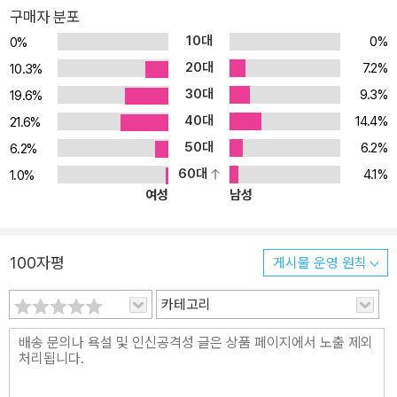
어들을 카테고리별로 정리하여 그것의 정확한 속뜻과 뉘앙스, 활용법
구매자 분포
을 전합니다. 단어 속 이야기를 읽는 재미를 가미 ‘000의 뜻은 ◇◇
10대
0%
0%
◇’ 같은 1:1 제시 방법을 지양합니다. 해당 단어의 어원을 밝히고, 어
20대
7.2%
10.3%
떤 변화 과정을 거쳤으며, 현재에는 어떤 뜻으로 쓰이는지를 상세히
30대
9.3%
19.6%
설명합니다. 관용어구의 경우, 상세한 배경 설명을 곁들여 영어 실력
40대
14.4%
이 쌓이는 재미에 지식 알기의 즐거움이 더해져 끝까지 재미있게 읽
21.6%
을 수 있습니다. 기사, 지문, 소설 읽기에 적합한 예문 엄선 영어 학습
50대
6.2%
6.2%
의 궁극적인 목표는 읽고 싶은 지문을 단어라는 방해물 없이 마음껏
60대
4.1%
1.0%
읽어내는 것으로 여기에는 논픽션과 픽션이 포함됩니다. <중급 영어
여성
남성
로 가는 결정적 단어들>은 문법적으로 정확하면서도 단어의 활용이
정확하게 드러나는 예문을 하나하나 엄선해 양질의 정보가 담긴 기사
지문과 소설을 읽어내기에 도움이 됩니다.
100자평
게시물 운영 원칙
카테고리