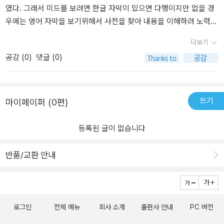
pter 2 일상생활Chapter 3 사회생활Chapter 4 동사구Chpater 5
함되어 있는데, 이 부분은 특히 배경과 예문 중심으로 익히면 좋을 것
였다. 그래서 미드를 보려면 한글 자막이 있으면 다행이지만 없을 경
관용어구​한 페이지를 반으로 나누어서 한편에 2-3개 단어의 어원의
같습니다. 개인적으로 관용 표현은 제일 마지막에 학습하면 좋을 것
우에는 영어 자막을 보기위해서 사전을 찾아 내용을 이해하려 노력했
중심으로 그 단어를 가진 의 마 응 설명해 주고 옆면에 대화체풍의 문
같다고 봅니다. 책의 맨 뒤에 있는 '도약을 위해 알아야 할 초격차 단
었다. 하지만 스토리는 이해가 가지만 중간중간 나오는 웃음의 포인
더보기
장이 되어 있다.​개인적으로 이 책에서 아쉬운 부분은 단어가 난이도
어들'을 보면 Floored.. Flustered … Befuddled.. 등 생소한 단어들
트를 이해 못하면서 '뭐가 웃긴거지?' 라고 생각했었다. 이제 세상이
공감 (
0
)
댓글 (0)
가 있어 발음이 쉽지 않았다. 물론 큐알코드를 제공하지만 발음기호,
이 언급되어 있습니다. 초급에서 중급으로 가기 위해 알아야 할 단어
바뀌어서 넷플릭스만 켜면 영자막 한글자막을 볼수 있는시대가 되었
강세 기호가 없어서 일일 사전을 찾아보는 불편함이 있었다. 큐알 코
들이라고 하니 영어 공부는 지속적으로 어휘/표현 학습하고 예문과
다. 그래서 Friends를 한글자막을보고 다시 보게 되었는데도 웃음포
드로 듣는 것만으로 강세 잡기가 좀 어려웠다. 물론 사전을 찾는 것도
회화 속에서 활용하는 연습을 계속해야 하는 분야임을 다시 한번 Re
인트는 참 어렵다는 생각이 들었다. 그래서 들었던 생각은 문화적인
도움이 되기는 했지만 새로운 단어를 배우는데도 정확하게 그 발음을
mind 됩니다. '어휘에는 동의어가 존재하지 않는다. 특정 상황을 정확
이해가 필요한 부분도 있었겠지만 단어가 내포하고있는 의미를 정확
쓰기
마이페이퍼 (0편)
많이 익혀나가야 했다​사람 in 시리즈를 계속 듣다 보니 음원이 조금
히 설명할 수 있는 어휘는 하나뿐이다.'라고 저자는 설명하는 데 이를
히 몰라서 문맥을 잘 이해하지 못한다는 생각이 들었다. 고등학교까
다양했으면 어떨까 싶다. 약간 시험에 나오는 기계적인 발음같이 들
위해서는 고수로 가는 길은 쉽지 않음도 생각하게 됩니다. 영어회화
지 단어장으로 단어의 한두개의 뜻만 외웠고 그 이외에 다른 뜻은 생
등록된 글이 없습니다
린다.​나름 초등영어를 가르치고 있어 나의 단어 수준이 비약함을 느
를 할 때 계속 사용하는 단어만 쓰는 경향이 있는데, 본 책을 내재화해
각조차 못했기 때문에 그랬던것 같다. 『중급 영어로 가는 결정적 단어
끼게 해주었으며 앞쪽에 성격이 대해서도 우리말에서도 여러 가지 다
서 세련되고 고급 어휘로 변경하는 작업도 해봐야겠다는 생각도 해
들』 이라는 책을 접하면서 나는 지금까지 딱 하나의 단어를 너무 많은
반품/교환 안내
양한 표현을 영어 안에의 질감 있게 표현할 수 있어 좋았다.​Altruistic
봅니다.출판사로부터 도서를 무상 제공받아 작성한 리뷰입니다. 중
뜻으로 생각하고 살아왔었구나 라는것을 깨닫게 되었다.​영어를 잘한
- 이타적인~Attentive ~주의력 있는, 집중력이 뛰어난Gullible - 잘
급 영어로 가는 결정적 단어들저자오석태출판사람in발매2024.03.0
다는 것은 정확한 영어 문장을 구사한다는 것을 뜻합니다. 정확한 문
속아 넘어가는treacherous- 믿을 수 없는 대단히 위험함나의 수준이
4.
장을 구사하려면 문법의 형식은 물론 문법과 어휘의 정확한 의미를
dangerous에서 좀 더 질감 있는 단어를 배우게 됨~단어들이 묘사에
이해하고 있어야 합니다. 특히 어휘는 상황에 따라, 대상에 따라 매우
로그인
전체 메뉴
회사 소개
출판사 안내
PC 버전
서 풍부한 어휘들을 만나게 되어 너무 좋은 책이다. 나의 단어 수준을
정확한 선택이 필요하지요 저는 늘 말합니다. 어휘에는 동의어가 존