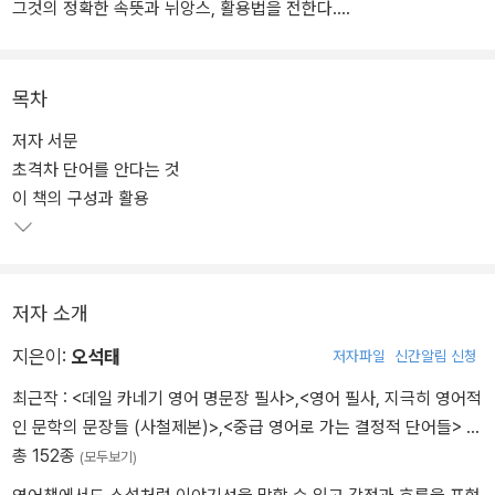
그것의 정확한 속뜻과 뉘앙스, 활용법을 전한다.
‘000의 뜻은 ◇◇◇’ 같은 1:1 제시 방법을 지양한다. 해당 단어의 어
원을 밝히고, 어떤 변화 과정을 거쳤으며, 현재에는 어떤 뜻으로 쓰이
목차
는지를 상세히 설명한다. 관용어구의 경우, 상세한 배경 설명을 곁들
저자 서문
여 영어 실력이 쌓이는 재미에 지식 알기의 즐거움이 더해져 끝까지
초격차 단어를 안다는 것
재미있게 읽을 수 있다. 또한 문법적으로 정확하면서도 단어의 활용
이 책의 구성과 활용
이 정확하게 드러나는 예문을 하나하나 엄선해 양질의 정보가 담긴
기사 지문과 소설을 읽어내기에 도움이 된다.
저자 소개
지은이:
오석태
저자파일
신간알림 신청
최근작 :
<데일 카네기 영어 명문장 필사>
,
<영어 필사, 지극히 영어적
인 문학의 문장들 (사철제본)>
,
<중급 영어로 가는 결정적 단어들>
…
총 152종
(모두보기)