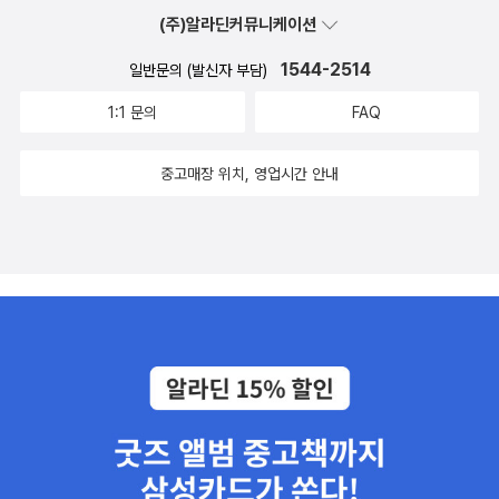
업그레이드 해보고 싶다면 좀 더 단어가 가지는 풍부한 어감을 배우
재하지 않는다고요. 특정한 상황을 정확히 설명할수 있는 어휘는 딱
(주)알라딘커뮤니케이션
고 싶다고 이 책으로 꼭 공부할 것을 추천한다.​계속해서 사람 in 시리
하나뿐입니다. 그 어휘를 대체할 수 있는 어휘는 없다는 것입니다.중
즈 영어 책을 만나면서 영어 단어에 대해 공부를 해가며 영어 독서와
급영어로 사는 결정적 단어들 p. 4 저자 서문 중에서...이 책은 크게
1544-2514
일반문의 (발신자 부담)
시너지를 낼 수 있어 좋다.
사람, 일상생활, 사회생활, 동사구, 관형표현으로 나뉘어있다.그리고
1:1 문의
FAQ
음원은 각 챕터의 단원별로 QR코드를 이용해서 들을수 있다. 하지만
저는 집안일 할때나 운전할때도 들어보자 생각하고 www.saramin.c
중고매장 위치, 영업시간 안내
om 에 들어가서 다운을 받았다. 음원 파일이 단어와 예문까지 읽어주
고 있어서 책으로 공부한 후에 집안일 할 때도 들을 수 있어서 다운 받
으니 편하고 좋은 것 같다.​Chapter 1은 사람의 성격이나 감정, 외모
를 묘사할 때 쓸 수 있는 어휘들로 구성되어있다. 낙담하다 라는 감정
을 표현할때 딱 떠오르는 단어는 사실 disappointed 뿐이다. 하지만
이 책에서는 낙담하는 감정을 그 상황에 딱 맞는 단어를 쓸 수 있도록
세부적으로 구분해서 자세한 설명이 되어있다. ​Chapter 2 에서는 일
상생활에서 쓸수 있는 단어들로 구성되어있다. 행동이나 태도, 걷거
나 이동하는것, 보고 읽는것 , 돈에 관련된 생활수준을 표현한다던가
스트레스 와 날씨와 분위기들을 표현할때는 쓰는 단어들이다.우리가
더울때 그냥 hot 비올때는 rain 이렇게만 쓰는게 아니라 좀 더 정확한