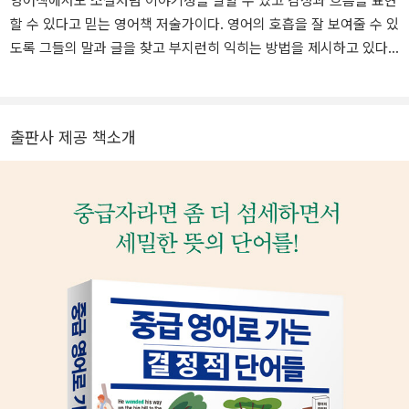
영어책에서도 소설처럼 이야기성을 말할 수 있고 감정과 흐름을 표현
할 수 있다고 믿는 영어책 저술가이다. 영어의 호흡을 잘 보여줄 수 있
도록 그들의 말과 글을 찾고 부지런히 익히는 방법을 제시하고 있다.
한국외국어대학교에서 한국어와 영어를 전공했다. 대학을 졸업한 후
7년간 종로 외국어학원에서 초보자들의 영어 실력 향상을 위해 자신
만의 영어 노하우를 개발했으며, 이후 1988년 KBS FM Radio를 통
출판사 제공 책소개
해 방송계에 입문했다. MBC Radio, CBS Radio를 거쳐서 1990년 S
BS TV 아침 생활영어 진행자로 발탁되어 방송영어 스타로 자리매김
했다. SBS, KBS, MBC, EBS TV 방송의 영어프로그램 진행자로 활
동했으며 케이블 방송 두산, 한샘, 방송대(OUN) 등에서 영어프로그
램을 진행하였다. 2008년부터 본격적으로 영어교재 개발에 집중하
면서 같은 해 ELC Contents라는 출판사겸 콘텐츠 개발 전문회사를
설립하여 대표로 재직 중이다. 현재 ELC Contents의 영어교재 출판
상표(imprint)인 OST English를 통해 책을 출간하고 영어 콘텐츠 개
발 전문 저자로 활동하고 있다. 2016년부터 곰국컨텐츠의 대표로 성
인 영어 학습지를 개발, 운영하고 있고 Naver 포스트(오석태N곰국영
어)의 에디터로서, Naver TV의 진행자로서도 활동 중이다. 저서로는
『한 문장으로 통하는 영어』 『영어회화 Big빅표현 1,500 소설편』 『영