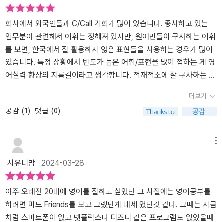
묘사적인 부분들에 막혀서 그 상황을 그려보기가 어려워서 대강의 분
위기만 잡고 이해하면 넘어간 책들도 있었다. 영어책을 읽을 때 너무
회사에서 외국인들과 C/Call 기회가 많이 있습니다. 종사하고 있는
수준을 높게 잡으면 포기가 되어 그 수준을 잘 파악해서 조금씩 적당
업무분야 관련해서 어휘는 정해져 있지만, 원어민들이 구사하는 어휘
한 수준으로 조금씩 어휘를 배워가는 것이 좋다고 생각해 왔다.​하지
를 보면, 한국에서 잘 활용하지 않은 표현들을 사용하는 경우가 많이
만 이 책을 만나며 질감 있고 그 단어가 가지는 풍성함을 미리 맛보고
있습니다. 특정 상황에서 빈도가 높은 어휘/표현을 많이 접하는 게 영
공부하며 책을 읽는 것도 나의 영어 책 읽기에 수준을 업그레이드해
어실력 향상의 지름길이라고 생각합니다. 적재적소에 잘 구사하는 역
볼 수 있지 않을까 기대하며 이 책을 공부해 나가기 시작했다.저자는
량이 진정한 실력이라고 봅니다. '중급 영어로 가는 결정적 단어들'은
더보기
초급에서 단어의 수가 중요하지만 올라갈수록 단어를 적재적소에 쓰
생활 속에서 사용해야 할 빈도가 높은 어휘들을 정리하였습니다. 일
공감 (
1
)
댓글 (0)
는 능력이 중요하다고 강조한다. 이 책을 만남을 통해 막연히 다독하
상생활에서 많이 언급이 되는 분야의 대표 어휘들 및 예문들까지 포
며 키워지는 영어의 배움을 좀 더 정교하게 하는 데 도움이 되고 대간
함되어 이해하기 쉽게 구성되어 있습니다. 이 책에 나오는 모든 예문
훑어본 단어들에 생소하고 우리가 한국말의 풍부하게 사용하기 위해
을 공략한다면 영어회화에 자신감을 가질 수 있다고 생각합니다. 주
메뉴
여러 질감의 단어를 사용하듯이 영어에서 그런 질감의 단어들을 많이
요 목차는 사람, 일상생활, 사회생활 분야에서 난이도가 있는 어휘에
시유니맘
2024-03-28
만나고 배우고 익혀야 하는 마중물 같은 책이다.​이 책은 촘촘하지 않
대해 소개를 하였고, 특히 일상 영어회화에서 중요한 동사구도 유용
다. 심플함이 매력이다. 솔직히 학습서가 빽빽하면 또 그 나름대로 배
한 예문 및 삽화를 통해 이해를 더하고 있습니다. 동사구가 익숙하면
울 것이 많지만 개인적으로 좀 여백의 공간이 있으면 한 단어들에 좀
영어회화를 좀 더 쉽게 다가갈 수 있다고 들었습니다. 여기서 나온 동
아주 오래전 20대에 영어를 잘하고 싶었던 그 시절에는 영어공부를
공을 들이라는 저자의 생각이 반영된 듯하다.​ 공부하면서도 다음 단
사구들을 기본으로 좀 더 많은 글을 통해 학습한다면 영어회화 실력
하려면 미드 Friends를 보고 그랬던게 대세 였던것 같다. 그때는 지금
어면 무엇인지 궁금하게 만드는 묘함이 있었다. ​Chapter 1 사람Cha
에 시너지가 있을 것으로 생각합니다. 관용표현도 마지막 챕터에 포
처럼 스마트폰이 없고 넷플릭스나 디즈니 같은 프로그램도 없었을때