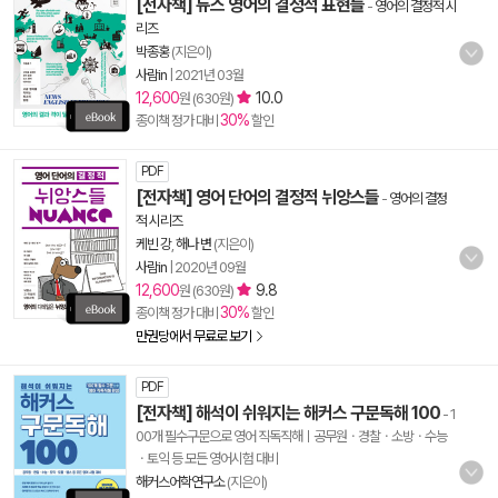
[전자책] 뉴스 영어의 결정적 표현들
-
영어의 결정적 시
리즈
박종홍
(지은이)
사람in
|
2021년 03월
12,600
10.0
원 (630원)
30%
종이책 정가 대비
할인
PDF
[전자책] 영어 단어의 결정적 뉘앙스들
-
영어의 결정
적 시리즈
케빈 강
,
해나 변
(지은이)
사람in
|
2020년 09월
12,600
9.8
원 (630원)
30%
종이책 정가 대비
할인
만권당에서 무료로 보기
PDF
[전자책] 해석이 쉬워지는 해커스 구문독해 100
- 1
00개 필수구문으로 영어 직독직해ㅣ공무원ㆍ경찰ㆍ소방ㆍ수능
ㆍ토익 등 모든 영어시험 대비
해커스어학연구소
(지은이)