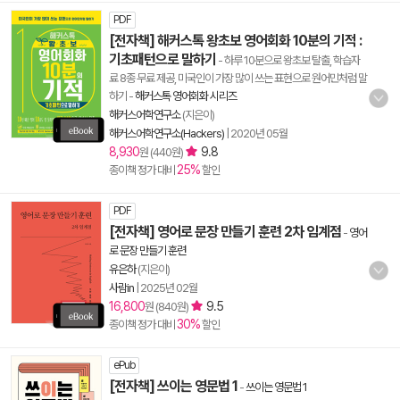
PDF
[전자책] 해커스톡 왕초보 영어회화 10분의 기적 :
기초패턴으로 말하기
- 하루 10분으로 왕초보 탈출, 학습자
료 8종 무료 제공, 미국인이 가장 많이 쓰는 표현으로 원어민처럼 말
하기
-
해커스톡 영어회화 시리즈
해커스어학연구소
(지은이)
해커스어학연구소(Hackers)
|
2020년 05월
8,930
9.8
원 (440원)
25%
종이책 정가 대비
할인
PDF
[전자책] 영어로 문장 만들기 훈련 2차 임계점
-
영어
로 문장 만들기 훈련
유은하
(지은이)
사람in
|
2025년 02월
16,800
9.5
원 (840원)
30%
종이책 정가 대비
할인
ePub
[전자책] 쓰이는 영문법 1
-
쓰이는 영문법 1