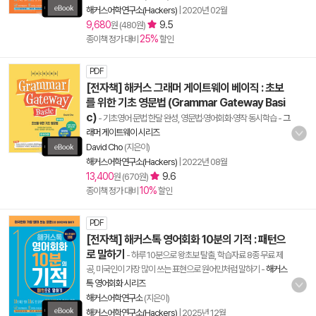
해커스어학연구소(Hackers)
|
2020년 02월
9,680
9.5
원 (480원)
25%
종이책 정가 대비
할인
PDF
[전자책] 해커스 그래머 게이트웨이 베이직 : 초보
를 위한 기초 영문법 (Grammar Gateway Basi
c)
- 기초영어 문법 한달 완성, 영문법·영어회화·영작 동시학습
-
그
래머 게이트웨이 시리즈
David Cho
(지은이)
해커스어학연구소(Hackers)
|
2022년 08월
13,400
9.6
원 (670원)
10%
종이책 정가 대비
할인
PDF
[전자책] 해커스톡 영어회화 10분의 기적 : 패턴으
로 말하기
- 하루 10분으로 왕초보 탈출, 학습자료 8종 무료 제
공, 미국인이 가장 많이 쓰는 표현으로 원어민처럼 말하기
-
해커스
톡 영어회화 시리즈
해커스어학연구소
(지은이)
해커스어학연구소(Hackers)
|
2025년 12월