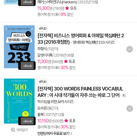
해커스어학연구소(Hackers)
|
2022년 10월
15,300
9.6
원 (760원)
9%
종이책 정가 대비
할인
ePub
[전자책] 비즈니스 영어회화 & 이메일 핵심패턴 2
33 (2016개정판)
-
영어회화 핵심패턴 233 시리즈
차형석
(지은이)
길벗이지톡
|
2016년 09월
11,200
8.8
원 (560원)
30%
종이책 정가 대비
할인
ePub
[전자책] 300 WORDS PAINLESS VOCABUL
ARY : 이 시대 작가들이 자주 쓰는 바로 그 단어
-
지
적 리딩을 위한 보카 시리즈
오수원
(옮긴이)
윌북
|
2017년 12월
10,150
8.8
원 (500원)
30%
종이책 정가 대비
할인
미리읽기
만권당에서 무료로 보기