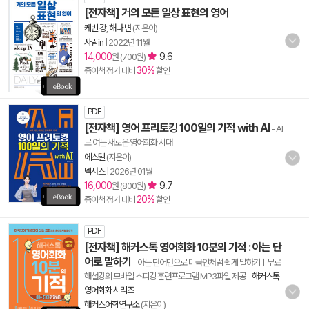
[전자책] 거의 모든 일상 표현의 영어
케빈 강
,
해나 변
(지은이)
사람in
|
2022년 11월
14,000
9.6
원 (700원)
30%
종이책 정가 대비
할인
PDF
[전자책] 영어 프리토킹 100일의 기적 with AI
- AI
로 여는 새로운 영어회화 시대
에스텔
(지은이)
넥서스
|
2026년 01월
16,000
9.7
원 (800원)
20%
종이책 정가 대비
할인
PDF
[전자책] 해커스톡 영어회화 10분의 기적 : 아는 단
어로 말하기
- 아는 단어만으로 미국인처럼 쉽게 말하기ㅣ무료
해설강의 모바일 스피킹 훈련프로그램 MP3파일 제공
-
해커스톡
영어회화 시리즈
해커스어학연구소
(지은이)