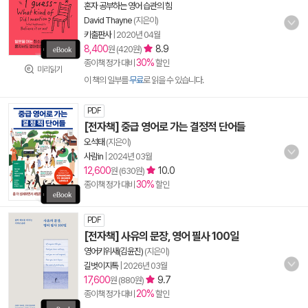
혼자 공부하는 영어 습관의 힘
David Thayne
(지은이)
키출판사
|
2020년 04월
8,400
8.9
원 (420원)
30%
종이책 정가 대비
할인
미리읽기
이 책의 일부를
무료
로 읽을 수 있습니다.
PDF
[전자책] 중급 영어로 가는 결정적 단어들
오석태
(지은이)
사람in
|
2024년 03월
12,600
10.0
원 (630원)
30%
종이책 정가 대비
할인
PDF
[전자책] 사유의 문장, 영어 필사 100일
영어키위새(김윤진)
(지은이)
길벗이지톡
|
2026년 03월
17,600
9.7
원 (880원)
20%
종이책 정가 대비
할인