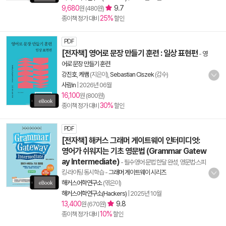
9,680
9.7
원 (480원)
25%
종이책 정가 대비
할인
PDF
[전자책] 영어로 문장 만들기 훈련 : 일상 표현편
-
영
어로 문장 만들기 훈련
강진호
,
케쌤
(지은이),
Sebastian Ciszek
(감수)
사람in
|
2026년 06월
16,100
원 (800원)
30%
종이책 정가 대비
할인
PDF
[전자책] 해커스 그래머 게이트웨이 인터미디엇:
영어가 쉬워지는 기초 영문법 (Grammar Gatew
ay Intermediate)
- 필수영어 문법 한달 완성, 영문법·스피
킹·라이팅 동시학습
-
그래머 게이트웨이 시리즈
해커스어학연구소
(엮은이)
해커스어학연구소(Hackers)
|
2025년 10월
13,400
9.8
원 (670원)
10%
종이책 정가 대비
할인