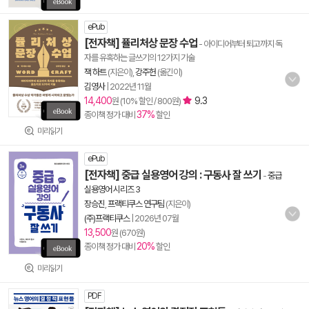
ePub
[전자책] 퓰리처상 문장 수업
- 아이디어부터 퇴고까지 독
자를 유혹하는 글쓰기의 12가지 기술
잭 하트
(지은이),
강주헌
(옮긴이)
김영사
|
2022년 11월
14,400
9.3
원 (10% 할인 / 800원)
37%
종이책 정가 대비
할인
미리읽기
ePub
[전자책] 중급 실용영어 강의 : 구동사 잘 쓰기
-
중급
실용영어 시리즈 3
장승진
,
프랙티쿠스 연구팀
(지은이)
(주)프랙티쿠스
|
2026년 07월
13,500
원 (670원)
20%
종이책 정가 대비
할인
미리읽기
PDF