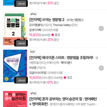
30%
종이책 정가 대비
할인
ePub
[전자책] 쓰이는 영문법 2
-
쓰이는 영문법 2
김수영(셀리)
(지은이),
Thomas Selley
(감수)
길벗이지톡
|
2023년 06월
16,800
8.0
원 (840원)
20%
종이책 정가 대비
할인
PDF
[전자책] 해석이론 스타트 : 영문법을 조립하라!
- 영
어문장을 만드는 9개의 단계
-
해석이론 1
박상준
(지은이)
잉글리시비주얼
|
2018년 03월
10,800
9.2
원 (10% 할인 / 540원)
61%
종이책 정가 대비
할인
ePub
[전자책] 혼자 공부하는 영어 습관의 힘 : 영어패턴
+ 영어회화편
- 원어민이 즐겨 사용하는 ‘시작 표현’ Top60
-