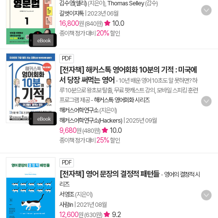
김수영(셀리)
(지은이),
Thomas Selley
(감수)
길벗이지톡
|
2023년 06월
16,800
10.0
원 (840원)
20%
종이책 정가 대비
할인
PDF
[전자책] 해커스톡 영어회화 10분의 기적 : 미국에
서 당장 써먹는 영어
- 10년 배운 영어 10초도 말 못하면? 하
루 10분으로 왕초보 탈출, 무료 팟캐스트 강의, 모바일 스피킹 훈련
프로그램 제공
-
해커스톡 영어회화 시리즈
해커스어학연구소
(지은이)
해커스어학연구소(Hackers)
|
2025년 09월
9,680
10.0
원 (480원)
25%
종이책 정가 대비
할인
PDF
[전자책] 영어 문장의 결정적 패턴들
-
영어의 결정적 시
리즈
서영조
(지은이)
사람in
|
2021년 08월
12,600
9.2
원 (630원)