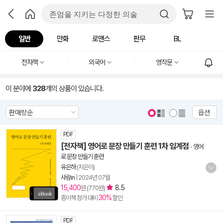
일반
만화
로맨스
판무
BL
전자책
외국어
영작문
이 분야에
328
개의 상품이 있습니다.
옵션
PDF
[전자책] 영어로 문장 만들기 훈련 1차 임계점
-
영어
로 문장 만들기 훈련
유은하
(지은이)
사람in
|
2024년 07월
15,400
8.5
원 (770원)
30%
종이책 정가 대비
할인
PDF