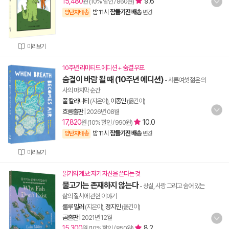
15,480
9.6
원 (10% 할인 / 860원)
밤 11시
잠들기전 배송
양탄자배송
변경
미리보기
10주년 리미티드 에디션 + 숨결 우표
숨결이 바람 될 때 (10주년 에디션)
- 서른여섯 젊은 의
사의 마지막 순간
폴 칼라니티
(지은이),
이종인
(옮긴이)
흐름출판
|
2026년 08월
17,820
10.0
원 (10% 할인 / 990원)
밤 11시
잠들기전 배송
양탄자배송
변경
미리보기
읽기의 계보: 자기 자신을 쓴다는 것
물고기는 존재하지 않는다
- 상실, 사랑 그리고 숨어 있는
삶의 질서에 관한 이야기
룰루 밀러
(지은이),
정지인
(옮긴이)
곰출판
|
2021년 12월
15,300
8.2
원 (10% 할인 / 850원)