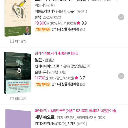
뛰는 자연 관찰기
베른트 하인리히
(지은이),
강유리
(옮긴이)
윌북
|
2026년 05월
19,800
9.9
원 (10% 할인 / 1,100원)
밤 11시
잠들기전 배송
양탄자배송
변경
미리보기
읽기의 계보: 자기 자신을 쓴다는 것
월든
- 완결판
헨리 데이비드 소로
(지은이),
강승영
(옮긴이)
은행나무
|
2011년 08월
11,700
8.7
원 (10% 할인 / 650원)
밤 11시
잠들기전 배송
양탄자배송
변경
미리보기
화제의 책 + 알라딘 굿즈 (이벤트 도서 포함, 국내도서 3만원 이상)
세부 속으로
- 더 자세한 쓰기, 사라짐의 쓰기에 대하여
리디아 데이비스
(지은이),
서제인
(옮긴이)