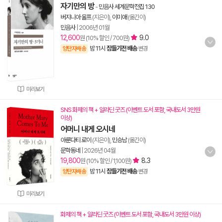
자기만의 방
-
민음사 세계문학전집 130
버지니아 울프
(지은이),
이미애
(옮긴이)
민음사
|
2006년 01월
12,600
9.0
원 (10% 할인 / 700원)
밤 11시
잠들기전 배송
양탄자배송
변경
미리보기
SNS 화제의 책 + 알라딘 굿즈 (이벤트 도서 포함, 국내도서 3만원
이상)
어머니 내게 오시네
아룬다티 로이
(지은이),
민승남
(옮긴이)
문학동네
|
2026년 04월
19,800
8.3
원 (10% 할인 / 1,100원)
밤 11시
잠들기전 배송
양탄자배송
변경
미리보기
화제의 책 + 알라딘 굿즈 (이벤트 도서 포함, 국내도서 3만원 이상)