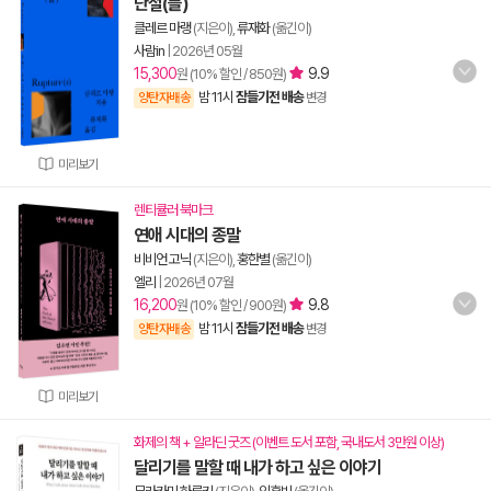
단절(들)
클레르 마랭
(지은이),
류재화
(옮긴이)
사람in
|
2026년 05월
15,300
9.9
원 (10% 할인 / 850원)
밤 11시
잠들기전 배송
양탄자배송
변경
미리보기
렌티큘러 북마크
연애 시대의 종말
비비언 고닉
(지은이),
홍한별
(옮긴이)
엘리
|
2026년 07월
16,200
9.8
원 (10% 할인 / 900원)
밤 11시
잠들기전 배송
양탄자배송
변경
미리보기
화제의 책 + 알라딘 굿즈 (이벤트 도서 포함, 국내도서 3만원 이상)
달리기를 말할 때 내가 하고 싶은 이야기