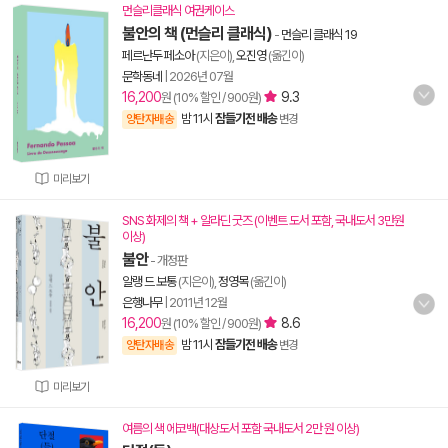
먼슬리클래식 여권케이스
불안의 책 (먼슬리 클래식)
-
먼슬리 클래식 19
페르난두 페소아
(지은이),
오진영
(옮긴이)
문학동네
|
2026년 07월
16,200
9.3
원 (10% 할인 / 900원)
밤 11시
잠들기전 배송
양탄자배송
변경
미리보기
SNS 화제의 책 + 알라딘 굿즈 (이벤트 도서 포함, 국내도서 3만원
이상)
불안
- 개정판
알랭 드 보통
(지은이),
정영목
(옮긴이)
은행나무
|
2011년 12월
16,200
8.6
원 (10% 할인 / 900원)
밤 11시
잠들기전 배송
양탄자배송
변경
미리보기
여름의 색 에코백(대상도서 포함 국내도서 2만 원 이상)