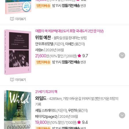
밤 11시
잠들기전 배송
양탄자배송
변경
미리보기
여름의 색 에코백(대상도서 포함 국내도서 2만 원 이상)
위험 예찬
- 불확실성을 환대하는 방법
안 뒤푸르망텔
(지은이),
이세진
(옮긴이)
사람in
|
2026년 06월
21,600
9.7
원 (10% 할인 / 1,200원)
밤 11시
잠들기전 배송
양탄자배송
변경
미리보기
21세기 최고의 책
와일드
- 4285km, 가장 어두운 길 위에서 발견한 뜨거운 희망의
기록
셰릴 스트레이드
(지은이),
우진하
(옮긴이)
페이지2(page2)
|
2024년 09월
19,800
9.4
원 (10% 할인 / 1,100원)
밤 11시
잠들기전 배송
양탄자배송
변경