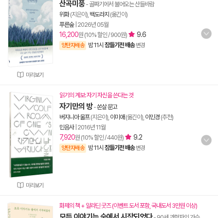
산곡미풍
- 골짜기에서 불어오는 산들바람
위화
(지은이),
백도라지
(옮긴이)
푸른숲
|
2026년 05월
16,200
9.6
원 (10% 할인 / 900원)
밤 11시
잠들기전 배송
양탄자배송
변경
미리보기
읽기의 계보: 자기 자신을 쓴다는 것
자기만의 방
-
쏜살 문고
버지니아 울프
(지은이),
이미애
(옮긴이),
이민경
(추천)
민음사
|
2016년 11월
7,920
9.2
원 (10% 할인 / 440원)
밤 11시
잠들기전 배송
양탄자배송
변경
미리보기
화제의 책 + 알라딘 굿즈 (이벤트 도서 포함, 국내도서 3만원 이상)
모든 이야기는 숲에서 시작되었다
- 90세 과학자의 가슴