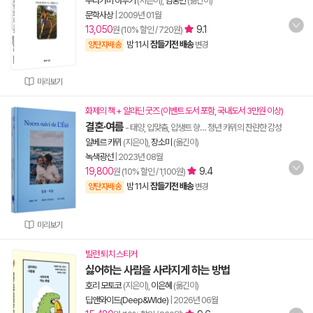
무라카미 하루키
(지은이),
임홍빈
(옮긴이)
문학사상
|
2009년 01월
13,050
9.1
원 (10% 할인 / 720원)
밤 11시
잠들기전 배송
양탄자배송
변경
미리보기
화제의 책 + 알라딘 굿즈 (이벤트 도서 포함, 국내도서 3만원 이상)
결혼·여름
- 태양, 입맞춤, 압생트 향… 청년 카뮈의 찬란한 감성
알베르 카뮈
(지은이),
장소미
(옮긴이)
녹색광선
|
2023년 08월
19,800
9.4
원 (10% 할인 / 1,100원)
밤 11시
잠들기전 배송
양탄자배송
변경
미리보기
빌런 퇴치 스티커
싫어하는 사람을 사라지게 하는 방법
호리 모토코
(지은이),
이은혜
(옮긴이)
딥앤와이드(Deep&WIde)
|
2026년 06월