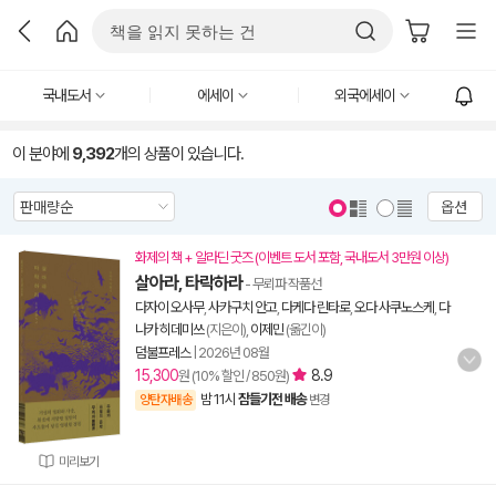
국내도서
에세이
외국에세이
이 분야에
9,392
개의 상품이 있습니다.
옵션
화제의 책 + 알라딘 굿즈 (이벤트 도서 포함, 국내도서 3만원 이상)
살아라, 타락하라
- 무뢰파 작품선
다자이 오사무
,
사카구치 안고
,
다케다 린타로
,
오다 사쿠노스케
,
다
나카 히데미쓰
(지은이),
이제민
(옮긴이)
덤불프레스
|
2026년 08월
15,300
8.9
원 (10% 할인 / 850원)
밤 11시
잠들기전 배송
양탄자배송
변경
미리보기