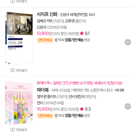
미리보기
시지프 신화
-
민음사 세계문학전집 343
알베르 카뮈
(지은이),
김화영
(옮긴이)
민음사
|
2016년 06월
10,800
8.1
원 (10% 할인 / 600원)
밤 11시
잠들기전 배송
양탄자배송
변경
미리보기
화제의 책 + 알라딘 굿즈 (이벤트 도서 포함, 국내도서 3만원 이상)
마더북
- 어머니의 삶을 기록하면 가장 소중한 책이 된다
-
마더북
엘마 판 플리트
(지은이),
반비 편집부
(엮은이)
반비
|
2019년 04월
16,650
9.5
원 (10% 할인 / 920원)
밤 11시
잠들기전 배송
양탄자배송
변경
미리보기