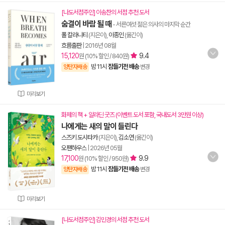
[나도서점주인] 이송찬의 서점 추천 도서
숨결이 바람 될 때
- 서른여섯 젊은 의사의 마지막 순간
폴 칼라니티
(지은이),
이종인
(옮긴이)
흐름출판
|
2016년 08월
15,120
9.4
원 (10% 할인 / 840원)
밤 11시
잠들기전 배송
양탄자배송
변경
미리보기
화제의 책 + 알라딘 굿즈 (이벤트 도서 포함, 국내도서 3만원 이상)
나에게는 새의 말이 들린다
스즈키 도시타카
(지은이),
김소연
(옮긴이)
오팬하우스
|
2026년 05월
17,100
9.9
원 (10% 할인 / 950원)
밤 11시
잠들기전 배송
양탄자배송
변경
미리보기
[나도서점주인] 김민경의 서점 추천 도서