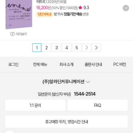
에트르
|
2026년 06월
16,200
9.3
원 (10% 할인 / 900원)
밤 11시
잠들기전 배송
양탄자배송
변경
미리보기
1
2
3
4
5
로그인
전체 메뉴
회사 소개
출판사 안내
PC 버전
(주)알라딘커뮤니케이션
1544-2514
일반문의 (발신자 부담)
1:1 문의
FAQ
중고매장 위치, 영업시간 안내