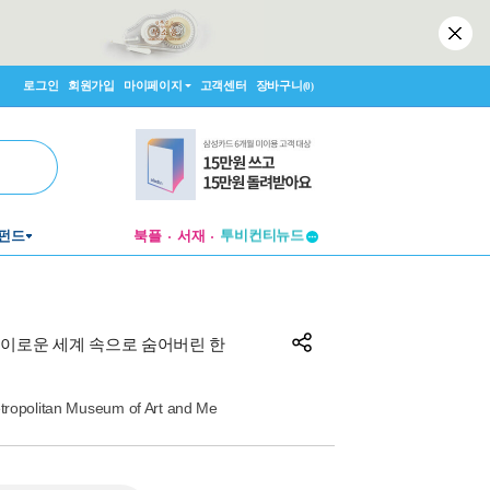
로그인
회원가입
마이페이지
고객센터
장바구니
(0)
투비컨티뉴드
펀드
북플
서재
창작플랫폼
투비컨티뉴드
 경이로운 세계 속으로 숨어버린 한
etropolitan Museum of Art and Me