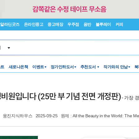
알라딘굿즈
온라인중고
중고매장
우주점
음반
블루레이
커피
서
스트
새로나온책
이벤트
정가인하도서
추천도서
작가와의 만남
북
원입니다 (25만 부 기념 전면 개정판)
- 가장
웅진지식하우스
2025-09-25
원제 : All the Beauty in the World: The M