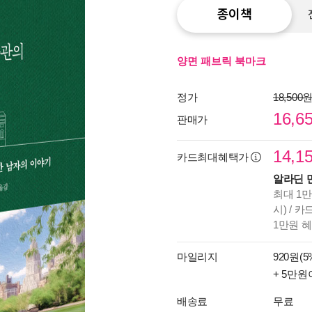
종이책
양면 패브릭 북마크
정가
18,500
16,6
판매가
14,1
카드최대혜택가
알라딘 
최대 1만
시) / 
1만원 
마일리지
920원(5
+ 5만원
배송료
무료