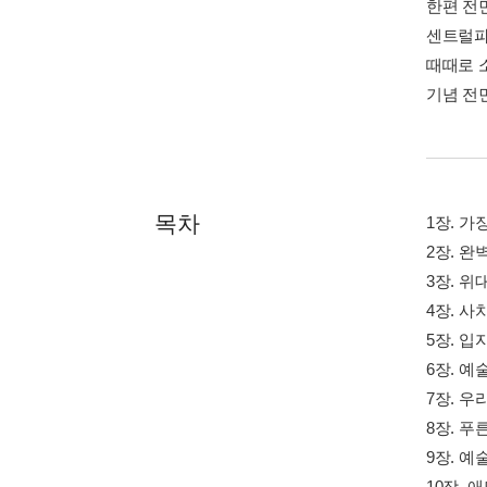
한편 전
센트럴파
때때로 
기념 전
목차
1장. 
2장. 
3장. 
4장. 
5장. 
6장. 
7장. 우
8장. 
9장. 
10장. 