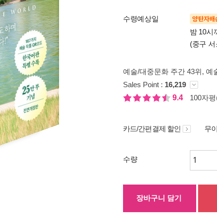
수령예상일
양탄자배
밤 10
(중구 서
예술/대중문화 주간 43위
, 예
Sales Point :
16,219
9.4
100자평(
카드/간편결제 할인
무이
수량
장바구니 담기