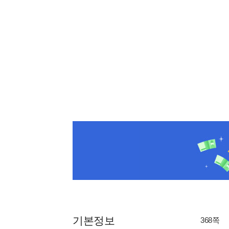
기본정보
368쪽