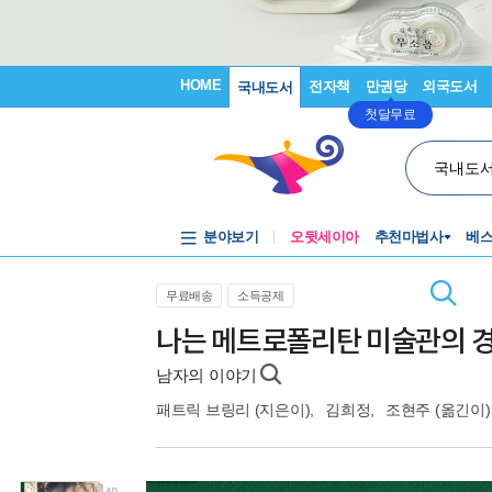
HOME
전자책
만권당
외국도서
국내도서
첫달무료
국내도
분야보기
오뒷세이아
추천마법사
베
무료배송
소득공제
나는 메트로폴리탄 미술관의 경비
남자의 이야기
패트릭 브링리
(지은이),
김희정
,
조현주
(옮긴이)