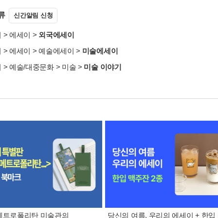
류
신간알림 신청
서
>
에세이
>
외국에세이
서
>
에세이
>
예술에세이
>
미술에세이
서
>
예술/대중문화
>
미술
>
미술 이야기
 메트로폴리탄 미술관의
당신의 여름, 우리의 에세이 + 한입