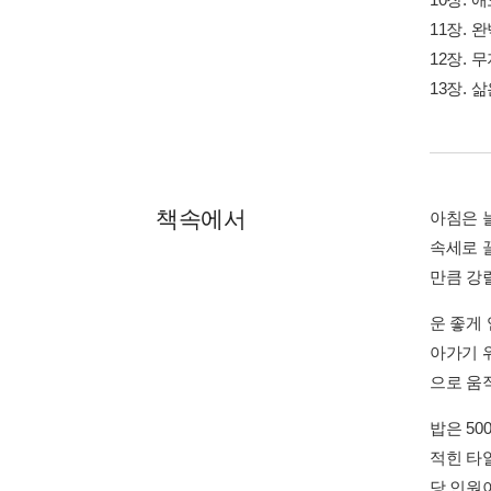
11장.
12장. 
13장.
책속에서
아침은 
속세로 
만큼 강
운 좋게
아가기 위
으로 움직
밥은 5
적힌 타
당 인원이