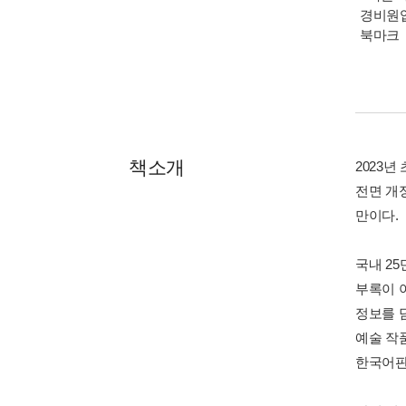
경비원입
북마크
책소개
2023
전면 개정
만이다.
국내 2
부록이 
정보를 
예술 작
한국어판