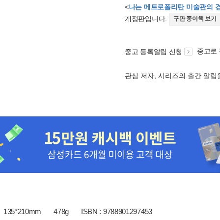
<
나는 메트로폴리탄 미술관의 경비
개정판입니다.
구판 종이책 보기
중고로
중고 등록알림 신청
관심 저자, 시리즈의 출간 알
135*210mm
478g
ISBN : 9788901297453