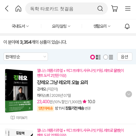
국내도서
요리/살림
생활요리
이 분야에
3,354
개의 상품이 있습니다.
옵션
웰니스 여름 리추얼 + 에그 트레이. 사우나 빗 키링. 레트로 물병(이
벤트 도서 2만원 이상)
걍레오 그냥 레오의 오늘 요리
강레오
(지은이)
하이스트
|
2026년 07월
23,400
10.0
원 (10% 할인 / 1,300원)
밤 11시
잠들기전 배송
양탄자배송
변경
미리보기
웰니스 여름 리추얼 + 에그 트레이. 사우나 빗 키링. 레트로 물병(이
벤트 도서 2만원 이상)