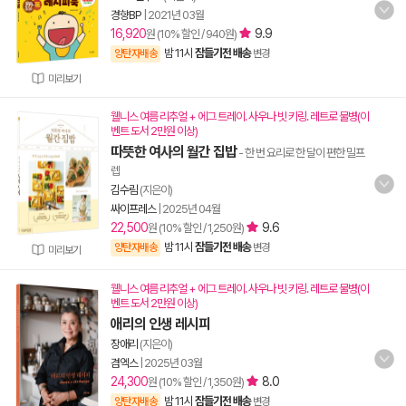
경향BP
|
2021년 03월
16,920
9.9
원 (10% 할인 / 940원)
밤 11시
잠들기전 배송
양탄자배송
변경
미리보기
웰니스 여름 리추얼 + 에그 트레이. 사우나 빗 키링. 레트로 물병(이
벤트 도서 2만원 이상)
따뜻한 여사의 월간 집밥
- 한 번 요리로 한 달이 편한 밀프
렙
김수림
(지은이)
싸이프레스
|
2025년 04월
22,500
9.6
원 (10% 할인 / 1,250원)
밤 11시
잠들기전 배송
양탄자배송
변경
미리보기
웰니스 여름 리추얼 + 에그 트레이. 사우나 빗 키링. 레트로 물병(이
벤트 도서 2만원 이상)
애리의 인생 레시피
장애리
(지은이)
겸엑스
|
2025년 03월
24,300
8.0
원 (10% 할인 / 1,350원)
밤 11시
잠들기전 배송
양탄자배송
변경