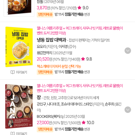
참돌
|
2019년 06월
3,870
9.0
원 (10% 할인 / 210원)
밤 11시
잠들기전 배송
양탄자배송
변경
웰니스 여름 리추얼 + 에그 트레이. 사우나 빗 키링. 레트로 물병(이
벤트 도서 2만원 이상)
냉동 집밥 대백과
- 집밥이 편해지는 기적의 밀키트
요오리
(지은이),
이서경
(감수)
용감한까치
|
2025년 11월
20,520
9.8
원 (10% 할인 / 1,140원)
책소개페이지에서 분철 선택 가능
밤 11시
잠들기전 배송
양탄자배송
변경
미리보기
웰니스 여름 리추얼 + 에그 트레이. 사우나 빗 키링. 레트로 물병(이
벤트 도서 2만원 이상)
장
- 간장, 된장, 고추장으로 빚어낸 미식의 세계
강민구
,
나디아 조
,
조슈아 데이비드 스타인
(지은이),
손주희
(옮긴
이)
BOOKERS(북커스)
|
2025년 03월
27,000
10.0
원 (10% 할인 / 1,500원)
밤 11시
잠들기전 배송
양탄자배송
변경
미리보기