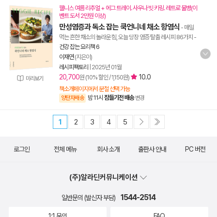
웰니스 여름 리추얼 + 에그 트레이. 사우나 빗 키링. 레트로 물병(이
벤트 도서 2만원 이상)
만성염증과 독소 잡는 쿡언니네 채소 항염식
- 매일
먹는 흔한 채소의 놀라운 힘, 오늘 당장 염증 탈출 레시피 86가지
-
건강 잡는 요리책 6
이재연
(지은이)
레시피팩토리
|
2025년 01월
20,700
10.0
원 (10% 할인 / 1,150원)
미리보기
책소개페이지에서 분철 선택 가능
밤 11시
잠들기전 배송
양탄자배송
변경
1
2
3
4
5
로그인
전체 메뉴
회사 소개
출판사 안내
PC 버전
(주)알라딘커뮤니케이션
1544-2514
일반문의 (발신자 부담)
1:1 문의
FAQ