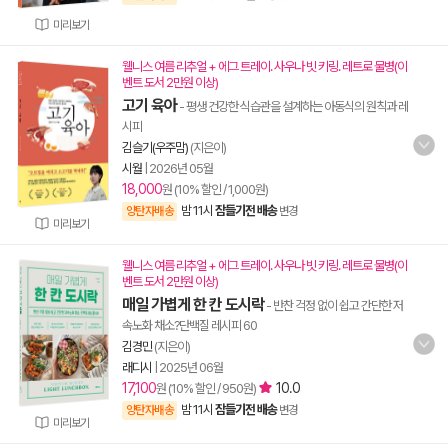
미리보기
웰니스 여름 리추얼 + 에그 트레이. 사우나 빗 키링. 레트로 물병(이
벤트 도서 2만원 이상)
고기 육아
- 평생 건강한 식습관을 설계하는 아동식의 원칙과 레
시피
김슬기(우주맘)
(지은이)
시월
|
2026년 05월
18,000
원 (10% 할인 / 1,000원)
밤 11시
잠들기전 배송
양탄자배송
변경
미리보기
웰니스 여름 리추얼 + 에그 트레이. 사우나 빗 키링. 레트로 물병(이
벤트 도서 2만원 이상)
매일 가볍게 한 칸 도시락
- 반찬 걱정 없이 쉽고 간단한 저
속노화 채소?단백질 레시피 60
김경민
(지은이)
래디시
|
2025년 06월
17,100
10.0
원 (10% 할인 / 950원)
밤 11시
잠들기전 배송
양탄자배송
변경
미리보기