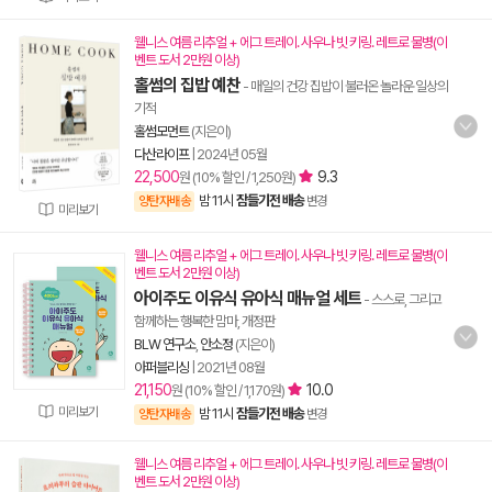
웰니스 여름 리추얼 + 에그 트레이. 사우나 빗 키링. 레트로 물병(이
벤트 도서 2만원 이상)
홀썸의 집밥 예찬
- 매일의 건강 집밥이 불러온 놀라운 일상의
기적
홀썸모먼트
(지은이)
다산라이프
|
2024년 05월
22,500
9.3
원 (10% 할인 / 1,250원)
밤 11시
잠들기전 배송
양탄자배송
변경
미리보기
웰니스 여름 리추얼 + 에그 트레이. 사우나 빗 키링. 레트로 물병(이
벤트 도서 2만원 이상)
아이주도 이유식 유아식 매뉴얼 세트
- 스스로, 그리고
함께하는 행복한 맘마, 개정판
BLW 연구소
,
안소정
(지은이)
아퍼블리싱
|
2021년 08월
21,150
10.0
원 (10% 할인 / 1,170원)
미리보기
밤 11시
잠들기전 배송
양탄자배송
변경
웰니스 여름 리추얼 + 에그 트레이. 사우나 빗 키링. 레트로 물병(이
벤트 도서 2만원 이상)