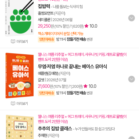
집밥력
- 나를 돌보는 식사의 힘
홀썸모먼트
(지은이)
세미콜론
|
2026년 06월
29,250
10.0
원 (10% 할인 / 1,620원)
책소개페이지에서 분철 선택 가능
밤 11시
잠들기전 배송
양탄자배송
변경
미리보기
웰니스 여름 리추얼 + 에그 트레이. 사우나 빗 키링. 레트로 물병(이
벤트 도서 2만원 이상)
무염·저염 하나로 끝내는 베이스 유아식
애플랜(김애정)
(지은이)
길벗
|
2026년 07월
21,600
10.0
원 (10% 할인 / 1,200원)
밤 11시
잠들기전 배송
양탄자배송
변경
미리보기
웰니스 여름 리추얼 + 에그 트레이. 사우나 빗 키링. 레트로 물병(이
벤트 도서 2만원 이상)
추추의 집밥 클래스
- 누가 만들어도 참 쉽고 맛있다
추재현
(지은이)