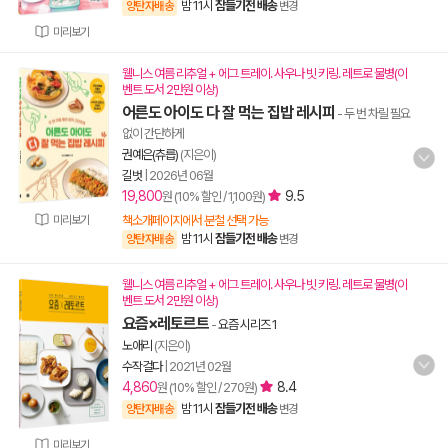
밤 11시
잠들기전 배송
양탄자배송
변경
미리보기
웰니스 여름 리추얼 + 에그 트레이. 사우나 빗 키링. 레트로 물병(이
벤트 도서 2만원 이상)
어른도 아이도 다 잘 먹는 집밥 레시피
- 두 번 차릴 필요
없이 간단하게
권예은(츄릅)
(지은이)
길벗
|
2026년 06월
19,800
9.5
원 (10% 할인 / 1,100원)
미리보기
책소개페이지에서 분철 선택 가능
밤 11시
잠들기전 배송
양탄자배송
변경
웰니스 여름 리추얼 + 에그 트레이. 사우나 빗 키링. 레트로 물병(이
벤트 도서 2만원 이상)
요즘×레토르트
-
요즘 시리즈 1
노애리
(지은이)
수작걸다
|
2021년 02월
4,860
8.4
원 (10% 할인 / 270원)
밤 11시
잠들기전 배송
양탄자배송
변경
미리보기