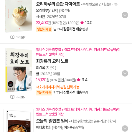
요리하루의 습관 다이어트
- 속세 맛으로 입 터짐을 막는
요리하루(김민지)
(지은이)
서사원
|
2026년 07월
23,400
10.0
원 (10% 할인 / 1,300원)
밤 11시
잠들기전 배송
양탄자배송
변경
미리보기
웰니스 여름 리추얼 + 에그 트레이. 사우나 빗 키링. 레트로 물병(이
벤트 도서 2만원 이상)
최강록의 요리 노트
최강록
(지은이)
클
|
2023년 08월
15,120
9.4
원 (10% 할인 / 840원)
책소개페이지에서 분철 선택 가능
밤 11시
잠들기전 배송
양탄자배송
변경
미리보기
웰니스 여름 리추얼 + 에그 트레이. 사우나 빗 키링. 레트로 물병(이
벤트 도서 2만원 이상)
오늘의 일인분 일식
- 나를 위한 맛있는 일본 가정식 한 끼
베터홈 협회
(지은이),
이진숙
(옮긴이)