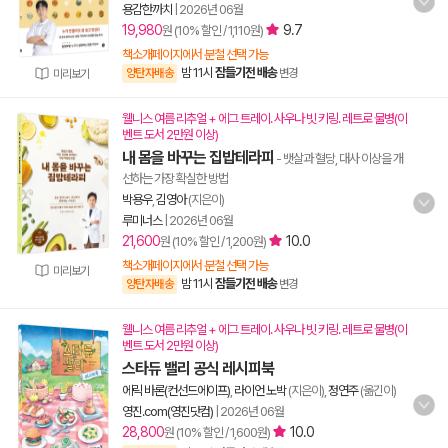
용감한까치
|
2026년 06월
19,980
9.7
원 (10% 할인 / 1,110원)
책소개페이지에서 분철 선택 가능
밤 11시
잠들기전 배송
양탄자배송
변경
미리보기
웰니스 여름 리추얼 + 에그 트레이. 사우나 빗 키링. 레트로 물병(이
벤트 도서 2만원 이상)
내 몸을 바꾸는 집밥테라피
- 뱃살과 혈당, 대사 이상을 개
선하는 가장 확실한 방법
박용우
,
김영아
(지은이)
루미너스
|
2026년 06월
21,600
10.0
원 (10% 할인 / 1,200원)
책소개페이지에서 분철 선택 가능
미리보기
밤 11시
잠들기전 배송
양탄자배송
변경
웰니스 여름 리추얼 + 에그 트레이. 사우나 빗 키링. 레트로 물병(이
벤트 도서 2만원 이상)
스타듀 밸리 공식 레시피북
에릭 바론(컨선드에이프)
,
라이언 노박
(지은이),
정연주
(옮긴이)
영진.com(영진닷컴)
|
2026년 06월
28,800
10.0
원 (10% 할인 / 1,600원)