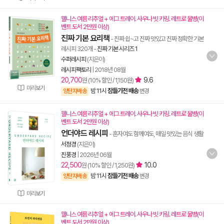
웰니스 여름 리추얼 + 에그 트레이. 사우나 빗 키링. 레트로 물병(이
벤트 도서 2만원 이상)
진짜 기본 요리책
- 진짜 쉽~고 진짜 맛있고 진짜 정확한 기본
레시피 320개
-
진짜 기본 시리즈 1
수퍼레시피
(지은이)
레시피팩토리
|
2018년 08월
20,700
9.6
원 (10% 할인 / 1,150원)
미리보기
밤 11시
잠들기전 배송
양탄자배송
변경
웰니스 여름 리추얼 + 에그 트레이. 사우나 빗 키링. 레트로 물병(이
벤트 도서 2만원 이상)
언더야드 레시피
- 혼자여도 함께여도, 매일 맛있는 음식 생활
서정경
(지은이)
진풍경
|
2026년 06월
22,500
10.0
원 (10% 할인 / 1,250원)
밤 11시
잠들기전 배송
양탄자배송
변경
미리보기
웰니스 여름 리추얼 + 에그 트레이. 사우나 빗 키링. 레트로 물병(이
벤트 도서 2만원 이상)