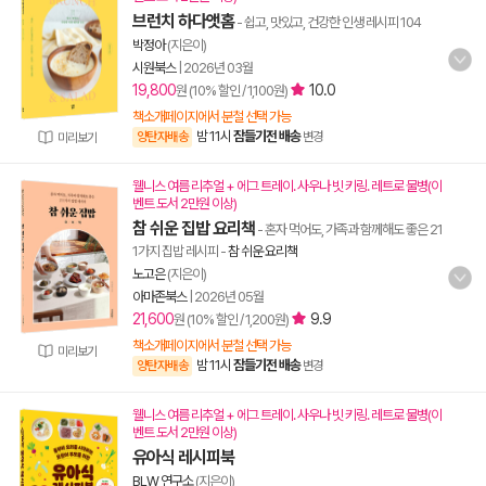
브런치 하다앳홈
- 쉽고, 맛있고, 건강한 인생 레시피 104
박정아
(지은이)
시원북스
|
2026년 03월
19,800
10.0
원 (10% 할인 / 1,100원)
책소개페이지에서 분철 선택 가능
밤 11시
잠들기전 배송
양탄자배송
변경
미리보기
웰니스 여름 리추얼 + 에그 트레이. 사우나 빗 키링. 레트로 물병(이
벤트 도서 2만원 이상)
참 쉬운 집밥 요리책
- 혼자 먹어도, 가족과 함께해도 좋은 21
1가지 집밥 레시피
-
참 쉬운 요리책
노고은
(지은이)
아마존북스
|
2026년 05월
21,600
9.9
원 (10% 할인 / 1,200원)
책소개페이지에서 분철 선택 가능
미리보기
밤 11시
잠들기전 배송
양탄자배송
변경
웰니스 여름 리추얼 + 에그 트레이. 사우나 빗 키링. 레트로 물병(이
벤트 도서 2만원 이상)
유아식 레시피북
BLW 연구소
(지은이)