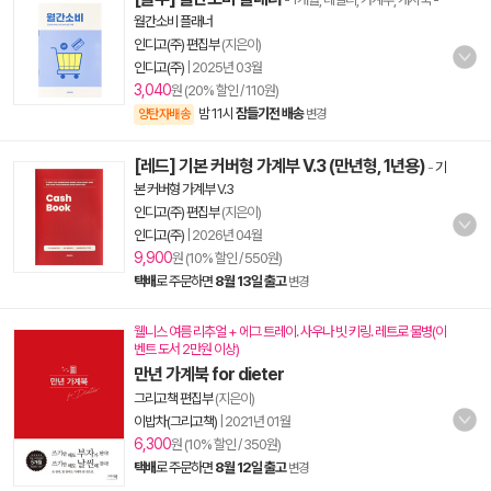
월간소비 플래너
인디고(주) 편집부
(지은이)
인디고(주)
|
2025년 03월
3,040
원 (20% 할인 / 110원)
밤 11시
잠들기전 배송
양탄자배송
변경
[레드] 기본 커버형 가계부 V.3 (만년형, 1년용)
-
기
본 커버형 가계부 V.3
인디고(주) 편집부
(지은이)
인디고(주)
|
2026년 04월
9,900
원 (10% 할인 / 550원)
택배
로 주문하면
8월 13일 출고
변경
웰니스 여름 리추얼 + 에그 트레이. 사우나 빗 키링. 레트로 물병(이
벤트 도서 2만원 이상)
만년 가계북 for dieter
그리고책 편집부
(지은이)
이밥차(그리고책)
|
2021년 01월
6,300
원 (10% 할인 / 350원)
택배
로 주문하면
8월 12일 출고
변경