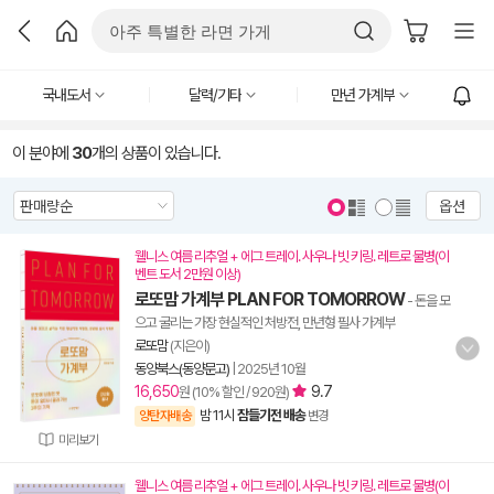
국내도서
달력/기타
만년 가계부
이 분야에
30
개의 상품이 있습니다.
옵션
웰니스 여름 리추얼 + 에그 트레이. 사우나 빗 키링. 레트로 물병(이
벤트 도서 2만원 이상)
로또맘 가계부 PLAN FOR TOMORROW
- 돈을 모
으고 굴리는 가장 현실적인 처방전, 만년형 필사 가계부
로또맘
(지은이)
동양북스(동양문고)
|
2025년 10월
16,650
9.7
원 (10% 할인 / 920원)
밤 11시
잠들기전 배송
양탄자배송
변경
미리보기
웰니스 여름 리추얼 + 에그 트레이. 사우나 빗 키링. 레트로 물병(이