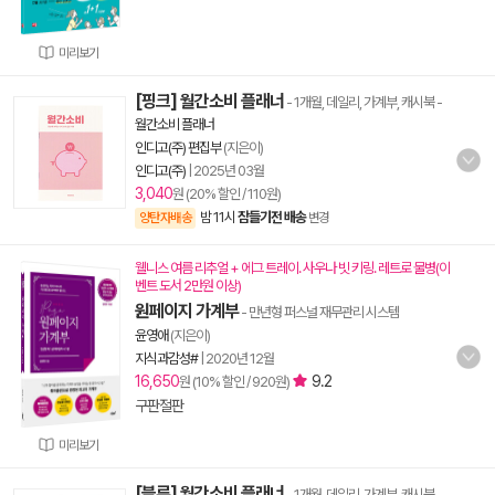
미리보기
[핑크] 월간소비 플래너
- 1개월, 데일리, 가계부, 캐시북
-
월간소비 플래너
인디고(주) 편집부
(지은이)
인디고(주)
|
2025년 03월
3,040
원 (20% 할인 / 110원)
밤 11시
잠들기전 배송
양탄자배송
변경
웰니스 여름 리추얼 + 에그 트레이. 사우나 빗 키링. 레트로 물병(이
벤트 도서 2만원 이상)
원페이지 가계부
- 만년형 퍼스널 재무관리 시스템
윤영애
(지은이)
지식과감성#
|
2020년 12월
16,650
9.2
원 (10% 할인 / 920원)
구판절판
미리보기
[블루] 월간소비 플래너
- 1개월, 데일리, 가계부, 캐시북
-