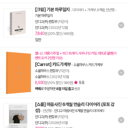
[크림] 기본 하루일지
- 다이어리 + 가계부, 6개월, 만년형
-
기본 하루일지
인디고(주) 편집부
(지은이)
인디고(주)
|
2022년 12월
7,840
원 (20% 할인 / 490원)
절판
웰니스 여름 리추얼 + 에그 트레이. 사우나 빗 키링. 레트로 물병(이
벤트 도서 2만원 이상)
[Carrot] 카드가계부
-
소울하우스 카드가계부
소울하우스 편집부
(지은이)
소울하우스
|
2023년 10월
6,930
9.8
원 (10% 할인 / 380원)
택배
로 주문하면
8월 11일 출고
변경
[쇼룸] 마음사진 6개월 먼슬리 다이어리 (포토 감
성)
- 만년형
-
인디고 마음사진 6개월 먼슬리 다이어리
인디고(주) 편집부
(지은이)
인디고(주)
|
2026년 01월