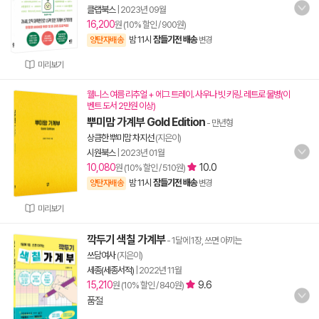
클랩북스
|
2023년 09월
16,200
원 (10% 할인 / 900원)
밤 11시
잠들기전 배송
양탄자배송
변경
미리보기
웰니스 여름 리추얼 + 에그 트레이. 사우나 빗 키링. 레트로 물병(이
벤트 도서 2만원 이상)
뿌미맘 가계부 Gold Edition
- 만년형
상큼한 뿌미맘 차지선
(지은이)
시원북스
|
2023년 01월
10,080
10.0
원 (10% 할인 / 510원)
밤 11시
잠들기전 배송
양탄자배송
변경
미리보기
깍두기 색칠 가계부
- 1달에 1장, 쓰면 아끼는
쓰담여사
(지은이)
세종(세종서적)
|
2022년 11월
15,210
9.6
원 (10% 할인 / 840원)
품절