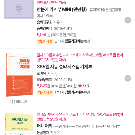
벤트 도서 2만원 이상)
한눈에 가계부 MINI (만년형)
- 휴대하기 좋은 캘린더형
미니 가계부
솜씨연구소
(지은이)
솜씨컴퍼니
|
2019년 01월
5,950
원 (30% 할인 / 80원)
밤 11시
잠들기전 배송
양탄자배송
변경
웰니스 여름 리추얼 + 에그 트레이. 사우나 빗 키링. 레트로 물병(이
벤트 도서 2만원 이상)
365일 자동 절약 시스템 가계부
오미옥
(지은이)
황금부엉이
|
2023년 11월
8,820
9.3
원 (10% 할인 / 490원)
밤 11시
잠들기전 배송
양탄자배송
변경
미리보기
웰니스 여름 리추얼 + 에그 트레이. 사우나 빗 키링. 레트로 물병(이
벤트 도서 2만원 이상)
머니어리
- 돈 관리와 돈 공부를 한번에 끝내는 신개념 가계부
돈실먼지
(지은이)