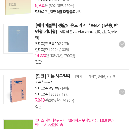
8,960
원 (30% 할인 / 120원)
택배
로 주문하면
8월 12일 출고
변경
[베이비블루] 생활의 온도 가계부 ver.4 (1년용, 만
년형, 커버형)
-
생활의 온도 가계부 ver.4 (1년용, 만년형, 커버
형)
인디고(주) 편집부
(지은이)
인디고(주)
|
2024년 03월
14,220
원 (10% 할인 / 790원)
절판
[핑크] 기본 하루일지
- 다이어리 + 가계부, 6개월, 만년형
-
기본 하루일지
인디고(주) 편집부
(지은이)
인디고(주)
|
2022년 12월
7,840
원 (20% 할인 / 490원)
절판
웰니스 여름 리추얼 + 에그 트레이. 사우나 빗 키링. 레트로 물병(이
벤트 도서 2만원 이상)