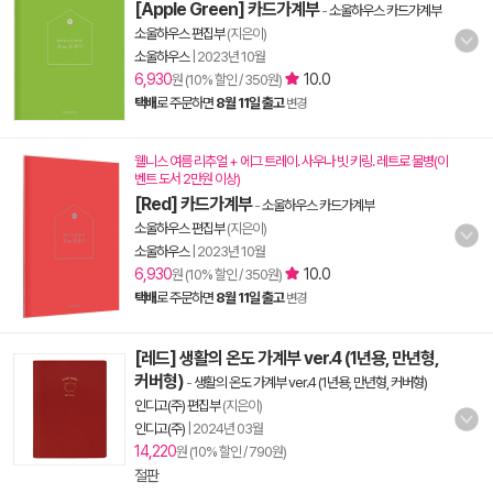
[Apple Green] 카드가계부
-
소울하우스 카드가계부
소울하우스 편집부
(지은이)
소울하우스
|
2023년 10월
6,930
10.0
원 (10% 할인 / 350원)
택배
로 주문하면
8월 11일 출고
변경
웰니스 여름 리추얼 + 에그 트레이. 사우나 빗 키링. 레트로 물병(이
벤트 도서 2만원 이상)
[Red] 카드가계부
-
소울하우스 카드가계부
소울하우스 편집부
(지은이)
소울하우스
|
2023년 10월
6,930
10.0
원 (10% 할인 / 350원)
택배
로 주문하면
8월 11일 출고
변경
[레드] 생활의 온도 가계부 ver.4 (1년용, 만년형,
커버형)
-
생활의 온도 가계부 ver.4 (1년용, 만년형, 커버형)
인디고(주) 편집부
(지은이)
인디고(주)
|
2024년 03월
14,220
원 (10% 할인 / 790원)
절판