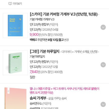
미리보기
[스카이] 기본 커버형 가계부 V.3 (만년형, 1년용)
-
기본 커버형 가계부 V.3
인디고(주) 편집부
(지은이)
인디고(주)
|
2026년 04월
9,900
원 (10% 할인 / 550원)
택배
로 주문하면
8월 13일 출고
변경
[그린] 기본 하루일지
- 다이어리 + 가계부, 6개월, 만년형
-
기본 하루일지
인디고(주) 편집부
(지은이)
인디고(주)
|
2022년 12월
7,840
원 (20% 할인 / 490원)
절판
웰니스 여름 리추얼 + 에그 트레이. 사우나 빗 키링. 레트로 물병(이
벤트 도서 2만원 이상)
솜씨 가계부
- 삶을 가꾸는 솜씨
솜씨연구소
(지은이)
솜씨컴퍼니
|
2021년 12월