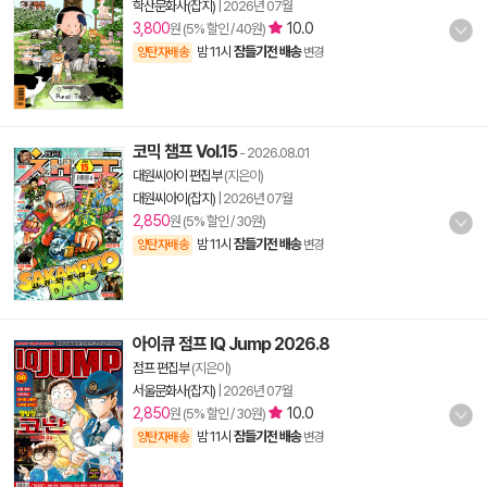
학산문화사(잡지)
|
2026년 07월
3,800
10.0
원 (5% 할인 / 40원)
밤 11시
잠들기전 배송
양탄자배송
변경
코믹 챔프 Vol.15
- 2026.08.01
대원씨아이 편집부
(지은이)
대원씨아이(잡지)
|
2026년 07월
2,850
원 (5% 할인 / 30원)
밤 11시
잠들기전 배송
양탄자배송
변경
아이큐 점프 IQ Jump 2026.8
점프 편집부
(지은이)
서울문화사(잡지)
|
2026년 07월
2,850
10.0
원 (5% 할인 / 30원)
밤 11시
잠들기전 배송
양탄자배송
변경