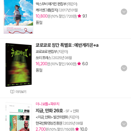
맥스무비 매거진 편집부
(엮은이)
케이앤그룹(잡지)
|
2017년 01월
10,800
9.1
원 (10% 할인 / 720원)
품절
쿄로쿄로 창간 특별호 : 에반게리온+a
쿄로쿄로 편집부
(지은이)
쏘리 프레스
|
2025년 06월
16,200
6.0
원 (10% 할인 / 900원)
품절
미리보기
미니 보틀+파우치
지금, 만화 26호
- SF + 만화
<지금, 만화> 발간위원회
(지은이)
한국만화영상진흥원
|
2025년 08월
2,700
10.0
원 (10% 할인 / 150원)