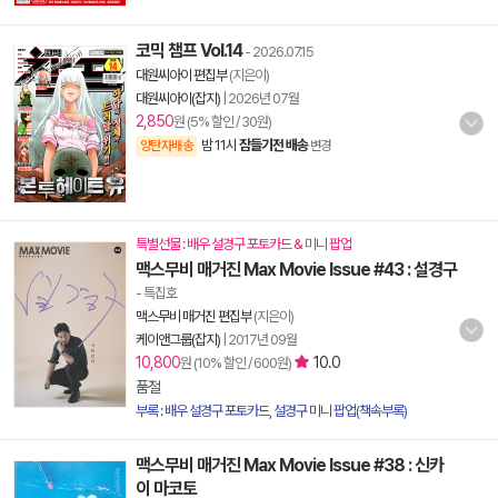
코믹 챔프 Vol.14
- 2026.07.15
대원씨아이 편집부
(지은이)
대원씨아이(잡지)
|
2026년 07월
2,850
원 (5% 할인 / 30원)
밤 11시
잠들기전 배송
양탄자배송
변경
특별선물 : 배우 설경구 포토카드 & 미니 팝업
맥스무비 매거진 Max Movie Issue #43 : 설경구
- 특집호
맥스무비 매거진 편집부
(지은이)
케이앤그룹(잡지)
|
2017년 09월
10,800
10.0
원 (10% 할인 / 600원)
품절
부록 : 배우 설경구 포토카드, 설경구 미니 팝업(책속부록)
맥스무비 매거진 Max Movie Issue #38 : 신카
이 마코토