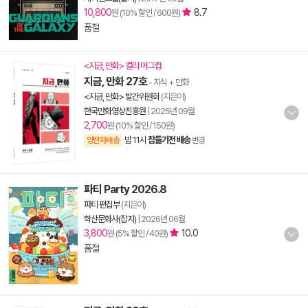
10,800
8.7
원 (10% 할인 / 600원)
품절
<지금, 만화> 컬러 머그컵
지금, 만화 27호
- 지식 + 만화
<지금, 만화> 발간위원회
(지은이)
한국만화영상진흥원
|
2025년 09월
2,700
원 (10% 할인 / 150원)
밤 11시
잠들기전 배송
양탄자배송
변경
파티 Party 2026.8
파티 편집부
(지은이)
학산문화사(잡지)
|
2026년 06월
3,800
10.0
원 (5% 할인 / 40원)
품절