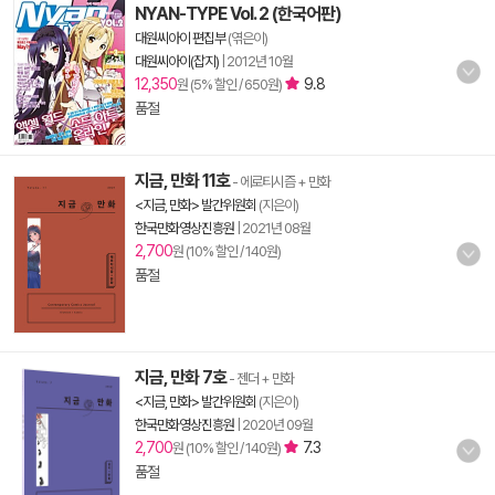
NYAN-TYPE Vol. 2 (한국어판)
대원씨아이 편집부
(엮은이)
대원씨아이(잡지)
|
2012년 10월
12,350
9.8
원 (5% 할인 / 650원)
품절
지금, 만화 11호
- 에로티시즘 + 만화
<지금, 만화> 발간위원회
(지은이)
한국만화영상진흥원
|
2021년 08월
2,700
원 (10% 할인 / 140원)
품절
지금, 만화 7호
- 젠더 + 만화
<지금, 만화> 발간위원회
(지은이)
한국만화영상진흥원
|
2020년 09월
2,700
7.3
원 (10% 할인 / 140원)
품절