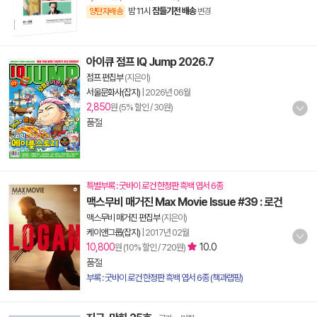
밤 11시
잠들기전 배송
양탄자배송
변경
아이큐 점프 IQ Jump 2026.7
점프 편집부
(지은이)
서울문화사(잡지)
|
2026년 06월
2,850
원 (5% 할인 / 30원)
품절
특별부록 : 굿바이 로건 한정판 흑백 엽서 6종
맥스무비 매거진 Max Movie Issue #39 : 로건
맥스무비 매거진 편집부
(지은이)
케이앤그룹(잡지)
|
2017년 02월
10,800
10.0
원 (10% 할인 / 720원)
품절
부록 : 굿바이 로건 한정판 흑백 엽서 6종 (책과랩핑)