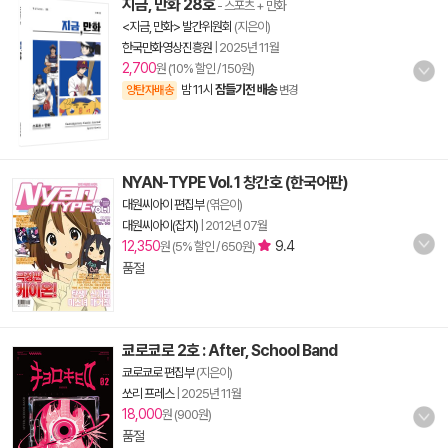
지금, 만화 28호
- 스포츠 + 만화
<지금, 만화> 발간위원회
(지은이)
한국만화영상진흥원
|
2025년 11월
2,700
원 (10% 할인 / 150원)
밤 11시
잠들기전 배송
양탄자배송
변경
NYAN-TYPE Vol. 1 창간호 (한국어판)
대원씨아이 편집부
(엮은이)
대원씨아이(잡지)
|
2012년 07월
12,350
9.4
원 (5% 할인 / 650원)
품절
쿄로쿄로 2호 : After, School Band
쿄로쿄로 편집부
(지은이)
쏘리 프레스
|
2025년 11월
18,000
원 (900원)
품절