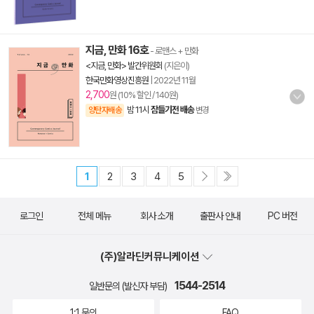
지금, 만화 16호
- 로맨스 + 만화
<지금, 만화> 발간위원회
(지은이)
한국만화영상진흥원
|
2022년 11월
2,700
원 (10% 할인 / 140원)
밤 11시
잠들기전 배송
양탄자배송
변경
1
2
3
4
5
로그인
전체 메뉴
회사 소개
출판사 안내
PC 버전
(주)알라딘커뮤니케이션
1544-2514
일반문의 (발신자 부담)
1:1 문의
FAQ