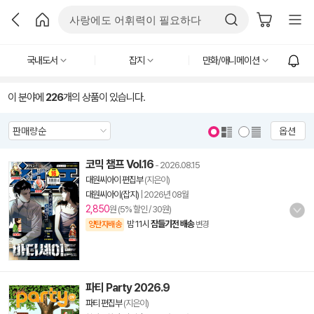
국내도서
잡지
만화/애니메이션
이 분야에
226
개의 상품이 있습니다.
옵션
코믹 챔프 Vol.16
- 2026.08.15
대원씨아이 편집부
(지은이)
대원씨아이(잡지)
|
2026년 08월
2,850
원 (5% 할인 / 30원)
밤 11시
잠들기전 배송
양탄자배송
변경
파티 Party 2026.9
파티 편집부
(지은이)