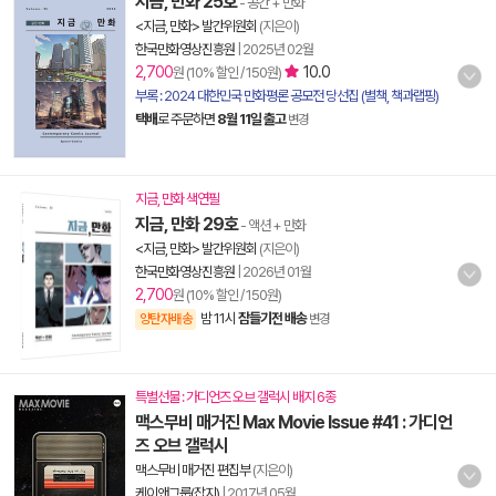
지금, 만화 25호
- 공간 + 만화
<지금, 만화> 발간위원회
(지은이)
한국만화영상진흥원
|
2025년 02월
2,700
10.0
원 (10% 할인 / 150원)
부록 : 2024 대한민국 만화평론 공모전 당선집 (별책, 책과랩핑)
택배
로 주문하면
8월 11일 출고
변경
지금, 만화 색연필
지금, 만화 29호
- 액션 + 만화
<지금, 만화> 발간위원회
(지은이)
한국만화영상진흥원
|
2026년 01월
2,700
원 (10% 할인 / 150원)
밤 11시
잠들기전 배송
양탄자배송
변경
특별선물 : 가디언즈 오브 갤럭시 배지 6종
맥스무비 매거진 Max Movie Issue #41 : 가디언
즈 오브 갤럭시
맥스무비 매거진 편집부
(지은이)
케이앤그룹(잡지)
|
2017년 05월