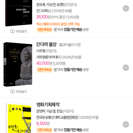
원유홍
,
서승연
,
송명민
(지은이)
안그라픽스
|
2019년 08월
26,100
원 (10% 할인 / 1,450원)
책소개페이지에서 분철 선택 가능
밤 11시
잠들기전 배송
양탄자배송
변경
미리보기
간다라 불상
- 불교미술의 시원
이주형
(지은이)
사회평론아카데미
|
2026년 06월
40,000
원 (1,200원)
밤 11시
잠들기전 배송
양탄자배송
변경
미리보기
영화기획제작
권영락
,
이순열
,
장일
(지은이)
한국방송통신대학교출판문화원
|
2009년 01월
9,500
원
밤 11시
잠들기전 배송
양탄자배송
변경