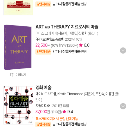
밤 11시
잠들기전 배송
양탄자배송
변경
ART as THERAPY 치료로서의 미술
이디스 크레이머
(지은이),
이동영
,
김현희
(옮긴이)
㈜아트앤하트글로벌
|
2021년 10월
22,500
6.0
원 (10% 할인 / 1,250원)
밤 11시
잠들기전 배송
양탄자배송
변경
미리보기
영화 예술
데이비드 보드웰
,
Kristin Thompson
(지은이),
주진숙
,
이용관
(옮
긴이)
지필미디어
|
2011년 10월
37,000
9.4
원 (1,110원)
책소개페이지에서 분철 선택 가능
밤 11시
잠들기전 배송
양탄자배송
변경