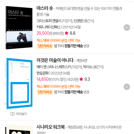
마스터 숏
- 저예산으로 명장면을 만들 수 있는 100가지 연출과
촬영 기술
크리스토퍼 켄월시
(지은이),
민경원
(옮긴이)
커뮤니케이션북스
|
2011년 04월
29,500
8.8
원 (880원)
책소개페이지에서 분철 선택 가능
밤 11시
잠들기전 배송
양탄자배송
변경
이것은 미술이 아니다
- 개정4판
메리 앤 스타니스제프스키
(지은이),
박이소
(옮긴이)
현실문화
|
2022년 04월
14,850
9.3
원 (10% 할인 / 820원)
책소개페이지에서 분철 선택 가능
밤 11시
잠들기전 배송
양탄자배송
변경
미리보기
시나리오 워크북
- 개정증보판, 시나리오 쓰기의 시작부터 완
성까지