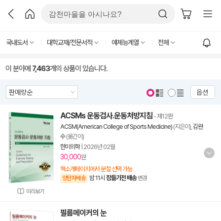
국내도서
대학교재/전문서적
예체능계열
전체
이 분야에
7,463
개의 상품이 있습니다.
옵션
ACSMs 운동검사.운동처방지침
- 제12판
ACSM(American College of Sports Medicine)
(지은이),
김완
수
(옮긴이)
한미의학
|
2026년 02월
30,000
원
책소개페이지에서 분철 선택 가능
밤 11시
잠들기전 배송
양탄자배송
변경
미리보기
필름메이커의 눈