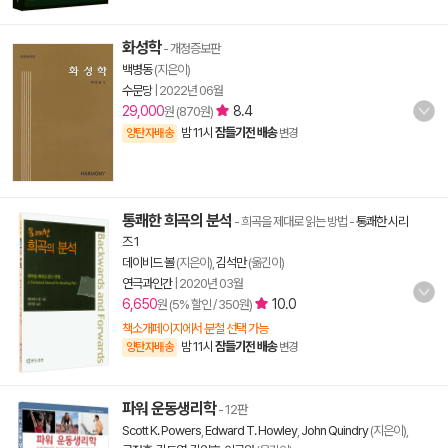
화성학
- 개정증보판
백병동
(지은이)
수문당
|
2022년 06월
29,000
8.4
원 (870원)
밤 11시
잠들기전 배송
양탄자배송
변경
통쾌한 희곡의 분석
- 희곡을 제대로 읽는 방법
-
통쾌한 시리
즈 1
데이비드 볼
(지은이),
김석만
(옮긴이)
연극과인간
|
2020년 03월
6,650
10.0
원 (5% 할인 / 350원)
책소개페이지에서 분철 선택 가능
밤 11시
잠들기전 배송
양탄자배송
변경
파워 운동생리학
- 12판
Scott K. Powers
,
Edward T. Howley
,
John Quindry
(지은이),