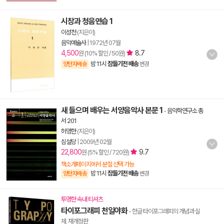
시창과 청음연습 1
이성천
(지은이)
음악예술사
|
1972년 07월
4,500
8.7
원 (10% 할인 / 50원)
밤 11시
잠들기전 배송
양탄자배송
변경
새 들으며 배우는 서양음악사 본문 1
-
음악학연구소 총
서 201
허영한
(지은이)
심설당
|
2009년 02월
22,800
9.7
원 (5% 할인 / 720원)
책소개페이지에서 분철 선택 가능
밤 11시
잠들기전 배송
양탄자배송
변경
투명한 속내 티셔츠
타이포그래피 천일야화
- 한글 타이포그래피의 개념과 실
제, 재개정판