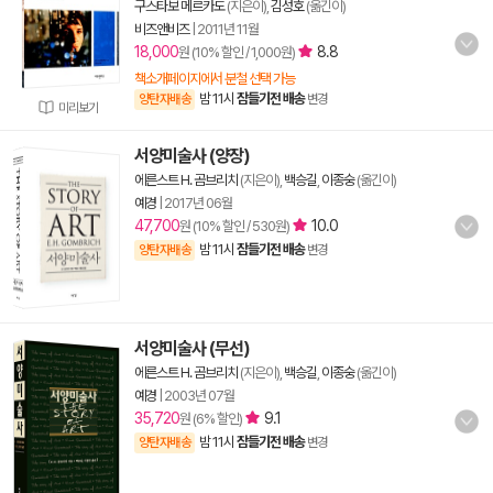
구스타보 메르카도
(지은이),
김성호
(옮긴이)
비즈앤비즈
|
2011년 11월
18,000
8.8
원 (10% 할인 / 1,000원)
책소개페이지에서 분철 선택 가능
밤 11시
잠들기전 배송
양탄자배송
변경
미리보기
서양미술사 (양장)
에른스트 H. 곰브리치
(지은이),
백승길
,
이종숭
(옮긴이)
예경
|
2017년 06월
47,700
10.0
원 (10% 할인 / 530원)
밤 11시
잠들기전 배송
양탄자배송
변경
서양미술사 (무선)
에른스트 H. 곰브리치
(지은이),
백승길
,
이종숭
(옮긴이)
예경
|
2003년 07월
35,720
9.1
원 (6% 할인)
밤 11시
잠들기전 배송
양탄자배송
변경