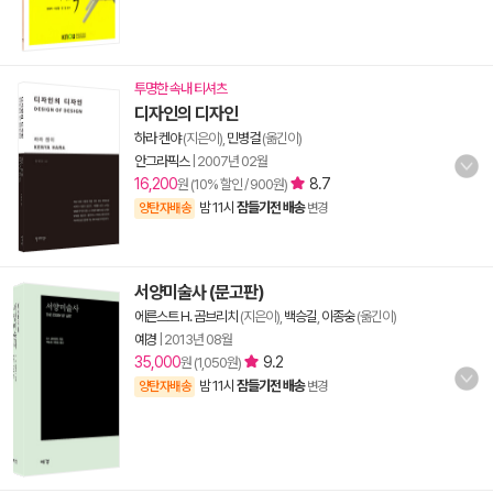
투명한 속내 티셔츠
디자인의 디자인
하라 켄야
(지은이),
민병걸
(옮긴이)
안그라픽스
|
2007년 02월
16,200
8.7
원 (10% 할인 / 900원)
밤 11시
잠들기전 배송
양탄자배송
변경
서양미술사 (문고판)
에른스트 H. 곰브리치
(지은이),
백승길
,
이종숭
(옮긴이)
예경
|
2013년 08월
35,000
9.2
원 (1,050원)
밤 11시
잠들기전 배송
양탄자배송
변경