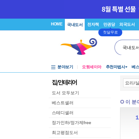
HOME
전자책
만권당
외국도서
국내도서
첫달무료
국내도
분야보기
오뒷세이아
추천마법사
베
집/인테리어
도서 모두보기
이 분
베스트셀러
스테디셀러
정가인하/정가제free
최고평점도서