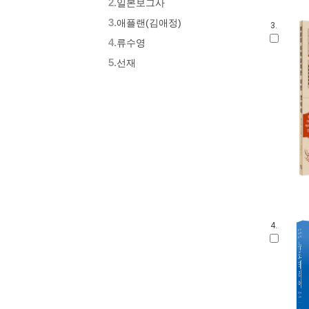
2.
일본보그사
3.
애플랜(김애정)
3.
4.
류수영
5.
선재
4.