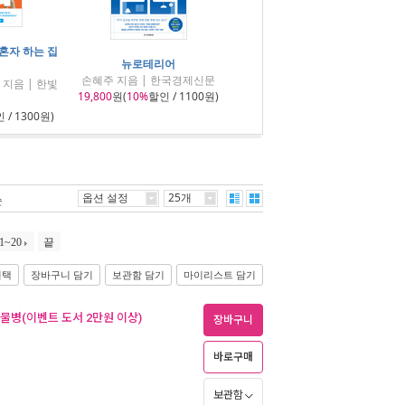
 혼자 하는 집
뉴로테리어
손혜주 지음 | 한국경제신문
지음 | 한빛
19,800
원(
10%
할인 / 1100원)
 / 1300원)
옵션 설정
25개
순
1~20
끝
선택
장바구니 담기
보관함 담기
마이리스트 담기
 물병(이벤트 도서 2만원 이상)
장바구니
바로구매
보관함