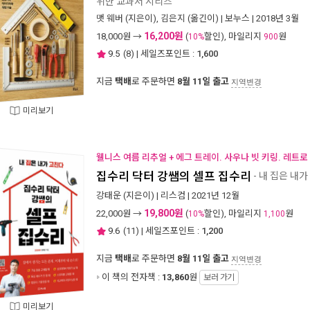
위한 교과서 시리즈
맷 웨버
(지은이),
김은지
(옮긴이) |
보누스
| 2018년 3월
16,200원
18,000
원 →
(
할인), 마일리지
원
10%
900
9.5
(
8
) | 세일즈포인트 :
1,600
지금
택배
로 주문하면
8월 11일 출고
지역변경
미리보기
웰니스 여름 리추얼 + 에그 트레이. 사우나 빗 키링. 레트로
집수리 닥터 강쌤의 셀프 집수리
- 내 집은 내
강태운
(지은이) |
리스컴
| 2021년 12월
19,800원
22,000
원 →
(
할인), 마일리지
원
10%
1,100
9.6
(
11
) | 세일즈포인트 :
1,200
지금
택배
로 주문하면
8월 11일 출고
지역변경
이 책의 전자책 :
13,860
원
보러 가기
미리보기