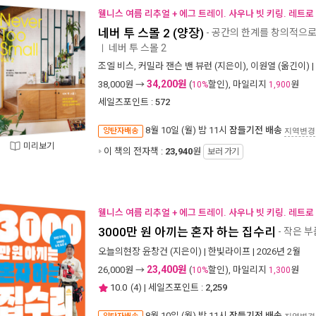
웰니스 여름 리추얼 + 에그 트레이. 사우나 빗 키링. 레트로
네버 투 스몰 2 (양장)
- 공간의 한계를 창의적으로
네버 투 스몰 2
ㅣ
조엘 비스
,
커밀라 잰슨 밴 뷰런
(지은이),
이원열
(옮긴이) |
34,200원
38,000
원 →
(
할인), 마일리지
원
10%
1,900
세일즈포인트 :
572
8월 10일 (월) 밤 11시
잠들기전 배송
양탄자배송
지역변경
미리보기
이 책의 전자책 :
23,940
원
보러 가기
웰니스 여름 리추얼 + 에그 트레이. 사우나 빗 키링. 레트로
3000만 원 아끼는 혼자 하는 집수리
- 작은 
오늘의현장 윤창건
(지은이) |
한빛라이프
| 2026년 2월
23,400원
26,000
원 →
(
할인), 마일리지
원
10%
1,300
10.0
(
4
) | 세일즈포인트 :
2,259
8월 10일 (월) 밤 11시
잠들기전 배송