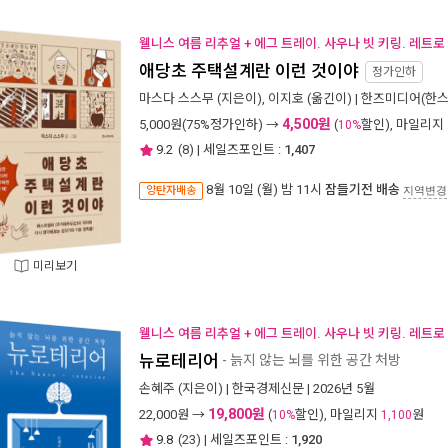
웰니스 여름 리추얼 + 에그 트레이. 사우나 빗 키링. 레트로
애당초 주택설계란 이런 것이야
정가인하
마스다 스스무
(지은이),
이지호
(옮긴이) |
한즈미디어(한스
4,500원
5,000
원(75%정가인하) →
(
할인), 마일리지
10%
9.2
(
8
) | 세일즈포인트 :
1,407
8월 10일 (월) 밤 11시
잠들기전 배송
양탄자배송
지역변경
미리보기
웰니스 여름 리추얼 + 에그 트레이. 사우나 빗 키링. 레트로
뉴로테리어
- 늙지 않는 뇌를 위한 공간 처방
손혜주
(지은이) |
한국경제신문
| 2026년 5월
19,800원
22,000
원 →
(
할인), 마일리지
원
10%
1,100
9.8
(
23
) | 세일즈포인트 :
1,920