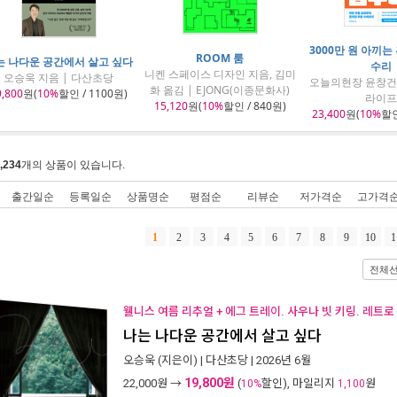
3000만 원 아끼는
ROOM 룸
는 나다운 공간에서 살고 싶다
수리
니켄 스페이스 디자인 지음, 김미
오승욱 지음 | 다산초당
오늘의현장 윤창건 
화 옮김 | EJONG(이종문화사)
9,800
원(
10%
할인 / 1100원)
라이프
15,120
원(
10%
할인 / 840원)
23,400
원(
10%
할인
,234
개의 상품이 있습니다.
출간일순
등록일순
상품명순
평점순
리뷰순
저가격순
고가격
1
2
3
4
5
6
7
8
9
10
1
전체
웰니스 여름 리추얼 + 에그 트레이. 사우나 빗 키링. 레트로
나는 나다운 공간에서 살고 싶다
오승욱
(지은이) |
다산초당
| 2026년 6월
19,800원
22,000
원 →
(
할인), 마일리지
원
10%
1,100