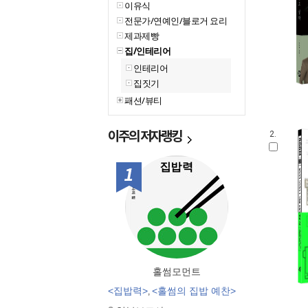
이유식
전문가/연예인/블로거 요리
제과제빵
집/인테리어
인테리어
집짓기
패션/뷰티
이주의
저자랭킹
2.
1위
홀썸모먼트
<집밥력>
<홀썸의 집밥 예찬>
,