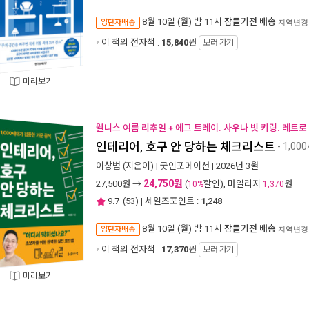
8월 10일 (월) 밤 11시
잠들기전 배송
양탄자배송
지역변경
이 책의 전자책 :
15,840
원
보러 가기
미리보기
웰니스 여름 리추얼 + 에그 트레이. 사우나 빗 키링. 레트로
인테리어, 호구 안 당하는 체크리스트
- 1,0
이상범
(지은이) |
굿인포메이션
| 2026년 3월
24,750원
27,500
원 →
(
할인), 마일리지
원
10%
1,370
9.7
(
53
) | 세일즈포인트 :
1,248
8월 10일 (월) 밤 11시
잠들기전 배송
양탄자배송
지역변경
이 책의 전자책 :
17,370
원
보러 가기
미리보기