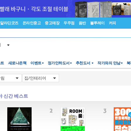
알라딘굿즈
온라인중고
중고매장
우주점
음반
블루레이
커피
서
스트
새로나온책
이벤트
정가인하도서
추천도서
작가와의 만남
북
야 신간 베스트