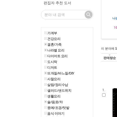
편집자 추천 도서
나
1
가계부
건강요리
결혼/가족
이 분야에
1
나라별 요리
다이어트 요리
판매량순
도시락
디저트
뜨개질/바느질/DIY
사찰요리
살림/정리수납
샐러드/샌드위치
1.
생활요리
술/음료/차
원예/조경/텃밭
음식 이야기