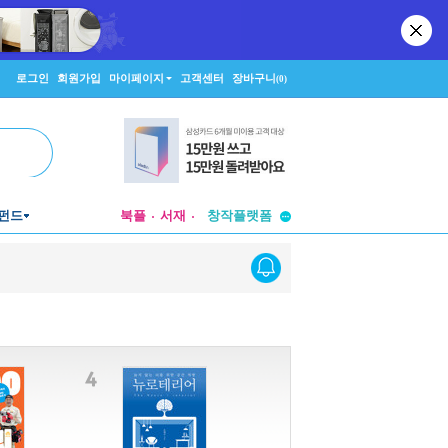
로그인
회원가입
마이페이지
고객센터
장바구니
(0)
투비컨티뉴드
펀드
북플
서재
창작플랫폼
투비컨티뉴드