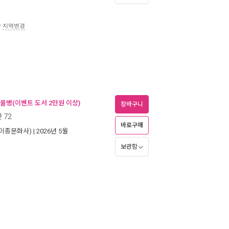
송
지역변경
 물병(이벤트 도서 2만원 이상)
장바구니
 72
바로구매
(이종문화사)
| 2026년 5월
보관함