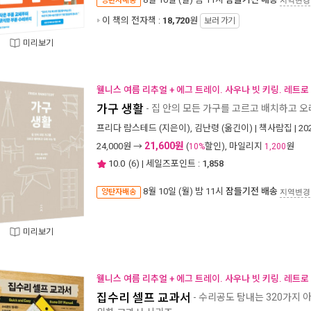
양탄자배송
지역변경
이 책의 전자책 :
18,720
원
보러 가기
미리보기
웰니스 여름 리추얼 + 에그 트레이. 사우나 빗 키링. 레트로
가구 생활
- 집 안의 모든 가구를 고르고 배치하고 오
프리다 람스테드
(지은이),
김난령
(옮긴이) |
책사람집
| 2
21,600원
24,000
원 →
(
할인), 마일리지
원
10%
1,200
10.0
(
6
) | 세일즈포인트 :
1,858
8월 10일 (월) 밤 11시
잠들기전 배송
양탄자배송
지역변경
미리보기
웰니스 여름 리추얼 + 에그 트레이. 사우나 빗 키링. 레트로
집수리 셀프 교과서
- 수리공도 탐내는 320가지 