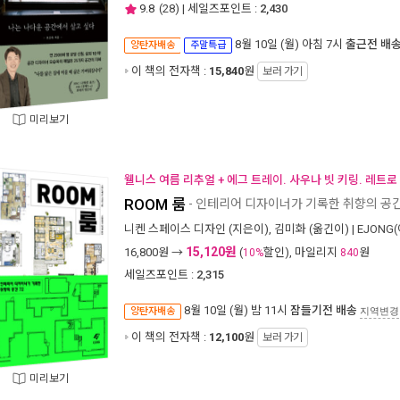
9.8
(
28
) | 세일즈포인트 :
2,430
8월 10일 (월) 아침 7시
출근전 배
양탄자배송
주말특급
이 책의 전자책 :
15,840
원
보러 가기
미리보기
웰니스 여름 리추얼 + 에그 트레이. 사우나 빗 키링. 레트로
ROOM 룸
- 인테리어 디자이너가 기록한 취향의 공간
니켄 스페이스 디자인
(지은이),
김미화
(옮긴이) |
EJONG
15,120원
16,800
원 →
(
할인), 마일리지
원
10%
840
세일즈포인트 :
2,315
8월 10일 (월) 밤 11시
잠들기전 배송
양탄자배송
지역변경
이 책의 전자책 :
12,100
원
보러 가기
미리보기