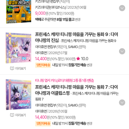
키즈아이콘 편집부
(지은이)
키즈아이콘(아이코닉스)
|
2023년 06월
9,000
원 (10% 할인 / 500원)
택배
로 주문하면
8월 11일 출고
변경
프린세스 캐치! 티니핑 마음을 가꾸는 동화 9 : 다이
아나핑의 진심
-
프린세스 캐치! 티니핑 마음을 가꾸는 동화 9
아이휴먼 편집부
(엮은이),
SAMG
(원작)
아이휴먼
|
2026년 07월
14,400
10.0
원 (10% 할인 / 800원)
내일 밤 11시
잠들기전 배송
양탄자배송
변경
미리보기
티니핑 엽서 카드(로미/아름핑 2종 중 1종 랜덤)
프린세스 캐치! 티니핑 마음을 가꾸는 동화 7 : 다이
아나핑과 이클립스핑
-
프린세스 캐치! 티니핑 마음을 가꾸는
동화 7
아이휴먼 편집부
(엮은이),
SAMG
(원작)
아이휴먼
|
2026년 05월
미리보기
14,400
원 (10% 할인 / 800원)
내일 밤 11시
잠들기전 배송
양탄자배송
변경