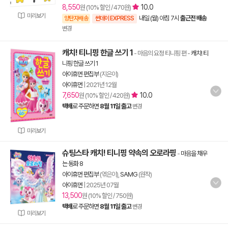
8,550
10.0
원 (10% 할인 / 470원)
미리보기
내일 (월) 아침 7시
출근전 배송
양탄자배송
썬데이 EXPRESS
변경
캐치! 티니핑 한글 쓰기 1
- 마음의 요정 티니핑 편
-
캐치! 티
니핑 한글 쓰기 1
아이휴먼 편집부
(지은이)
아이휴먼
|
2021년 12월
7,650
10.0
원 (10% 할인 / 420원)
택배
로 주문하면
8월 11일 출고
변경
미리보기
슈팅스타 캐치! 티니핑 약속의 오로라핑
-
마음을 채우
는 동화 8
아이휴먼 편집부
(엮은이),
SAMG
(원작)
아이휴먼
|
2025년 07월
13,500
원 (10% 할인 / 750원)
택배
로 주문하면
8월 11일 출고
변경
미리보기