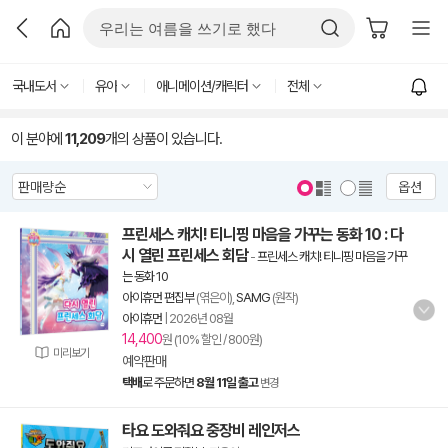
국내도서
유아
애니메이션/캐릭터
전체
이 분야에
11,209
개의 상품이 있습니다.
옵션
프린세스 캐치! 티니핑 마음을 가꾸는 동화 10 : 다
시 열린 프린세스 회담
-
프린세스 캐치! 티니핑 마음을 가꾸
는 동화 10
아이휴먼 편집부
(엮은이),
SAMG
(원작)
아이휴먼
|
2026년 08월
14,400
원 (10% 할인 / 800원)
미리보기
예약판매
택배
로 주문하면
8월 11일 출고
변경
타요 도와줘요 중장비 레인저스