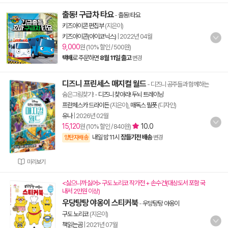
출동! 구급차 타요
-
출동! 타요
키즈아이콘 편집부
(지은이)
키즈아이콘(아이코닉스)
|
2022년 04월
9,000
원 (10% 할인 / 500원)
택배
로 주문하면
8월 11일 출고
변경
디즈니 프린세스 매지컬 월드
- 디즈니 공주들과 함께하는
숨은그림찾기!
-
디즈니 찾아라! 두뇌 트레이닝
프란체스카 드라이든
(지은이),
매독스 필폿
(디자인)
유나
|
2026년 02월
15,120
10.0
원 (10% 할인 / 840원)
내일 밤 11시
잠들기전 배송
양탄자배송
변경
미리보기
<싫으니까 싫어> 구도 노리코 작가전 + 손수건(대상도서 포함 국
내서 2만원 이상)
우당탕탕 야옹이 스티커북
-
우당탕탕 야옹이
구도 노리코
(지은이)
책읽는곰
|
2021년 07월