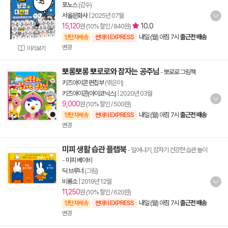
포노스
(감수)
서울문화사
|
2025년 07월
15,120
10.0
원 (10% 할인 / 840원)
내일 (월) 아침 7시
출근전 배송
양탄자배송
썬데이 EXPRESS
변경
미리보기
뽀롱뽀롱 뽀로로와 잠자는 공주님
-
뽀로로 그림책
키즈아이콘 편집부
(엮은이)
키즈아이콘(아이코닉스)
|
2020년 03월
9,000
원 (10% 할인 / 500원)
내일 (월) 아침 7시
출근전 배송
양탄자배송
썬데이 EXPRESS
변경
미피 생활 습관 플랩북
- 일어나기, 잠자기 건강한 습관 놀이
-
미피 베이비
딕 브루너
(그림)
비룡소
|
2019년 12월
11,250
원 (10% 할인 / 620원)
내일 (월) 아침 7시
출근전 배송
양탄자배송
썬데이 EXPRESS
변경