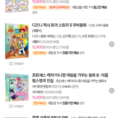
10,800
원 (10% 할인 / 600원)
내일 (월) 아침 7시
출근전 배송
양탄자배송
썬데이 EXPRESS
변경
디즈니 픽사 토이 스토리 5 무비동화
-
디즈니 무비 동화
(애플비)
디즈니 동화 아트팀
(그림),
은지명
(옮긴이),
수잔 프랜시스
(각색)
애플비
|
2026년 06월
12,600
원 (10% 할인 / 700원)
내일 밤 11시
잠들기전 배송
양탄자배송
변경
미리보기
프린세스 캐치! 티니핑 마음을 가꾸는 동화 8 : 이클
립스핑의 진실
-
프린세스 캐치! 티니핑 마음을 가꾸는 동화 8
아이휴먼 편집부
(엮은이),
SAMG
(원작)
아이휴먼
|
2026년 06월
14,400
원 (10% 할인 / 800원)
내일 밤 11시
잠들기전 배송
양탄자배송
변경
미리보기
쪽쪽 크롱의 엄지손가락