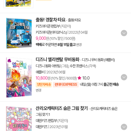
출동! 경찰차 타요
-
출동! 타요
키즈아이콘 편집부
(지은이)
키즈아이콘(아이코닉스)
|
2022년 04월
9,000
원 (10% 할인 / 500원)
택배
로 주문하면
8월 11일 출고
변경
디즈니 엘리멘탈 무비동화
-
디즈니 무비 동화 (애플비)
디즈니 동화 아트팀
(그림),
수잔 프랜시스
(각색)
애플비
|
2023년 06월
10,800
10.0
원 (10% 할인 / 600원)
내일 (월) 아침 7시
출근전 배송
양탄자배송
썬데이 EXPRESS
변경
산리오캐릭터즈 숨은 그림 찾기
-
산리오캐릭터즈 숨은
그림 찾기 1
대원키즈 편집부
(지은이)
대원키즈
|
2023년 01월