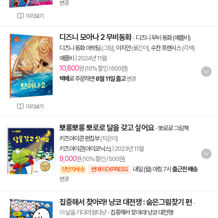
변경
미리보기
디즈니 모아나 2 무비동화
-
디즈니 무비 동화 (애플비)
디즈니 동화 아트팀
(그림),
이지안
(옮긴이),
수잔 프랜시스
(각색)
애플비
|
2024년 11월
10,800
원 (10% 할인 / 600원)
택배
로 주문하면
8월 11일 출고
변경
미리보기
뽀롱뽀롱 뽀로로 달을 갖고 싶어요
-
뽀로로 그림책
키즈아이콘 편집부
(지은이)
키즈아이콘(아이코닉스)
|
2023년 11월
9,000
원 (10% 할인 / 500원)
내일 (월) 아침 7시
출근전 배송
양탄자배송
썬데이 EXPRESS
변경
집중해서 찾아라! 냥코 대전쟁 : 숨은그림찾기 편
-
이 날을 기다려 왔다냥
-
집중해서 찾아라! 냥코 대전쟁