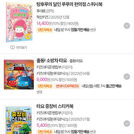
탕후루의 달인 루루의 편의점 스퀴시북
후야호
(원작)
학산키즈
|
2025년 12월
14,400
원 (10% 할인 / 800원)
내일 밤 11시
잠들기전 배송
양탄자배송
변경
미리보기
출동! 소방차 타요
-
출동! 타요
키즈아이콘 편집부
(지은이)
키즈아이콘(아이코닉스)
|
2022년 04월
9,000
원 (10% 할인 / 500원)
내일 (월) 아침 7시
출근전 배송
양탄자배송
썬데이 EXPRESS
변경
타요 중장비 스티커북
키즈아이콘 편집부
(지은이)
키즈아이콘(아이코닉스)
|
2025년 07월
5,400
원 (10% 할인 / 300원)
내일 밤 11시
잠들기전 배송
양탄자배송
변경