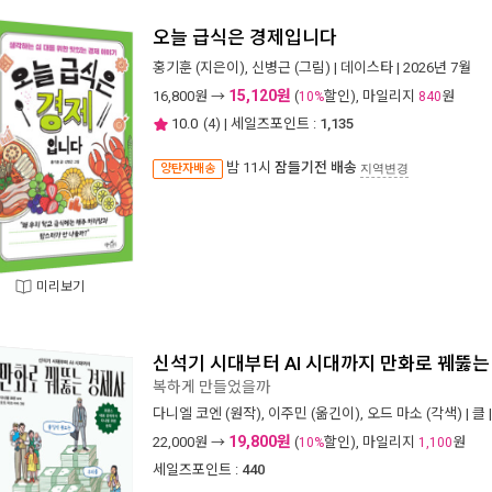
오늘 급식은 경제입니다
홍기훈
(지은이),
신병근
(그림) |
데이스타
| 2026년 7월
15,120원
16,800
원 →
(
할인), 마일리지
원
10%
840
10.0
(
4
) | 세일즈포인트 :
1,135
밤 11시
잠들기전 배송
양탄자배송
지역변경
미리보기
신석기 시대부터 AI 시대까지 만화로 꿰뚫는
복하게 만들었을까
다니엘 코엔
(원작),
이주민
(옮긴이),
오드 마소
(각색) |
클
19,800원
22,000
원 →
(
할인), 마일리지
원
10%
1,100
세일즈포인트 :
440