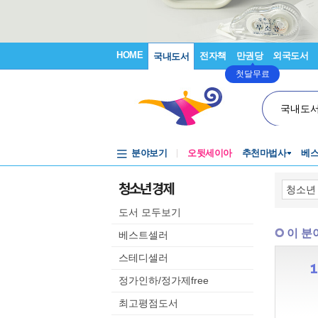
HOME
전자책
만권당
외국도서
국내도서
첫달무료
국내도
분야보기
오뒷세이아
추천마법사
베
청소년 경제
도서 모두보기
이 분
베스트셀러
스테디셀러
정가인하/정가제free
최고평점도서