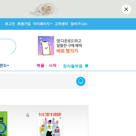
로그인
회원가입
마이페이지
고객센터
장바구니
(0)
투비컨티뉴드
펀드
북플
서재
창작플랫폼
투비컨티뉴드