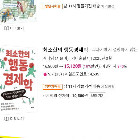
밤 11시
잠들기전 배송
양탄자배송
지역변경
미리보기
최소한의 행동경제학
- 교과서에서 설명하지 않는
김나영
(지은이) |
가나출판사
| 2025년 3월
15,120원
16,800
원 →
(
할인), 마일리지
원
10%
840
9.7
(
35
) | 세일즈포인트 :
4,535
밤 11시
잠들기전 배송
양탄자배송
지역변경
이 책의 전자책 :
10,580
원
보러 가기
미리보기