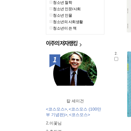
청소년 철학
청소년 인문/사회
청소년 인물
청소년의 사회생활
청소년이 쓴 책
이주의
저자랭킹
2.
1위
칼 세이건
<코스모스>
<코스모스 (100만
,
부 기념판)>
<코스모스>
,
2.
이꽃님