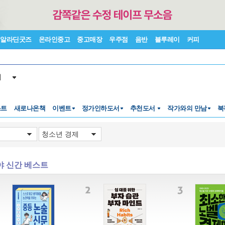
알라딘굿즈
온라인중고
중고매장
우주점
음반
블루레이
커피
서
스트
새로나온책
이벤트
정가인하도서
추천도서
작가와의 만남
북
야 신간 베스트