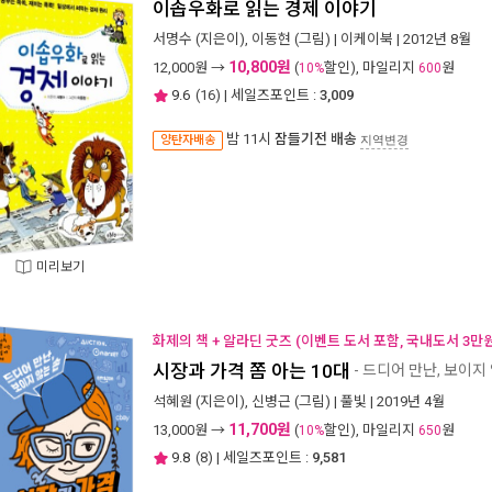
이솝우화로 읽는 경제 이야기
서명수
(지은이),
이동현
(그림) |
이케이북
| 2012년 8월
10,800원
12,000
원 →
(
할인), 마일리지
원
10%
600
9.6
(
16
) | 세일즈포인트 :
3,009
밤 11시
잠들기전 배송
양탄자배송
지역변경
미리보기
화제의 책 + 알라딘 굿즈 (이벤트 도서 포함, 국내도서 3만원
시장과 가격 쫌 아는 10대
- 드디어 만난, 보이지
석혜원
(지은이),
신병근
(그림) |
풀빛
| 2019년 4월
11,700원
13,000
원 →
(
할인), 마일리지
원
10%
650
9.8
(
8
) | 세일즈포인트 :
9,581