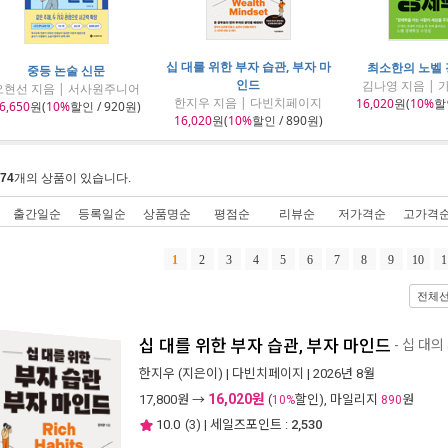
십 대를 위한 부자 습관, 부자 마
최소한의 노벨
중등 논술 신문
인드
김나영 지음 |
오현선 지음 | 서사원주니어
한지우 지음 | 다빈치페이지
16,020
원(
10%
할인
6,650
원(
10%
할인 / 920원)
16,020
원(
10%
할인 / 890원)
74
개의 상품이 있습니다.
출간일순
등록일순
상품명순
평점순
리뷰순
저가격순
고가격
1
2
3
4
5
6
7
8
9
10
1
전체
십 대를 위한 부자 습관, 부자 마인드
- 십 대
한지우
(지은이) |
다빈치페이지
| 2026년 8월
16,020원
17,800
원 →
(
할인), 마일리지
원
10%
890
10.0
(
3
) | 세일즈포인트 :
2,530