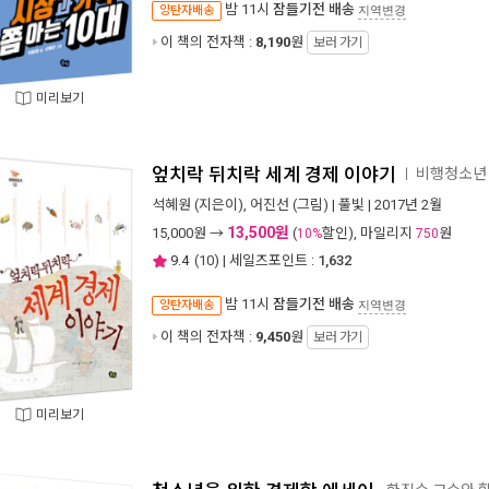
밤 11시
잠들기전 배송
양탄자배송
지역변경
이 책의 전자책 :
8,190
원
보러 가기
미리보기
엎치락 뒤치락 세계 경제 이야기
비행청소년 
ㅣ
석혜원
(지은이),
어진선
(그림) |
풀빛
| 2017년 2월
13,500원
15,000
원 →
(
할인), 마일리지
원
10%
750
9.4
(
10
) | 세일즈포인트 :
1,632
밤 11시
잠들기전 배송
양탄자배송
지역변경
이 책의 전자책 :
9,450
원
보러 가기
미리보기