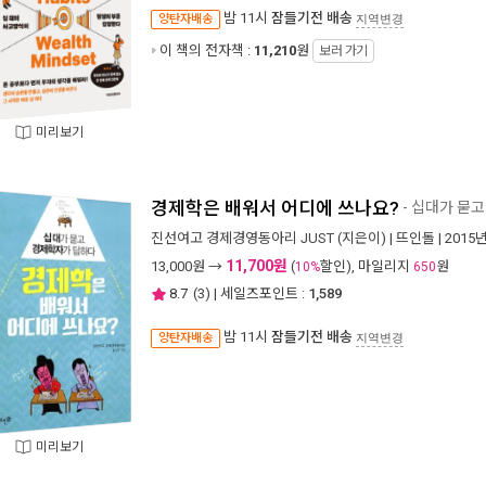
밤 11시
잠들기전 배송
양탄자배송
지역변경
이 책의 전자책 :
11,210
원
보러 가기
미리보기
경제학은 배워서 어디에 쓰나요?
- 십대가 묻
진선여고 경제경영동아리 JUST
(지은이) |
뜨인돌
| 2015
11,700원
13,000
원 →
(
할인), 마일리지
원
10%
650
8.7
(
3
) | 세일즈포인트 :
1,589
밤 11시
잠들기전 배송
양탄자배송
지역변경
미리보기