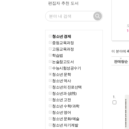
편집자 추천 도서
1
청소년 경제
중등교육과정
고등교육과정
이 분야에
4
학습법
논술참고도서
판매량순
수능시험성공수기
청소년 문학
청소년 역사
청소년의 진로선택
청소년과 성(性)
1.
청소년 고전
청소년 수학/과학
청소년 영어
청소년 문화/예술
청소년 자기계발