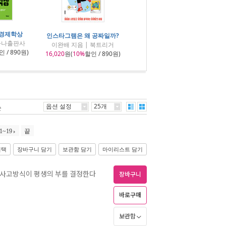
 경제학상
인스타그램은 왜 공짜일까?
 가나출판사
이완배 지음 | 북트리거
 / 890원)
16,020
원(
10%
할인 / 890원)
옵션 설정
25개
순
1~19
끝
선택
장바구니 담기
보관함 담기
마이리스트 담기
의 사고방식이 평생의 부를 결정한다
장바구니
바로구매
보관함