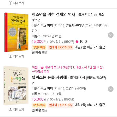
미리보기
청소년을 위한 경제의 역사
-
즐거운 지식 (비룡소
청소년)
니콜라우스 피퍼
(지은이),
알요샤 블라우
(그림),
유혜자
(옮
긴이)
비룡소
|
2024년 01월
15,300
10.0
원 (10% 할인 / 850원)
내일 (월) 아침 7시
출근
양탄자배송
썬데이 EXPRESS
전 배송
변경
미리보기
아름다운 패브릭 포스터 3종(택 1, 대상도서 1만 원 이상)
+적립금 추첨
펠릭스는 돈을 사랑해
-
즐거운 지식 (비룡소 청소년)
2
니콜라우스 피퍼
(지은이),
고영아
(옮긴이)
비룡소
|
2023년 11월
15,300
원 (10% 할인 / 850원)
내일 (월) 아침 7시
출근
양탄자배송
썬데이 EXPRESS
미리보기
전 배송
변경