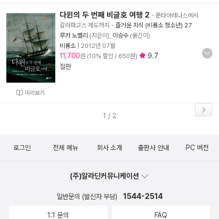
다윈의 두 번째 비글호 여행 2
- 푼타아레나스에서
갈라파고스 제도까지
-
즐거운 지식 (비룡소 청소년) 27
루카 노벨리
(지은이),
이승수
(옮긴이)
비룡소
|
2012년 07월
11,700
9.7
원 (10% 할인 / 650원)
절판
미리보기
1 / 2
로그인
전체 메뉴
회사 소개
출판사 안내
PC 버전
(주)알라딘커뮤니케이션
1544-2514
일반문의 (발신자 부담)
1:1 문의
FAQ