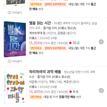
내일 (월) 아침 7시
출근
양탄자배송
썬데이 EXPRESS
전 배송
변경
미리보기
별을 읽는 시간
- 위대한 과학자 10인이 들려주는 일곱
가지 우주
-
즐거운 지식 (비룡소 청소년)
게르트루데 킬
(지은이),
김완균
(옮긴이)
비룡소
|
2024년 04월
15,300
10.0
원 (10% 할인 / 850원)
내일 (월) 아침 7시
출근
양탄자배송
썬데이 EXPRESS
전 배송
변경
미리보기
하리하라의 과학 배틀
- 청소년을 위한 11가지 과학
토론
-
즐거운 지식 (비룡소 청소년)
이은희
(지은이),
구희
(그림),
서강선
(정리)
비룡소
|
2024년 04월
14,400
9.6
원 (10% 할인 / 800원)
내일 밤 11시
잠들기전 배송
양탄자배송
변경