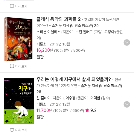
미리보기
클래식 음악의 괴짜들 2
- 헨델의 가발이 들썩거린
이유는?
-
즐거운 지식 (비룡소 청소년) 29
스티븐 이설리스
(지은이),
수전 헬러드
(그림),
고정아
(옮긴
이)
비룡소
|
2013년 10월
16,200
원 (10% 할인 / 900원)
절판
미리보기
우리는 어떻게 지구에서 살게 되었을까?
- 인류
가 탄생하게 된 12가지 우연
-
즐거운 지식 (비룡소 청소년)
28
신 줌페이
(지은이),
이수경
(옮긴이),
이덕환
(감수)
비룡소
|
2012년 12월
11,700
9.2
원 (10% 할인 / 650원)
절판
미리보기