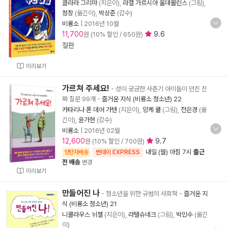
클라라 그리마
(지은이),
라켈 가르시아 울데몰린스
(그림),
정창
(옮긴이),
박상준
(감수)
비룡소
|
2016년 10월
11,700
9.6
원 (10% 할인 / 650원)
절판
미리보기
가르쳐 주세요!
- 성이 궁금한 사춘기 아이들이 던진 진
짜 질문 99개
-
즐거운 지식 (비룡소 청소년) 22
카타리나 폰 데어 가텐
(지은이),
앙케 쿨
(그림),
전은경
(옮
긴이),
윤가현
(감수)
비룡소
|
2016년 02월
12,600
9.7
원 (10% 할인 / 700원)
내일 (월) 아침 7시
출근
양탄자배송
썬데이 EXPRESS
전 배송
변경
미리보기
만들어진 나
- 청소년을 위한 규범의 사회학
-
즐거운 지
식 (비룡소 청소년) 21
니콜라우스 뉘첼
(지은이),
라텔슈네크
(그림),
박민수
(옮긴
이)