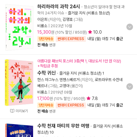
하리하라의 과학 24시
- 청소년이 알아야 할 현대 과
학의 24가지 이슈
-
즐거운 지식 (비룡소 청소년)
이은희
(지은이),
김명호
(그림)
비룡소
|
2023년 10월
15,300
10.0
원 (10% 할인 / 850원)
내일 (월) 아침 7시
출근
양탄자배송
썬데이 EXPRESS
전 배송
변경
아름다운 패브릭 포스터 3종(택 1, 대상도서 1만 원 이상)
+적립금 추첨
수학 귀신
-
즐거운 지식 (비룡소 청소년) 1
한스 마그누스 엔첸스베르거
(지은이),
로트라우트 수잔네
베르너
(그림),
고영아
(옮긴이)
비룡소
|
2019년 08월
17,100
7.8
원 (10% 할인 / 950원)
내일 (월) 아침 7시
출근
양탄자배송
썬데이 EXPRESS
미리보기
전 배송
변경
수학 천재 마티의 무한 여행
-
즐거운 지식 (비룡소
청소년) 10