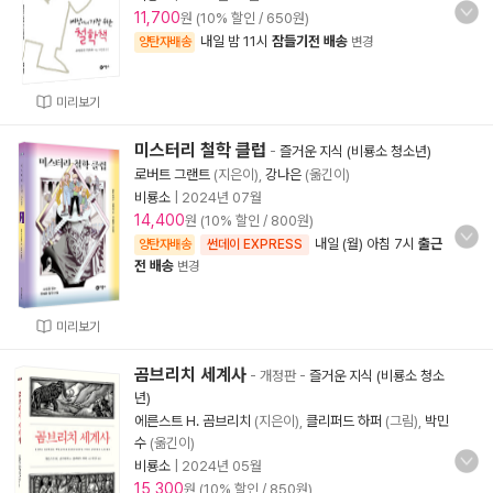
11,700
원 (10% 할인 / 650원)
내일 밤 11시
잠들기전 배송
양탄자배송
변경
미리보기
미스터리 철학 클럽
-
즐거운 지식 (비룡소 청소년)
로버트 그랜트
(지은이),
강나은
(옮긴이)
비룡소
|
2024년 07월
14,400
원 (10% 할인 / 800원)
내일 (월) 아침 7시
출근
양탄자배송
썬데이 EXPRESS
전 배송
변경
미리보기
곰브리치 세계사
- 개정판
-
즐거운 지식 (비룡소 청소
년)
에른스트 H. 곰브리치
(지은이),
클리퍼드 하퍼
(그림),
박민
수
(옮긴이)
비룡소
|
2024년 05월
15,300
원 (10% 할인 / 850원)