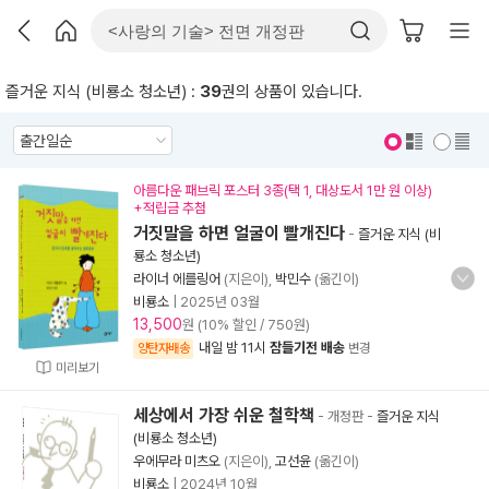
즐거운 지식 (비룡소 청소년) :
39
권의 상품이 있습니다.
표지 보기
표지 안보기
아름다운 패브릭 포스터 3종(택 1, 대상도서 1만 원 이상)
+적립금 추첨
거짓말을 하면 얼굴이 빨개진다
-
즐거운 지식 (비
룡소 청소년)
라이너 에를링어
(지은이),
박민수
(옮긴이)
비룡소
|
2025년 03월
13,500
원 (10% 할인 / 750원)
내일 밤 11시
잠들기전 배송
양탄자배송
변경
미리보기
세상에서 가장 쉬운 철학책
- 개정판
-
즐거운 지식
(비룡소 청소년)
우에무라 미츠오
(지은이),
고선윤
(옮긴이)
비룡소
|
2024년 10월