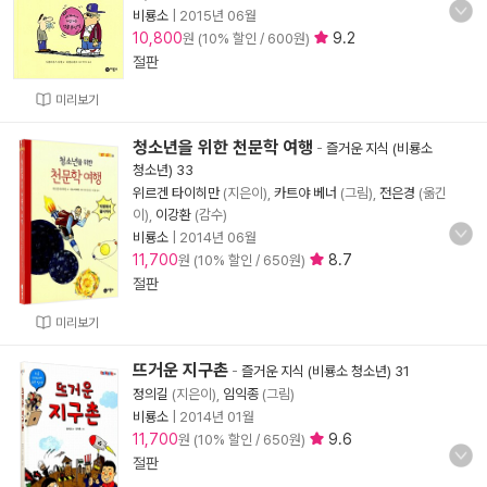
비룡소
|
2015년 06월
10,800
9.2
원 (10% 할인 / 600원)
절판
미리보기
청소년을 위한 천문학 여행
-
즐거운 지식 (비룡소
청소년) 33
위르겐 타이히만
(지은이),
카트야 베너
(그림),
전은경
(옮긴
이),
이강환
(감수)
비룡소
|
2014년 06월
11,700
8.7
원 (10% 할인 / 650원)
절판
미리보기
뜨거운 지구촌
-
즐거운 지식 (비룡소 청소년) 31
정의길
(지은이),
임익종
(그림)
비룡소
|
2014년 01월
11,700
9.6
원 (10% 할인 / 650원)
절판