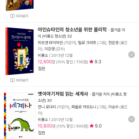
미리보기
아인슈타인의 청소년을 위한 물리학
-
즐거운 지
식 (비룡소 청소년) 32
위르겐 타이히만
(지은이),
틸로 크라프
(그림),
전은경
(옮긴
이),
이강영
(감수)
비룡소
|
2013년 12월
12,600
9.3
원 (10% 할인 / 700원)
절판
미리보기
옛이야기처럼 읽는 세계사
-
즐거운 지식 (비룡소 청
소년) 30
잔니 로다리
(지은이),
파올로 카르도니
(그림),
이승수
(옮긴
이)
비룡소
|
2013년 12월
10,800
9.0
원 (10% 할인 / 600원)
절판