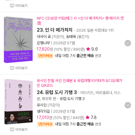
미리보기
NFC CD모양 키링(태그 시 <인 더 메가처치> 팬 페이지 연
결)
23. 인 더 메가처치
- 2026 일본 서점대상 1위
아사이 료
(지은이),
송태욱
(옮긴이)
은행나무
|
2026년 07월
17,820
9.6
원 (10% 할인 / 990원)
내일 아침 7시
출근전 배송
양탄자배송
변경
미리보기
유시민 친필 사인 인쇄본 & 유럽여행 티키타카 오디오매거
진 QR코드
24. 유럽 도시 기행 3
- 마드리드, 바르셀로나, 리스
본, 뽀르투 편
-
유럽 도시 기행 3
유시민
(지은이)
생각의길
|
2026년 07월
17,010
7.8
원 (10% 할인 / 940원)
내일 아침 7시
출근전 배송
양탄자배송
변경
미리보기