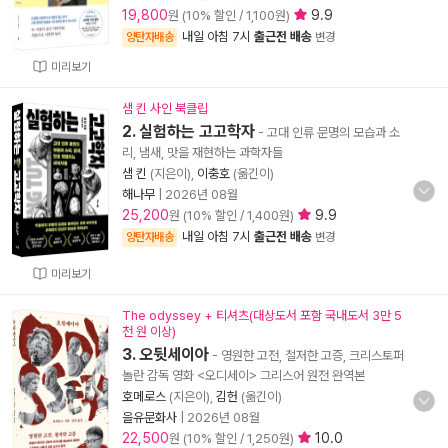
19,800
9.9
원 (10% 할인 / 1,100원)
내일 아침 7시
출근전 배송
양탄자배송
변경
미리보기
샘 킨 사인 북클립
2. 실험하는 고고학자
- 고대 인류 문명의 모습과 소
리, 냄새, 맛을 재현하는 과학자들
샘 킨
(지은이),
이충호
(옮긴이)
해나무
|
2026년 08월
25,200
9.9
원 (10% 할인 / 1,400원)
내일 아침 7시
출근전 배송
양탄자배송
변경
미리보기
The odyssey + 티셔츠(대상도서 포함 국내도서 3만 5
천 원 이상)
3. 오뒷세이아
- 영원한 고전, 철저한 고증, 크리스토퍼
놀란 감독 영화 <오디세이> 그리스어 원전 완역본
호메로스
(지은이),
김헌
(옮긴이)
을유문화사
|
2026년 08월
22,500
10.0
원 (10% 할인 / 1,250원)