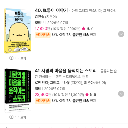
40. 뾰롱이 이야기
- 아직 그리고 있습니다, 그 병아리
김진솔
(지은이)
모티브
|
2026년 07월
17,820
9.7
원 (10% 할인 / 990원)
내일 아침 7시
출근전 배송
양탄자배송
변경
미리보기
41. 사람의 마음을 움직이는 스토리
- 공유되는 순
간 완성되는 브랜드 스토리텔링의 원칙
로빈 랜다
,
그레그 브라운
(지은이),
최은아
(옮긴이)
알레
|
2026년 07월
23,400
9.6
원 (10% 할인 / 1,300원)
내일 아침 7시
출근전 배송
양탄자배송
변경
미리보기