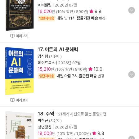
에버필링
|
2026년 07월
16,020
9.8
원 (10% 할인 / 890원)
내일 밤 11시
잠들기전 배송
양탄자배송
변경
미리보기
17. 어른의 AI 문해력
김진형
(지은이)
메이트북스
|
2026년 07월
15,210
10.0
원 (10% 할인 / 840원)
내일 아침 7시
출근전 배송
양탄자배송
변경
미리보기
18. 주역
- 21세기 시선으로 읽는 동양고전
박찬근
(지은이)
청년정신
|
2026년 07월
18,000
9.8
원 (10% 할인 / 1,000원)