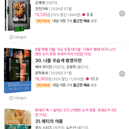
김혜영
(지은이)
안전가옥
|
2026년 07월
15,120
9.8
원 (10% 할인 / 840원)
내일 아침 7시
출근전 배송
양탄자배송
변경
미리보기
8월 특별 선물. 각도 조절 테이블 · 이동식 빨래 바구니 (이
벤트 도서 포함 국내서·외서 5만원 이상)
30. 나를 우습게 봤겠지만
베라 쿠리안
(지은이),
강동혁
(옮긴이)
문학동네
|
2026년 07월
18,900
10.0
원 (10% 할인 / 1,050원)
내일 아침 7시
출근전 배송
양탄자배송
변경
미리보기
화제의 책 + 알라딘 굿즈 (이벤트 도서 포함, 국내도서 3만
원 이상)
31. 에티의 여름
루시 스티즈
(지은이),
노진선
(옮긴이)