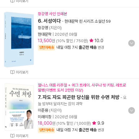
미리보기
장강명 사인 인쇄본
6. 서성이다
-
현대문학 핀 시리즈 소설선 59
장강명
(지은이)
현대문학
|
2026년 08월
13,500
10.0
원 (10% 할인 / 750원)
내일 아침 7시
출근전 배송
양탄자배송
변경
미리보기
웰니스 여름 리추얼 + 에그 트레이. 사우나 빗 키링. 레트로
물병(이벤트 도서 2만원 이상)
7. 자도 자도 피곤한 당신을 위한 수면 처방
- 오
늘 밤부터 달라지는 잠의 과학
이준용
(지은이)
미래의창
|
2026년 08월
18,000
9.9
원 (10% 할인 / 1,000원)
내일 아침 7시
출근전 배송
양탄자배송
변경
미리보기