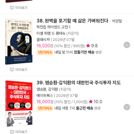
미리보기
38. 완벽을 포기할 때 삶은 가벼워진다
-
서양철
학전집 하이엔드 고전 1
미셸 에켐 드 몽테뉴
(지은이)
클래시카
|
2026년 07월
16,020
9.8
원 (10% 할인 / 890원)
내일 밤 11시
잠들기전 배송
양탄자배송
변경
미리보기
39. 염승환·김익환의 대한민국 주식투자 지도
염승환
,
김익환
(지은이)
메이트북스
|
2026년 07월
18,000
10.0
원 (10% 할인 / 1,000원)
내일 아침 7시
출근전 배송
양탄자배송
변경
미리보기