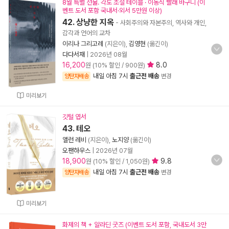
8월 특별 선물. 각도 조절 테이블 · 이동식 빨래 바구니 (이
벤트 도서 포함 국내서·외서 5만원 이상)
42. 상냥한 지옥
- 사회주의와 자본주의, 역사와 개인,
감각과 언어의 교차
이리나 그리고레
(지은이),
김영현
(옮긴이)
다다서재
|
2026년 08월
16,200
8.0
원 (10% 할인 / 900원)
내일 아침 7시
출근전 배송
양탄자배송
변경
미리보기
깃털 엽서
43. 테오
앨런 레비
(지은이),
노지양
(옮긴이)
오팬하우스
|
2026년 07월
18,900
9.8
원 (10% 할인 / 1,050원)
내일 아침 7시
출근전 배송
양탄자배송
변경
미리보기
화제의 책 + 알라딘 굿즈 (이벤트 도서 포함, 국내도서 3만