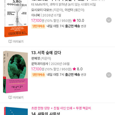
터 NMN까지, 과학이 밝혀낸 늙지 않는 시대의 비밀
요시모리 다모쓰
(지은이),
이선이
(옮긴이)
이너북
|
2026년 07월
17,100
10.0
원 (10% 할인 / 950원)
내일 아침 7시
출근전 배송
양탄자배송
변경
미리보기
13. 서쪽 숲에 갔다
편혜영
(지은이)
문학과지성사
|
2026년 08월
17,100
8.0
원 (10% 할인 / 950원)
내일 아침 7시
출근전 배송
양탄자배송
변경
미리보기
초판 한정 양장 + 친필 사인 인쇄 + 투명 책갈피
14. 새들의 사회성