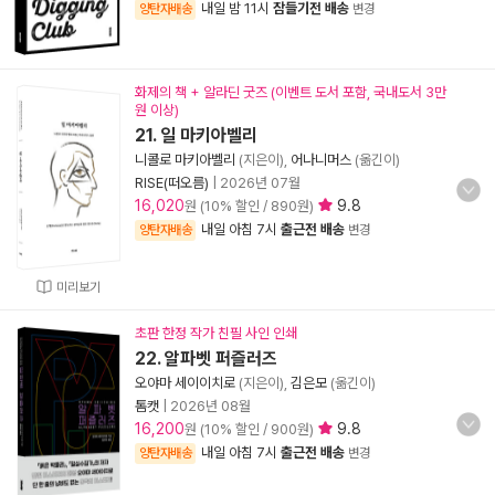
내일 밤 11시
잠들기전 배송
양탄자배송
변경
화제의 책 + 알라딘 굿즈 (이벤트 도서 포함, 국내도서 3만
원 이상)
21. 일 마키아벨리
니콜로 마키아벨리
(지은이),
어나니머스
(옮긴이)
RISE(떠오름)
|
2026년 07월
16,020
9.8
원 (10% 할인 / 890원)
내일 아침 7시
출근전 배송
양탄자배송
변경
미리보기
초판 한정 작가 친필 사인 인쇄
22. 알파벳 퍼즐러즈
오야마 세이이치로
(지은이),
김은모
(옮긴이)
톰캣
|
2026년 08월
16,200
9.8
원 (10% 할인 / 900원)
내일 아침 7시
출근전 배송
양탄자배송
변경