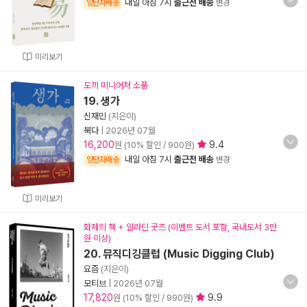
내일 아침 7시
출근전 배송
양탄자배송
변경
미리보기
도끼 미니어처 소품
19. 생가
신재민
(지은이)
북다
|
2026년 07월
16,200
9.4
원 (10% 할인 / 900원)
내일 아침 7시
출근전 배송
양탄자배송
변경
미리보기
화제의 책 + 알라딘 굿즈 (이벤트 도서 포함, 국내도서 3만
원 이상)
20. 뮤직디깅클럽 (Music Digging Club)
요즘
(지은이)
모티브
|
2026년 07월
17,820
9.9
원 (10% 할인 / 990원)