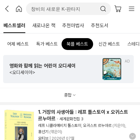
베스트셀러
새로나온 책
추천마법사
추천도서
어제 베스트
특가 베스트
북플 베스트
신간 베스트
스테디
AD
영화와 함께 읽는 어린이 오디세이
<오디세이아>
종합
1. 거장의 사생아들 : 레프 톨스토이 x 오귀스트
르누아르
-
세계문화전집 3
레프 니콜라예비치 톨스토이
,
오귀스트 르누아르
(지은이),
홍선기
(엮은이)
모티브
|
2026년 07월