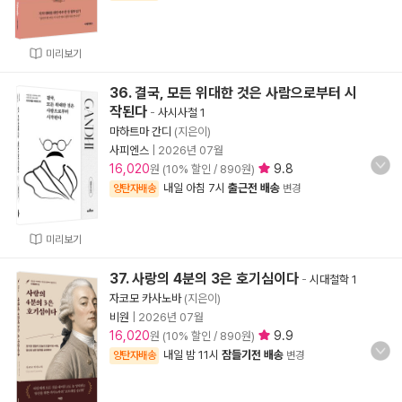
미리보기
36. 결국, 모든 위대한 것은 사람으로부터 시
작된다
-
사시사철 1
마하트마 간디
(지은이)
사피엔스
|
2026년 07월
16,020
9.8
원 (10% 할인 / 890원)
내일 아침 7시
출근전 배송
양탄자배송
변경
미리보기
37. 사랑의 4분의 3은 호기심이다
-
시대철학 1
자코모 카사노바
(지은이)
비원
|
2026년 07월
16,020
9.9
원 (10% 할인 / 890원)
내일 밤 11시
잠들기전 배송
양탄자배송
변경