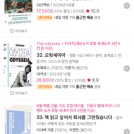
다산책방
|
2026년 08월
17,550
10.0
원 (10% 할인 / 970원)
내일 아침 7시
출근전 배송
양탄자배송
변경
미리보기
The odyssey + 티셔츠(대상도서 포함 국내도서 3만 5
천 원 이상)
32. 오뒷세이아
- 영화 <오디세이> 원작, 호메로스 전
문가의 그리스어 원전 완역본
호메로스
(지은이),
이준석
(옮긴이)
아카넷
|
2023년 10월
28,800
9.9
원 (10% 할인 / 320원)
내일 아침 7시
출근전 배송
양탄자배송
변경
미리보기
8월 특별 선물. 각도 조절 테이블 · 이동식 빨래 바구니 (이
벤트 도서 포함 국내서·외서 5만원 이상)
33. 책 읽고 싶어서 회사를 그만뒀습니다
- 일의
시대는 어떻게 읽는 사람을 집어삼켰는가
미야케 가호
(지은이),
서영찬
(옮긴이)