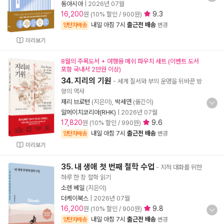
동아시아
|
2026년 07월
16,200
9.3
원 (10% 할인 / 900원)
내일 아침 7시
출근전 배송
양탄자배송
변경
미리보기
8월의 주목도서 + 여행용 메쉬 파우치 세트 (이벤트 도서
포함 국내서 2만원 이상)
34. 지리의 기원
- 세계 질서와 부의 운명을 뒤바꾼 방
향의 역사
제리 브로턴
(지은이),
박세연
(옮긴이)
알에이치코리아(RHK)
|
2026년 07월
17,820
9.6
원 (10% 할인 / 990원)
내일 아침 7시
출근전 배송
양탄자배송
변경
미리보기
35. 내 생애 첫 번째 철학 수업
- 지적 대화를 위한
하루 한 장 철학 읽기
소렌 베일
(지은이)
더케이북스
|
2026년 07월
16,200
9.8
원 (10% 할인 / 900원)
내일 아침 7시
출근전 배송
양탄자배송
변경