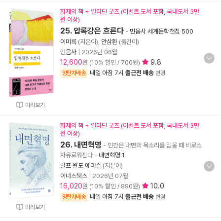
화제의 책 + 알라딘 굿즈 (이벤트 도서 포함, 국내도서 3만
원 이상)
25. 압록강은 흐른다
-
민음사 세계문학전집 500
이미륵
(지은이),
안삼환
(옮긴이)
민음사
|
2026년 06월
12,600
9.8
원 (10% 할인 / 700원)
내일 아침 7시
출근전 배송
양탄자배송
변경
미리보기
화제의 책 + 알라딘 굿즈 (이벤트 도서 포함, 국내도서 3만
원 이상)
26. 내면혁명
- 인간은 내면의 목소리를 믿을 때 비로소
자유로워진다
-
내면혁명 1
랄프 왈도 에머슨
(지은이)
이너스북스
|
2026년 07월
16,020
10.0
원 (10% 할인 / 890원)
내일 아침 7시
출근전 배송
양탄자배송
변경
미리보기