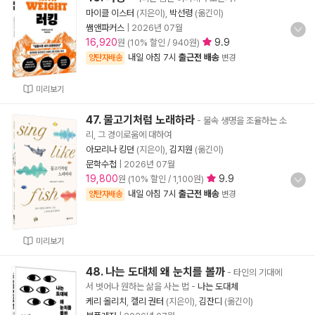
마이클 이스터
(지은이),
박선령
(옮긴이)
쌤앤파커스
|
2026년 07월
16,920
9.9
원 (10% 할인 / 940원)
내일 아침 7시
출근전 배송
양탄자배송
변경
미리보기
47. 물고기처럼 노래하라
- 물속 생명을 조율하는 소
리, 그 경이로움에 대하여
아모리나 킹던
(지은이),
김지원
(옮긴이)
문학수첩
|
2026년 07월
19,800
9.9
원 (10% 할인 / 1,100원)
내일 아침 7시
출근전 배송
양탄자배송
변경
미리보기
48. 나는 도대체 왜 눈치를 볼까
- 타인의 기대에
서 벗어나 원하는 삶을 사는 법
-
나는 도대체
케리 올리치
,
켈리 권터
(지은이),
김잔디
(옮긴이)