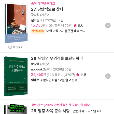
종이 마그넷 북마크
27. 낭만적으로 산다
강화길
(지은이)
문학동네
|
2026년 07월
15,750
9.0
원 (10% 할인 / 870원)
내일 아침 7시
출근전 배송
양탄자배송
변경
미리보기
28. 당신의 무의식을 브랜딩하라
박창욱
(지은이)
nobook(노북)
|
2026년 03월
24,750
9.9
원 (10% 할인 / 1,370원)
택배
로 주문하면
8월 12일 출고
변경
깃펜 세트 (2026 안전가옥 신간 포함 3권 이상)
29. 빵충 사육 준수 사항
-
안전가옥 오리지널 48