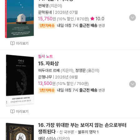
편혜영
(지은이)
문학동네
|
2026년 07월
15,750
10.0
원 (10% 할인 / 870원)
내일 아침 7시
출근전 배송
양탄자배송
변경
미리보기
필사 노트
15. 자화상
에두아르 르베
(지은이),
정영문
(옮긴이)
은행나무
|
2026년 08월
13,500
원 (10% 할인 / 750원)
내일 아침 7시
출근전 배송
양탄자배송
변경
미리보기
16. 가장 위대한 부는 보이지 않는 손으로부터
쟁취된다
- 신 국부론
-
불후의 명작 1
애덤 스미스
(지은이)