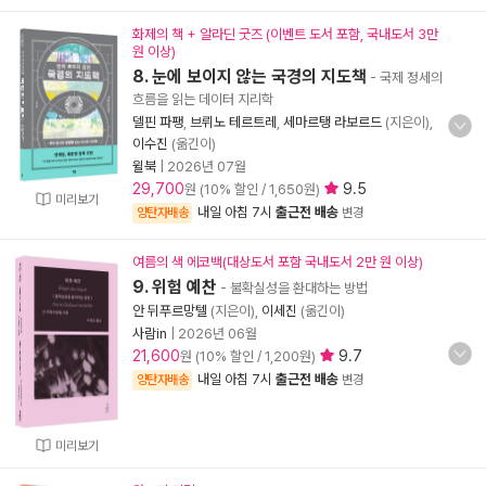
화제의 책 + 알라딘 굿즈 (이벤트 도서 포함, 국내도서 3만
원 이상)
8. 눈에 보이지 않는 국경의 지도책
- 국제 정세의
흐름을 읽는 데이터 지리학
델핀 파팽
,
브뤼노 테르트레
,
세마르탱 라보르드
(지은이),
이수진
(옮긴이)
윌북
|
2026년 07월
29,700
9.5
원 (10% 할인 / 1,650원)
미리보기
내일 아침 7시
출근전 배송
양탄자배송
변경
여름의 색 에코백(대상도서 포함 국내도서 2만 원 이상)
9. 위험 예찬
- 불확실성을 환대하는 방법
안 뒤푸르망텔
(지은이),
이세진
(옮긴이)
사람in
|
2026년 06월
21,600
9.7
원 (10% 할인 / 1,200원)
내일 아침 7시
출근전 배송
양탄자배송
변경
미리보기