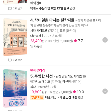
예약판매
택배
로 주문하면
8월 12일 출고
변경
미리보기
4. 칵테일을 마시는 철학자들
- 삶의 자유를 포기하
지 않았던 실존주의자들의 살아 있는 철학 이야기
세라 베이크웰
(지은이),
조영
(옮긴이)
다산초당
|
2026년 07월
23,400
7.7
원 (10% 할인 / 1,300원)
일시품절
미리보기
변색 유리컵
5. 투명한 나선
-
탐정 갈릴레오 시리즈 10
히가시노 게이고
(지은이),
김선영
(옮긴이)
북다
|
2026년 07월
19,800
10.0
원 (10% 할인 / 1,100원)
내일 아침 7시
출근전 배송
양탄자배송
변경