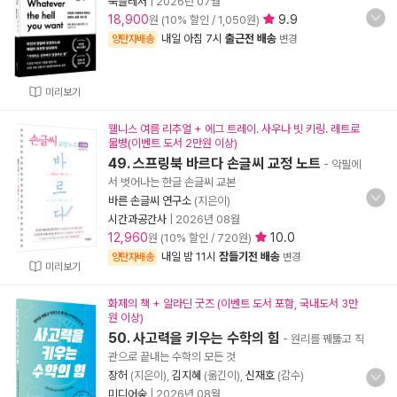
북플레저
|
2026년 07월
18,900
9.9
원 (10% 할인 / 1,050원)
내일 아침 7시
출근전 배송
양탄자배송
변경
미리보기
웰니스 여름 리추얼 + 에그 트레이. 사우나 빗 키링. 레트로
물병(이벤트 도서 2만원 이상)
49. 스프링북 바르다 손글씨 교정 노트
- 악필에
서 벗어나는 한글 손글씨 교본
바른 손글씨 연구소
(지은이)
시간과공간사
|
2026년 08월
12,960
10.0
원 (10% 할인 / 720원)
내일 밤 11시
잠들기전 배송
양탄자배송
변경
미리보기
화제의 책 + 알라딘 굿즈 (이벤트 도서 포함, 국내도서 3만
원 이상)
50. 사고력을 키우는 수학의 힘
- 원리를 꿰뚫고 직
관으로 끝내는 수학의 모든 것
장허
(지은이),
김지혜
(옮긴이),
신재호
(감수)
미디어숲
|
2026년 08월