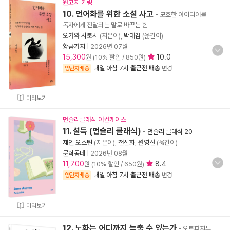
원고지 키링
10. 언어화를 위한 소설 사고
- 모호한 아이디어를
독자에게 전달되는 말로 바꾸는 힘
오가와 사토시
(지은이),
박대겸
(옮긴이)
황금가지
|
2026년 07월
15,300
10.0
원 (10% 할인 / 850원)
내일 아침 7시
출근전 배송
양탄자배송
변경
미리보기
먼슬리클래식 여권케이스
11. 설득 (먼슬리 클래식)
-
먼슬리 클래식 20
제인 오스틴
(지은이),
전신화
,
원영선
(옮긴이)
문학동네
|
2026년 08월
11,700
8.4
원 (10% 할인 / 650원)
내일 아침 7시
출근전 배송
양탄자배송
변경
미리보기
12. 노화는 어디까지 늦출 수 있는가
- 오토파지부