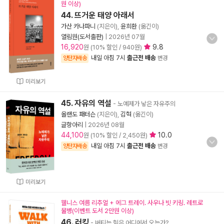
원 이상)
44. 뜨거운 태양 아래서
가산 카나파니
(지은이),
윤희환
(옮긴이)
열림원(도서출판)
|
2026년 07월
16,920
9.8
원 (10% 할인 / 940원)
내일 아침 7시
출근전 배송
양탄자배송
변경
미리보기
45. 자유의 역설
- 노예제가 낳은 자유주의
올랜도 패터슨
(지은이),
김혁
(옮긴이)
글항아리
|
2026년 08월
44,100
10.0
원 (10% 할인 / 2,450원)
내일 아침 7시
출근전 배송
양탄자배송
변경
미리보기
웰니스 여름 리추얼 + 에그 트레이. 사우나 빗 키링. 레트로
물병(이벤트 도서 2만원 이상)
46. 러킹
- 버티는 힘은 어디에서 오는가?