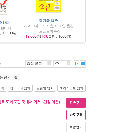
직관과 객관
호하다
키코 야네라스 지음, 이소영 옮김
| 한티재
| 오픈도어북스
 / 1100원)
18,000
원(
10%
할인 / 1000원)
옵션 설정
25개
순
1~20
끝
선택
장바구니 담기
보관함 담기
마이리스트 담기
벤트 도서 포함 국내서·외서 5만원 이상)
장바구니
바로구매
보관함