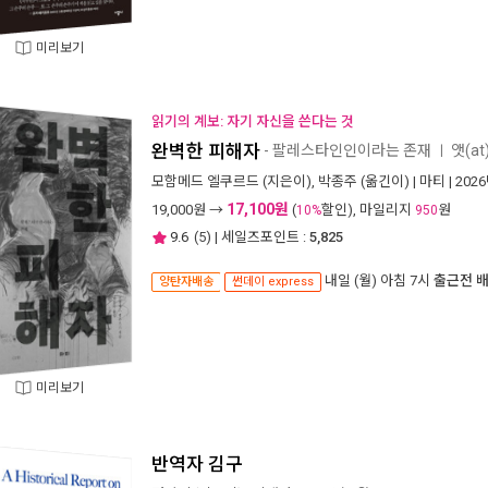
미리보기
읽기의 계보: 자기 자신을 쓴다는 것
완벽한 피해자
- 팔레스타인인이라는 존재
앳(at
ㅣ
모함메드 엘쿠르드
(지은이),
박종주
(옮긴이) |
마티
| 202
17,100원
19,000
원 →
(
할인), 마일리지
원
10%
950
9.6
(
5
) | 세일즈포인트 :
5,825
내일 (월) 아침 7시
출근전 
양탄자배송
썬데이 express
미리보기
반역자 김구