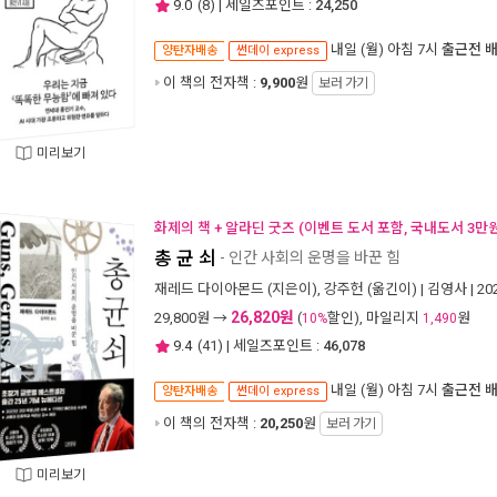
9.0
(
8
) | 세일즈포인트 :
24,250
내일 (월) 아침 7시
출근전 
양탄자배송
썬데이 express
이 책의 전자책 :
9,900
원
보러 가기
미리보기
화제의 책 + 알라딘 굿즈 (이벤트 도서 포함, 국내도서 3만원
총 균 쇠
- 인간 사회의 운명을 바꾼 힘
재레드 다이아몬드
(지은이),
강주헌
(옮긴이) |
김영사
| 2
26,820원
29,800
원 →
(
할인), 마일리지
원
10%
1,490
9.4
(
41
) | 세일즈포인트 :
46,078
내일 (월) 아침 7시
출근전 
양탄자배송
썬데이 express
이 책의 전자책 :
20,250
원
보러 가기
미리보기