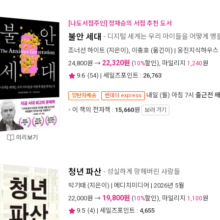
[나도서점주인] 정재승의 서점 추천 도서
불안 세대
- 디지털 세계는 우리 아이들을 어떻게 병
조너선 하이트
(지은이),
이충호
(옮긴이) |
웅진지식하우스
22,320원
24,800
원 →
(
할인), 마일리지
원
10%
1,240
9.6
(
54
) | 세일즈포인트 :
26,763
내일 (월) 아침 7시
출근전 
양탄자배송
썬데이 express
이 책의 전자책 :
15,660
원
보러 가기
미리보기
청년 파산
- 성실하게 망해버린 사람들
박기태
(지은이) |
메디치미디어
| 2026년 5월
19,800원
22,000
원 →
(
할인), 마일리지
원
10%
1,100
9.5
(
4
) | 세일즈포인트 :
4,655