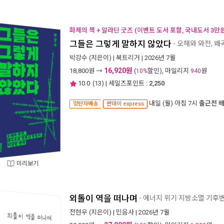
화제의 책 + 알라딘 굿즈 (이벤트 도서 포함, 국내도서 3만원
그들은 그렇게 말하지 않았다
- 오해와 와전, 
박강수
(지은이) |
북트리거
| 2026년 7월
16,920원
18,800
원 →
(
할인), 마일리지
원
10%
940
10.0
(
13
) | 세일즈포인트 :
2,250
내일 (월) 아침 7시
출근전 
양탄자배송
썬데이 express
미리보기
외톨이 역을 떠나며
- 에너지 위기·지방소멸·기후
전현우
(지은이) |
민음사
| 2026년 7월