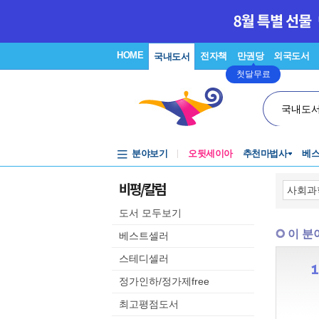
HOME
전자책
만권당
외국도서
국내도서
첫달무료
국내도
분야보기
오뒷세이아
추천마법사
베
비평/칼럼
도서 모두보기
이 분
베스트셀러
스테디셀러
정가인하/정가제free
최고평점도서