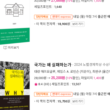
27,000원
30,000
원 →
(
할인), 마일리지
원
10%
1,500
세일즈포인트 :
1,640
내일 (월) 아침 7시
출근전 
양탄자배송
썬데이 express
이 책의 전자책 :
18,900
원
보러 가기
미리보기
국가는 왜 실패하는가
- 2024 노벨경제학상 수
대런 애쓰모글루
,
제임스 A. 로빈슨
(지은이),
최완규
(옮긴이
25,200원
28,000
원 →
(
할인), 마일리지
원
10%
1,400
8.4
(
69
) | 세일즈포인트 :
13,507
내일 (월) 아침 7시
출근전 
양탄자배송
썬데이 express
이 책의 전자책 :
15,750
원
보러 가기