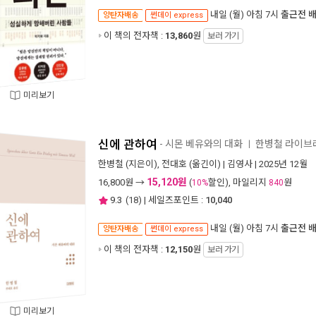
내일 (월) 아침 7시
출근전 
양탄자배송
썬데이 express
이 책의 전자책 :
13,860
원
보러 가기
미리보기
신에 관하여
- 시몬 베유와의 대화
한병철 라이브
ㅣ
한병철
(지은이),
전대호
(옮긴이) |
김영사
| 2025년 12월
15,120원
16,800
원 →
(
할인), 마일리지
원
10%
840
9.3
(
18
) | 세일즈포인트 :
10,040
내일 (월) 아침 7시
출근전 
양탄자배송
썬데이 express
이 책의 전자책 :
12,150
원
보러 가기
미리보기