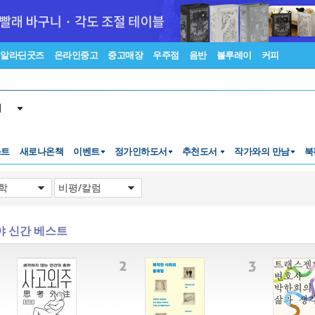
알라딘굿즈
온라인중고
중고매장
우주점
음반
블루레이
커피
서
스트
새로나온책
이벤트
정가인하도서
추천도서
작가와의 만남
북
야 신간 베스트