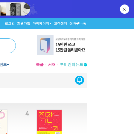
로그인
회원가입
마이페이지
고객센터
장바구니
(0)
투비컨티뉴드
펀드
북플
서재
창작플랫폼
투비컨티뉴드