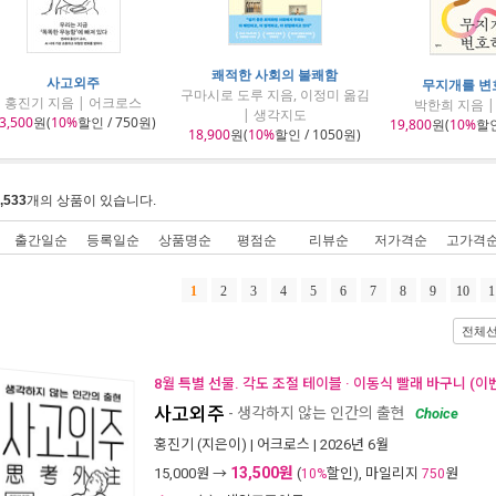
쾌적한 사회의 불쾌함
사고외주
무지개를 변
구마시로 도루 지음, 이정미 옮김
홍진기 지음 | 어크로스
박한희 지음 
| 생각지도
3,500
원(
10%
할인 / 750원)
19,800
원(
10%
할인
18,900
원(
10%
할인 / 1050원)
,533
개의 상품이 있습니다.
출간일순
등록일순
상품명순
평점순
리뷰순
저가격순
고가격
1
2
3
4
5
6
7
8
9
10
1
전체
8월 특별 선물. 각도 조절 테이블 · 이동식 빨래 바구니 (이
사고외주
- 생각하지 않는 인간의 출현
Choice
홍진기
(지은이) |
어크로스
| 2026년 6월
13,500원
15,000
원 →
(
할인), 마일리지
원
10%
750