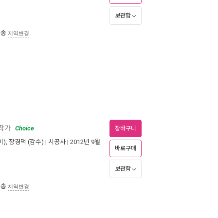
보관함
배송
지역변경
상작가
Choice
장바구니
),
장경덕
(감수) |
시공사
| 2012년 9월
바로구매
보관함
배송
지역변경