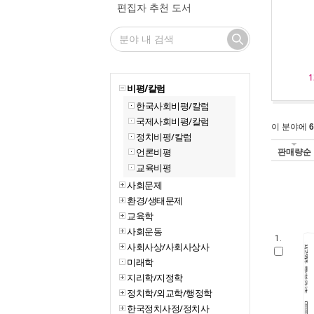
편집자 추천 도서
1
비평/칼럼
한국사회비평/칼럼
국제사회비평/칼럼
이 분야에
6
정치비평/칼럼
언론비평
판매량순
교육비평
사회문제
환경/생태문제
교육학
사회운동
1.
사회사상/사회사상사
미래학
지리학/지정학
정치학/외교학/행정학
한국정치사정/정치사