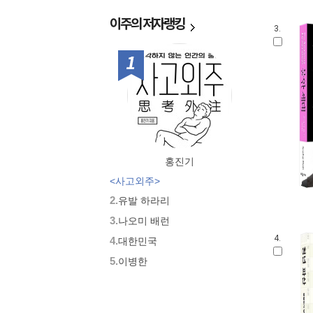
이주의
저자랭킹
3.
1위
홍진기
<사고외주>
2.
유발 하라리
3.
나오미 배런
4.
4.
대한민국
5.
이병한