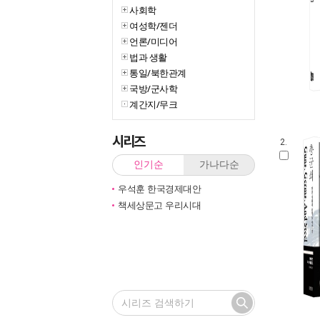
사회학
여성학/젠더
언론/미디어
법과 생활
통일/북한관계
국방/군사학
계간지/무크
시리즈
2.
인기순
가나다순
우석훈 한국경제대안
책세상문고 우리시대