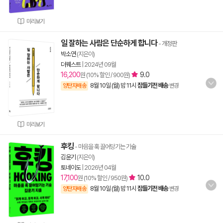
미리보기
일 잘하는 사람은 단순하게 합니다
- 개정판
박소연
(지은이)
더퀘스트
|
2024년 09월
16,200
9.0
원 (10% 할인 / 900원)
8월 10일 (월) 밤 11시
잠들기전 배송
양탄자배송
변경
미리보기
후킹
- 마음을 훅 끌어당기는 기술
김운기
(지은이)
토네이도
|
2026년 04월
17,100
10.0
원 (10% 할인 / 950원)
8월 10일 (월) 밤 11시
잠들기전 배송
양탄자배송
변경