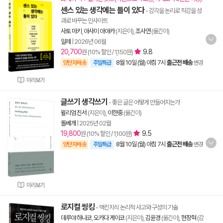
센스 있는 생각에는 틀이 있다
- 감각을 논리로 직감을 성
과로 바꾸는 인사이트
사토 마키
,
아사미 아야카
(지은이),
조사연
(옮긴이)
알레
|
2026년 06월
20,700
9.8
원 (10% 할인 / 1,150원)
8월 10일 (월) 아침 7시
출근전 배송
양탄자배송
주말특급
변경
미리보기
글쓰기 생각쓰기
- 좋은 글은 어떻게 만들어지는가
윌리엄 진서
(지은이),
이한중
(옮긴이)
돌베개
|
2025년 02월
19,800
9.5
원 (10% 할인 / 1,100원)
8월 10일 (월) 아침 7시
출근전 배송
양탄자배송
주말특급
변경
미리보기
로지컬 씽킹
- 맥킨지식 논리적 사고와 구성의 기술
데루야 하나코
,
오카다 게이코
(지은이),
김윤경
(옮긴이),
현창혁
(감