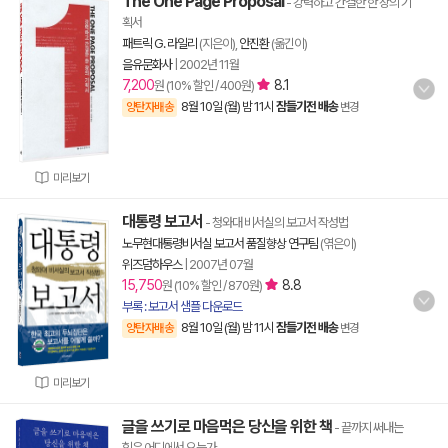
The One Page Proposal
- 강력하고 간결한 한 장의 기
획서
패트릭 G. 라일리
(지은이),
안진환
(옮긴이)
을유문화사
|
2002년 11월
7,200
8.1
원 (10% 할인 / 400원)
8월 10일 (월) 밤 11시
잠들기전 배송
양탄자배송
변경
미리보기
대통령 보고서
- 청와대 비서실의 보고서 작성법
노무현대통령비서실 보고서 품질향상 연구팀
(엮은이)
위즈덤하우스
|
2007년 07월
15,750
8.8
원 (10% 할인 / 870원)
부록 : 보고서 샘플 다운로드
8월 10일 (월) 밤 11시
잠들기전 배송
양탄자배송
변경
미리보기
글을 쓰기로 마음먹은 당신을 위한 책
- 끝까지 써내는
힘은 어디에서 오는가