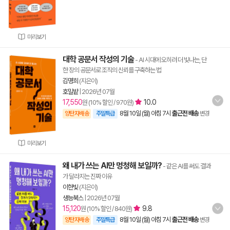
미리보기
대학 공문서 작성의 기술
- AI 시대에 오히려 더 빛나는, 단
한 장의 공문서로 조직의 신뢰를 구축하는 법
김명희
(지은이)
호밀밭
|
2026년 07월
17,550
10.0
원 (10% 할인 / 970원)
8월 10일 (월) 아침 7시
출근전 배송
양탄자배송
주말특급
변경
미리보기
왜 내가 쓰는 AI만 멍청해 보일까?
- 같은 AI를 써도 결과
가 달라지는 진짜 이유
이한빛
(지은이)
생능북스
|
2026년 07월
15,120
9.8
원 (10% 할인 / 840원)
8월 10일 (월) 아침 7시
출근전 배송
양탄자배송
주말특급
변경