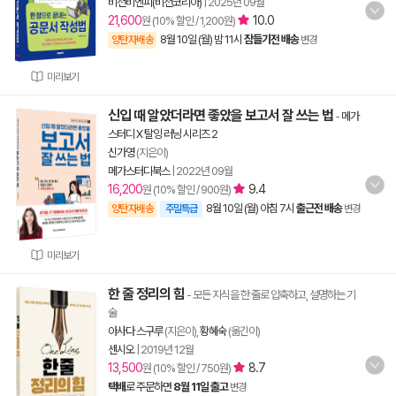
비전비엔피(비전코리아)
|
2025년 09월
21,600
10.0
원 (10% 할인 / 1,200원)
8월 10일 (월) 밤 11시
잠들기전 배송
양탄자배송
변경
미리보기
신입 때 알았더라면 좋았을 보고서 잘 쓰는 법
-
메가
스터디 X 탈잉 러닝 시리즈 2
신가영
(지은이)
메가스터디북스
|
2022년 09월
16,200
9.4
원 (10% 할인 / 900원)
8월 10일 (월) 아침 7시
출근전 배송
양탄자배송
주말특급
변경
미리보기
한 줄 정리의 힘
- 모든 지식을 한 줄로 압축하고, 설명하는 기
술
아사다 스구루
(지은이),
황혜숙
(옮긴이)
센시오
|
2019년 12월
13,500
8.7
원 (10% 할인 / 750원)
택배
로 주문하면
8월 11일 출고
변경