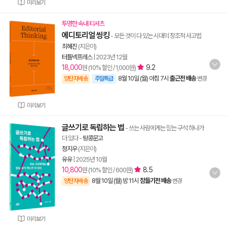
미리보기
투명한 속내 티셔츠
에디토리얼 씽킹
- 모든 것이 다 있는 시대의 창조적 사고법
최혜진
(지은이)
터틀넥프레스
|
2023년 12월
18,000
9.2
원 (10% 할인 / 1,000원)
8월 10일 (월) 아침 7시
출근전 배송
양탄자배송
주말특급
변경
미리보기
글쓰기로 독립하는 법
- 쓰는 사람에게는 믿는 구석 하나가
더 있다
-
땅콩문고
정지우
(지은이)
유유
|
2025년 10월
10,800
8.5
원 (10% 할인 / 600원)
8월 10일 (월) 밤 11시
잠들기전 배송
양탄자배송
변경
미리보기