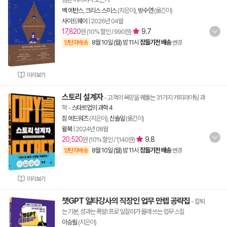
벡 에반스
,
크리스 스미스
(지은이),
방수연
(옮긴이)
사이드웨이
|
2026년 04월
17,820
9.7
원 (10% 할인 / 990원)
8월 10일 (월) 밤 11시
잠들기전 배송
양탄자배송
변경
미리보기
스토리 설계자
- 고객의 욕망을 꿰뚫는 31가지 카피라이팅 과
학
-
스타트업의 과학 4
짐 에드워즈
(지은이),
신솔잎
(옮긴이)
윌북
|
2024년 08월
20,520
9.8
원 (10% 할인 / 1,140원)
8월 10일 (월) 밤 11시
잠들기전 배송
양탄자배송
변경
미리보기
챗GPT 일타강사의 직장인 업무 만렙 공략집
- 칼퇴
는 기본, 성과는 폭발! 프로 일잘러가 몰래 쓰는 업무 스킬
이승필
(지은이)