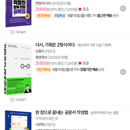
한빛미디어
|
2025년 03월
21,600
9.5
원 (10% 할인 / 1,200원)
8월 10일 (월) 아침 7시
출근전 배송
양탄자배송
주말특급
변경
미리보기
다시, 기획은 2형식이다
- 세상에서 가장 쉬운 기획책
남충식
(지은이)
휴먼큐브
|
2025년 08월
21,600
9.9
원 (10% 할인 / 1,200원)
8월 10일 (월) 밤 11시
잠들기전 배송
양탄자배송
변경
미리보기
한 장으로 끝내는 공문서 작성법
- 실무에 바로 쓰는 공문
서 작성의 모든 것
이무하
(지은이)