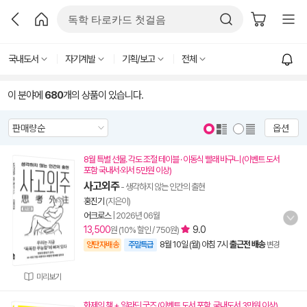
국내도서
자기계발
기획/보고
전체
이 분야에
680
개의 상품이 있습니다.
옵션
8월 특별 선물. 각도 조절 테이블 · 이동식 빨래 바구니 (이벤트 도서
포함 국내서·외서 5만원 이상)
사고외주
- 생각하지 않는 인간의 출현
홍진기
(지은이)
어크로스
|
2026년 06월
13,500
9.0
원 (10% 할인 / 750원)
8월 10일 (월) 아침 7시
출근전 배송
양탄자배송
주말특급
변경
미리보기
화제의 책 + 알라딘 굿즈 (이벤트 도서 포함, 국내도서 3만원 이상)