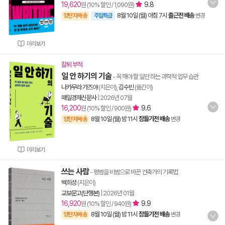
19,620
9.8
원 (10% 할인 / 1,090원)
8월 10일 (월) 아침 7시
출근전 배송
양탄자배송
주말특급
변경
미리보기
칼퇴 부적
일 안 하기의 기술
- 꼭 해야 할 일만 하는 과학적 업무 습관
나카무라 가즈야
(지은이),
김수빈
(옮긴이)
매일경제신문사
|
2026년 07월
16,200
9.6
원 (10% 할인 / 900원)
8월 10일 (월) 밤 11시
잠들기전 배송
양탄자배송
변경
미리보기
쓰는 사람
- 평범을 비범으로 바꾼 건축가의 기록법
백희성
(지은이)
교보문고(단행본)
|
2026년 01월
16,920
9.9
원 (10% 할인 / 940원)
8월 10일 (월) 밤 11시
잠들기전 배송
양탄자배송
변경