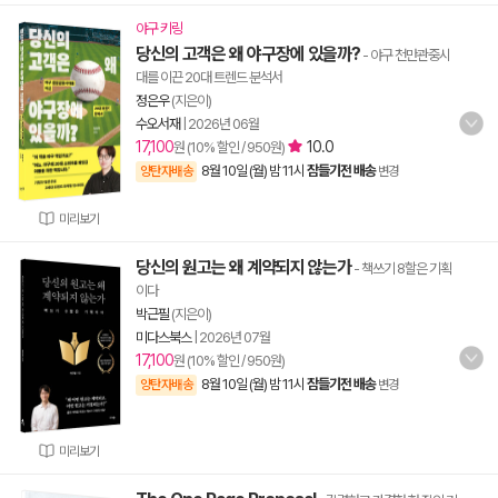
야구 키링
당신의 고객은 왜 야구장에 있을까?
- 야구 천만관중시
대를 이끈 20대 트렌드 분석서
정은우
(지은이)
수오서재
|
2026년 06월
17,100
10.0
원 (10% 할인 / 950원)
8월 10일 (월) 밤 11시
잠들기전 배송
양탄자배송
변경
미리보기
당신의 원고는 왜 계약되지 않는가
- 책쓰기 8할은 기획
이다
박근필
(지은이)
미다스북스
|
2026년 07월
17,100
원 (10% 할인 / 950원)
8월 10일 (월) 밤 11시
잠들기전 배송
양탄자배송
변경
미리보기