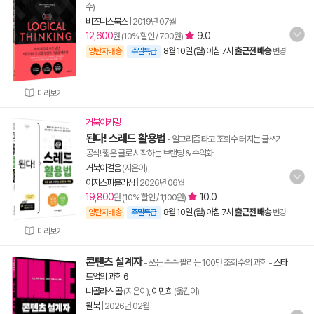
수)
비즈니스북스
|
2019년 07월
12,600
9.0
원 (10% 할인 / 700원)
8월 10일 (월) 아침 7시
출근전 배송
양탄자배송
주말특급
변경
미리보기
거북이키링
된다! 스레드 활용법
- 알고리즘 타고 조회수 터지는 글쓰기
공식! 짧은 글로 시작하는 브랜딩 & 수익화
거북이걸음
(지은이)
이지스퍼블리싱
|
2026년 06월
19,800
10.0
원 (10% 할인 / 1,100원)
8월 10일 (월) 아침 7시
출근전 배송
양탄자배송
주말특급
변경
미리보기
콘텐츠 설계자
- 쓰는 족족 팔리는 100만 조회수의 과학
-
스타
트업의 과학 6
니콜라스 콜
(지은이),
이민희
(옮긴이)
윌북
|
2026년 02월