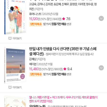
고금숙
,
김하나
,
김희경
,
송은혜
,
신혜우
,
윤정원
,
이라영
,
정수윤
,
정
희진
(지은이)
휴머니스트
|
2025년 02월
15,120
7.6
원 (10% 할인 / 840원)
밤 11시
잠들기전 배송
양탄자배송
변경
미리보기
만일 내가 인생을 다시 산다면 (35만 부 기념 스페
셜 에디션)
- 벌써 마흔이 된 당신에게 해 주고 싶은 말들 42
김혜남
(지은이)
메이븐
|
2022년 11월
15,480
9.4
원 (10% 할인 / 860원)
밤 11시
잠들기전 배송
양탄자배송
변경
미리보기
웰니스 여름 리추얼 + 에그 트레이. 사우나 빗 키링. 레트로 물병(이
벤트 도서 2만원 이상)
우아한 노화
- 김수연 원장의 품격 있게 나이 드는 법