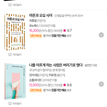
미리보기
마흔과 오십 사이
- 인생길을 바꾸는 논어 30수
최종엽
(지은이)
유노북스
|
2024년 10월
16,200
9.7
원 (10% 할인 / 900원)
밤 11시
잠들기전 배송
양탄자배송
변경
미리보기
나를 아프게 하는 사람은 버리기로 했다
- 불편한 사람
과 상처 없이 멀어지는 관계 정리법
양지아링
(지은이),
허유영
(옮긴이)
심플라이프
|
2019년 11월
12,600
8.8
원 (10% 할인 / 700원)
밤 11시
잠들기전 배송
양탄자배송
변경
미리보기