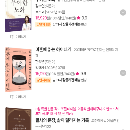
김수연
(지은이)
북스고
|
2026년 06월
16,920
9.9
원 (10% 할인 / 940원)
밤 11시
잠들기전 배송
양탄자배송
변경
미리보기
마흔에 읽는 하이데거
- 20개의 키워드로 전하는 인생의 지
혜
한상연
(지은이)
김영사
|
2026년 07월
15,120
9.6
원 (10% 할인 / 840원)
밤 11시
잠들기전 배송
양탄자배송
변경
미리보기
8월 특별 선물. 각도 조절 테이블 · 이동식 빨래 바구니 (이벤트 도서
포함 국내서·외서 5만원 이상)
필사의 문장, 삶이 달라지는 기록
- 고전에서 길어 올린 인
문 사유 100