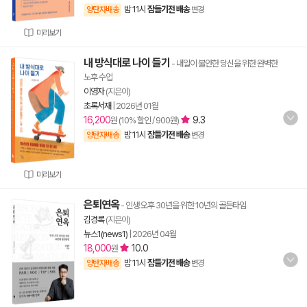
밤 11시
잠들기전 배송
양탄자배송
변경
미리보기
내 방식대로 나이 들기
- 내일이 불안한 당신을 위한 완벽한
노후 수업
이영자
(지은이)
초록서재
|
2026년 01월
16,200
9.3
원 (10% 할인 / 900원)
밤 11시
잠들기전 배송
양탄자배송
변경
미리보기
은퇴연옥
- 인생 오후 30년을 위한 10년의 골든타임
김경록
(지은이)
뉴스1(news1)
|
2026년 04월
18,000
10.0
원
밤 11시
잠들기전 배송
양탄자배송
변경