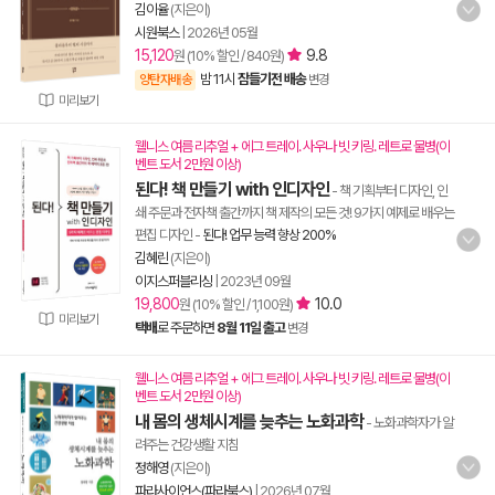
김이율
(지은이)
시원북스
|
2026년 05월
15,120
9.8
원 (10% 할인 / 840원)
밤 11시
잠들기전 배송
양탄자배송
변경
미리보기
웰니스 여름 리추얼 + 에그 트레이. 사우나 빗 키링. 레트로 물병(이
벤트 도서 2만원 이상)
된다! 책 만들기 with 인디자인
- 책 기획부터 디자인, 인
쇄 주문과 전자책 출간까지 책 제작의 모든 것! 9가지 예제로 배우는
편집 디자인
-
된다! 업무 능력 향상 200%
김혜린
(지은이)
이지스퍼블리싱
|
2023년 09월
19,800
10.0
원 (10% 할인 / 1,100원)
미리보기
택배
로 주문하면
8월 11일 출고
변경
웰니스 여름 리추얼 + 에그 트레이. 사우나 빗 키링. 레트로 물병(이
벤트 도서 2만원 이상)
내 몸의 생체시계를 늦추는 노화과학
- 노화과학자가 알
려주는 건강생활 지침
정해영
(지은이)
파라사이언스(파라북스)
|
2026년 07월