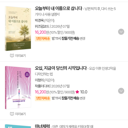
오늘부터 내 이름으로 삽니다
- 남편 퇴직 후, 다시 쓰는 5
가지 나 사용 설명서
박경옥
(지은이)
위즈덤코드
|
2026년 07월
16,200
원 (10% 할인 / 900원)
밤 11시
잠들기전 배송
양탄자배송
변경
미리보기
오십, 지금이 당신의 시작입니다
- 오십 이후 인생 2막을
디자인하는 법
이정의
(지은이)
작품미디어
|
2026년 07월
16,200
10.0
원 (10% 할인 / 900원)
밤 11시
잠들기전 배송
양탄자배송
변경
미리보기
마녀체력
- 마흔, 여자가 체력을 키워야 할 때