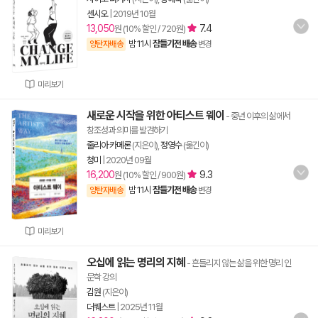
센시오
|
2019년 10월
13,050
7.4
원 (10% 할인 / 720원)
밤 11시
잠들기전 배송
양탄자배송
변경
미리보기
새로운 시작을 위한 아티스트 웨이
- 중년 이후의 삶에서
창조성과 의미를 발견하기
줄리아 카메론
(지은이),
정영수
(옮긴이)
청미
|
2020년 09월
16,200
9.3
원 (10% 할인 / 900원)
밤 11시
잠들기전 배송
양탄자배송
변경
미리보기
오십에 읽는 명리의 지혜
- 흔들리지 않는 삶을 위한 명리 인
문학 강의
김원
(지은이)
더퀘스트
|
2025년 11월