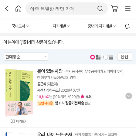
국내도서
자기계발
중년의 자기계발
이 분야에
1,151
개의 상품이 있습니다.
옵션
몫이 있는 사람
- 수박 농사꾼이 우주공학자가 되기까지, 우직
한 하루가 만들어낸 삶의 경이
공근식
(지은이)
웅진지식하우스
|
2026년 07월
16,650
9.8
원 (10% 할인 / 920원)
밤 11시
잠들기전 배송
양탄자배송
변경
미리보기
우리, 나이 드는 존재
- 멋진 주름을 만들어 가는 여자들