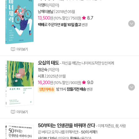
이영미
(지은이)
남해의봄날
|
2018년 05월
13,500
8.7
원 (10% 할인 / 750원)
택배
로 주문하면
8월 10일 출고
변경
미리보기
오십의 태도
- 자신을 깨닫는 나이에 도착한 당신에게
정은숙
(지은이)
시프
|
2025년 01월
16,200
9.0
원 (10% 할인 / 900원)
밤 11시
잠들기전 배송
양탄자배송
변경
미리보기
50부터는 인생관을 바꿔야 산다
- 이제 자존심, 꿈, 사람
은 버리고 오직 나를 위해서만!
-
50의 서재 1
사이토 다카시
(지은이),
황혜숙
(옮긴이)