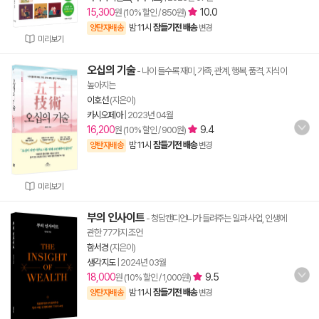
15,300
10.0
원 (10% 할인 / 850원)
밤 11시
잠들기전 배송
양탄자배송
변경
미리보기
오십의 기술
- 나이 들수록 재미, 가족, 관계, 행복, 품격, 지식이
높아지는
이호선
(지은이)
카시오페아
|
2023년 04월
16,200
9.4
원 (10% 할인 / 900원)
밤 11시
잠들기전 배송
양탄자배송
변경
미리보기
부의 인사이트
- 청담캔디언니가 들려주는 일과 사업, 인생에
관한 77가지 조언
함서경
(지은이)
생각지도
|
2024년 03월
18,000
9.5
원 (10% 할인 / 1,000원)
밤 11시
잠들기전 배송
양탄자배송
변경