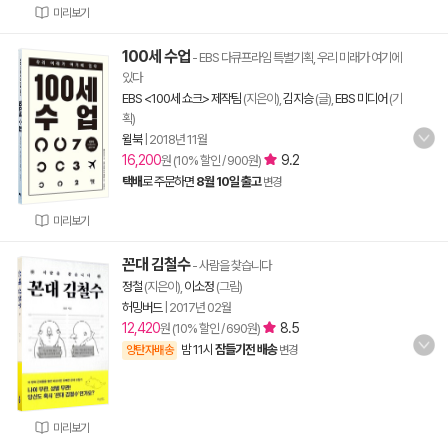
미리보기
100세 수업
- EBS 다큐프라임 특별기획, 우리 미래가 여기에
있다
EBS <100세 쇼크> 제작팀
(지은이),
김지승
(글),
EBS 미디어
(기
획)
윌북
|
2018년 11월
16,200
9.2
원 (10% 할인 / 900원)
택배
로 주문하면
8월 10일 출고
변경
미리보기
꼰대 김철수
- 사람을 찾습니다
정철
(지은이),
이소정
(그림)
허밍버드
|
2017년 02월
12,420
8.5
원 (10% 할인 / 690원)
밤 11시
잠들기전 배송
양탄자배송
변경
미리보기