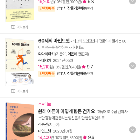
16,200
9.8
원 (10% 할인 / 900원)
밤 11시
잠들기전 배송
양탄자배송
변경
미리보기
60세의 마인드셋
- 최고의 노인정신과 전문의가 말하는 60
이후 행복을 결정하는 7가지 태도
와다 히데키
(지은이),
이은혜
(옮긴이)
현대지성
|
2024년 05월
15,210
9.7
원 (10% 할인 / 840원)
밤 11시
잠들기전 배송
양탄자배송
변경
미리보기
북슬리브
원래 어른이 이렇게 힘든 건가요
- 하루에도 수십 번씩 사
소한 감정에 흔들리는 당신을 위한 현실적인 위로
김종원
(지은이)
마인드셋
|
2023년 01월
14,400
9.6
원 (10% 할인 / 800원)