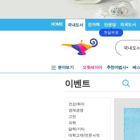
HOME
전자책
만권당
외국도서
국내도서
첫달무료
국내도
분야보기
오뒷세이아
추천마법사
베
이벤트
건강/취미
경제경영
고전
과학
달력/기타
대학교재/전문서적