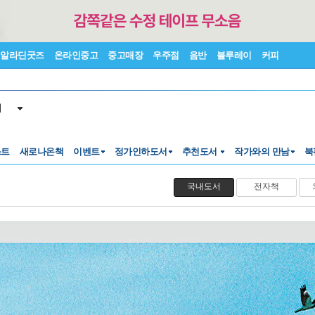
알라딘굿즈
온라인중고
중고매장
우주점
음반
블루레이
커피
서
스트
새로나온책
이벤트
정가인하도서
추천도서
작가와의 만남
북
국내도서
전자책