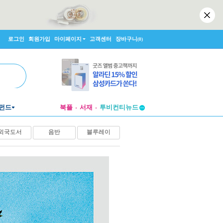
로그인
회원가입
마이페이지
고객센터
장바구니
(0)
펀드
북플
서재
투비컨티뉴드
창작플랫폼
외국도서
음반
블루레이
투비컨티뉴드