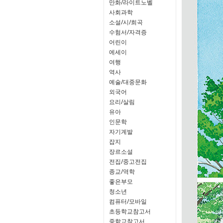
만화/라이트노벨
사회과학
소설/시/희곡
수험서/자격증
어린이
에세이
여행
역사
예술/대중문화
외국어
요리/살림
유아
인문학
자기계발
잡지
장르소설
전집/중고전집
종교/역학
좋은부모
청소년
컴퓨터/모바일
초등학교참고서
중학교참고서