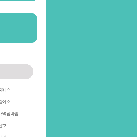
디웨스
김아소
새벽밤바람
산호