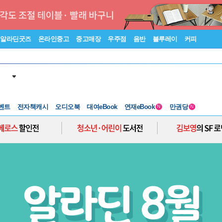
알라딘굿즈
온라인중고
중고매장
우주점
음반
블루레이
커피
벤트
전자책캐시
오디오북
대여eBook
연재eBook
만권당
N
N