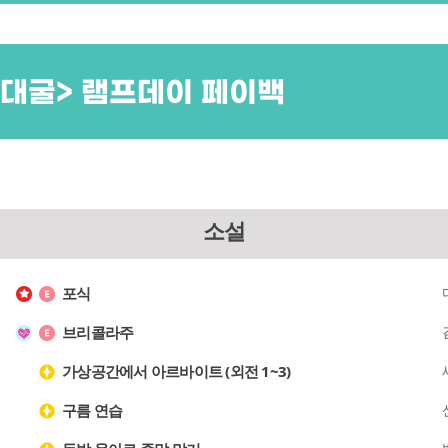
늑대굴> 램프데이 페이백
소설
포식
브리콜라주
가상공간에서 아르바이트 (외전 1~3)
구름 연습