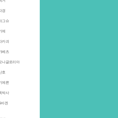
백거
자경
라그슈
키에
차카괴
캬베츠
모나글로리아
산호
키에른
똑박사
G바겐