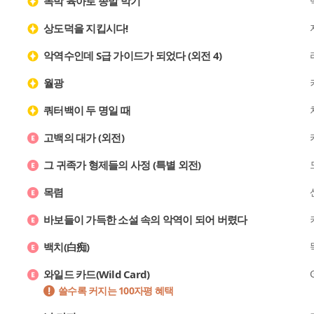
독박 육아로 종말 막기
상도덕을 지킵시다!
악역수인데 S급 가이드가 되었다 (외전 4)
월광
쿼터백이 두 명일 때
고백의 대가 (외전)
그 귀족가 형제들의 사정 (특별 외전)
목렴
바보들이 가득한 소설 속의 악역이 되어 버렸다
백치(白痴)
와일드 카드(Wild Card)
쓸수록 커지는 100자평 혜택