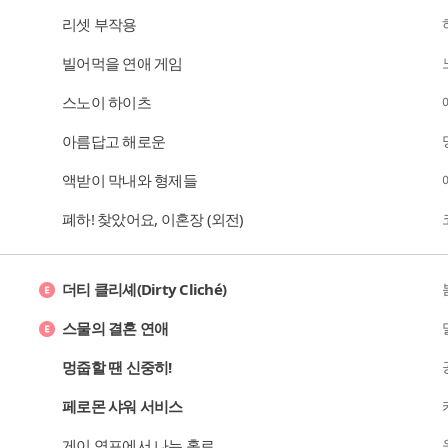
리셋 부작용
빌어먹을 연애 게임
스노이 하이츠
아름답고 해로운
액받이 막내와 형제들
폐하! 찾았어요, 이혼장 (외전)
더티 클리셰(Dirty Cliché)
스물의 결혼 연애
멍줍할 땐 신중히!
페로몬 샤워 서비스
게이 연프에서 나는 홀로