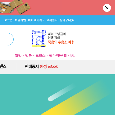
로그인
회원가입
마이페이지
고객센터
장바구니
(0)
일반
만화
로맨스
판타지/무협
BL