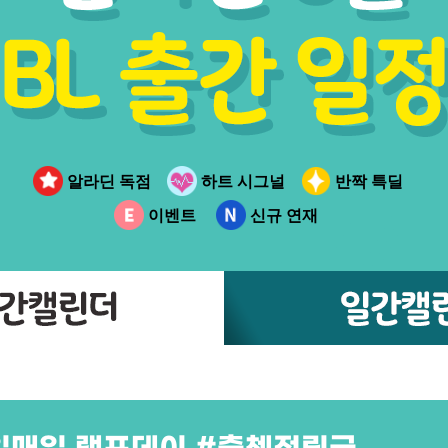
알라딘 독점
하트 시그널
반짝 특딜
이벤트
신규 연재