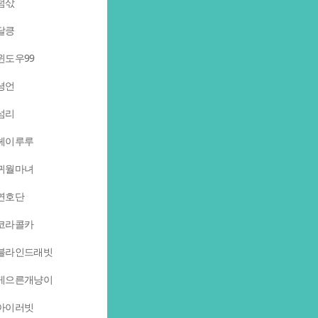
덤삯
달킁
윈도우99
셩언
섬리
헤이루루
귀월마녀
연호단
코라콜카
블라인드래빗
게으른개냥이
아이러빗