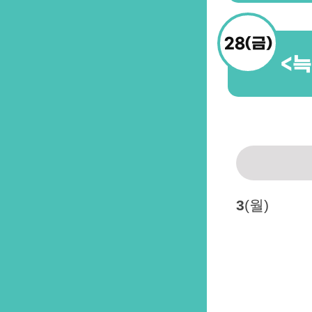
28(금)
<
3
(월)