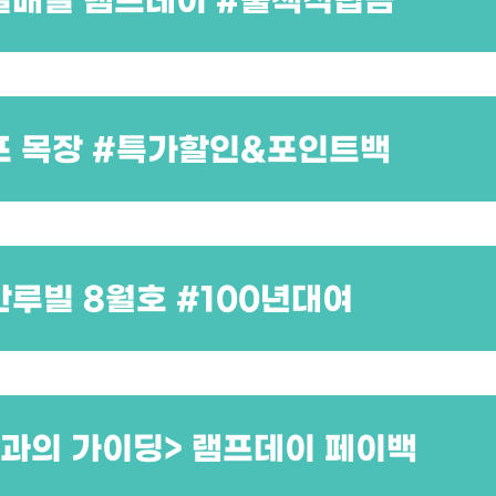
일매일 램프데이 #출첵적립금
프 목장 #특가할인&포인트백
간루빌 8월호 #100년대여
적과의 가이딩> 램프데이 페이백