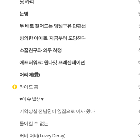
낫 카피
눈병
두 배로 젖어드는 양성구유 단편선
빙의한 아이돌, 지금부터 도망친다
소꿉친구와 의무 착정
애프터워크: 원나잇 프레젠테이션
어리애(愛)
라이드 홈
♥이슈 발생♥
기억상실 전남친이 옆집으로 이사 왔다
돌이킬 수 없는
러비 더비(Lovey Derby)