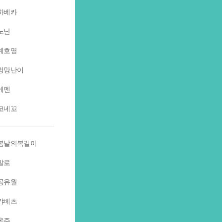
하베카
노난
예호영
멍망난이
에펜
코네꼬
봄날의복길이
말로
공유월
캬베츠
옥주