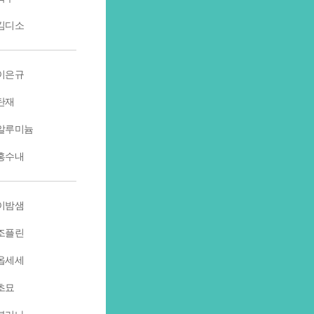
김디소
이은규
탄재
알루미늄
홍수내
이밤샘
조플린
옵세세
초묘