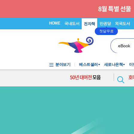
HOME
국내도서
만권당
외국도서
전자책
첫달무료
eBook
분야보기
베스트셀러
새로나온책
이