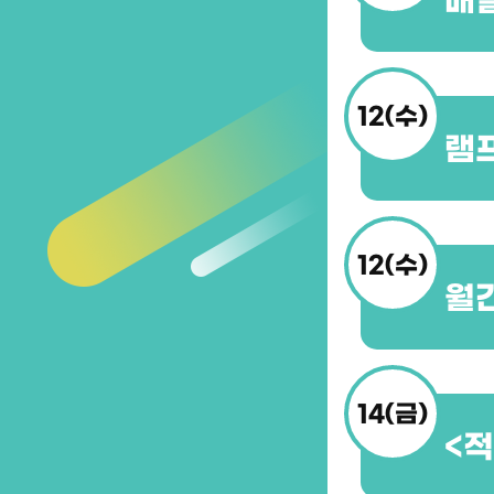
매
12(수)
램
12(수)
월
14(금)
<