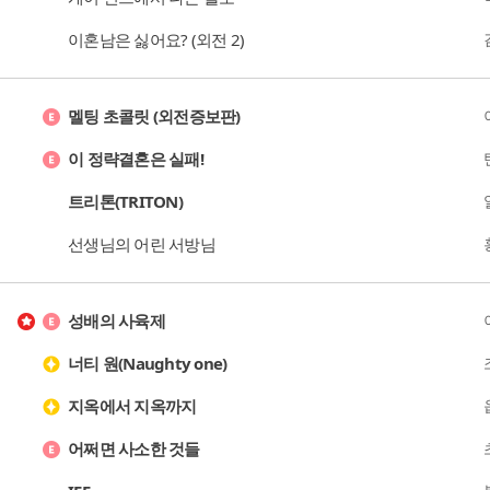
이혼남은 싫어요? (외전 2)
멜팅 초콜릿 (외전증보판)
이 정략결혼은 실패!
트리톤(TRITON)
선생님의 어린 서방님
성배의 사육제
너티 원(Naughty one)
지옥에서 지옥까지
어쩌면 사소한 것들