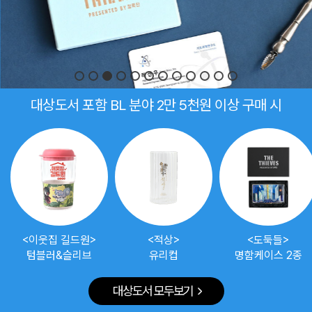
대상도서 포함 BL 분야 2만 5천원 이상 구매 시
<이웃집 길드원>
<적상>
<도둑들>
텀블러&슬리브
유리컵
명함케이스 2종
대상도서 모두보기