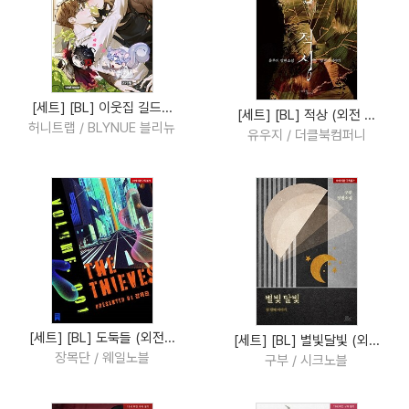
[세트] [BL] 이웃집 길드...
[세트] [BL] 적상 (외전 ...
허니트랩 / BLYNUE 블리뉴
유우지 / 더클북컴퍼니
[세트] [BL] 도둑들 (외전...
[세트] [BL] 별빛달빛 (외...
장목단 / 웨일노블
구부 / 시크노블