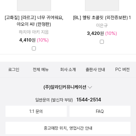
[고화질] [라르고] 너무 귀여워요,
[BL] 멜팅 초콜릿 (외전증보판) 1
아오이 씨! (한정판)
이은규
하치야 아키 지음
3,420
원
(10%)
4,410
원
(10%)
로그인
전체 메뉴
회사 소개
출판사 안내
PC 버전
(주)알라딘커뮤니케이션
1544-2514
일반문의 (발신자 부담)
1:1 문의
FAQ
중고매장 위치, 영업시간 안내