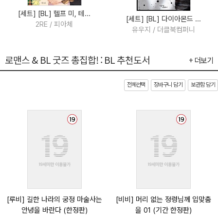
[세트] [BL] 헬프 미, 테...
[세트] [BL] 다이아몬드 ...
2RE / 피아체
유우지 / 더클북컴퍼니
로맨스 & BL 굿즈 총집합! : BL 추천도서
+ 더보기
전체선택
장바구니 담기
보관함 담기
[루비] 길한 나라의 궁정 마술사는
[비비] 머리 없는 정령님께 입맞춤
안녕을 바란다 (한정판)
을 01 (기간 한정판)