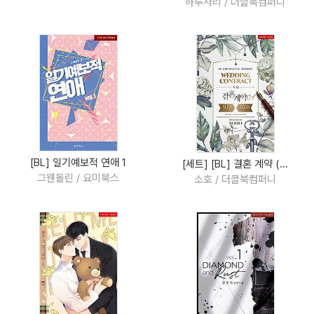
하루사리 / 더클북컴퍼니
[BL] 일기예보적 연애 1
[세트] [BL] 결혼 계약 (...
그웬돌린 / 요미북스
소호 / 더클북컴퍼니