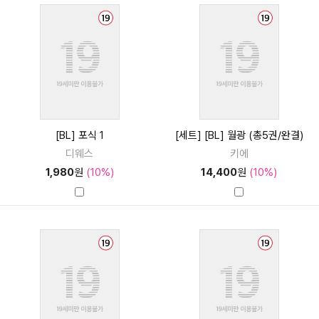
[BL] 포식 1
[세트] [BL] 월광 (총5권/완결)
디웨스
키에
1,980
원
(10%)
14,400
원
(10%)