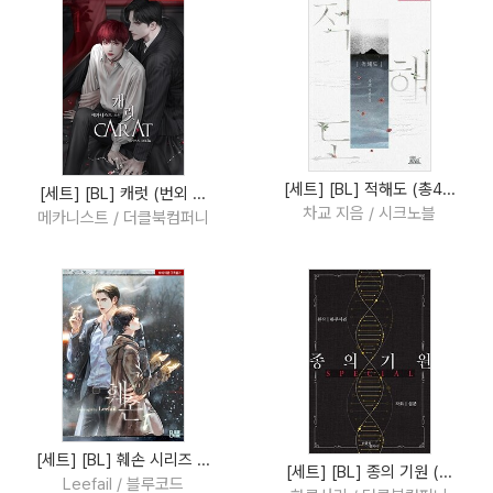
[세트] [BL] 적해도 (총4...
[세트] [BL] 캐럿 (번외 ...
차교 지음 / 시크노블
메카니스트 / 더클북컴퍼니
[세트] [BL] 훼손 시리즈 ...
[세트] [BL] 종의 기원 (...
Leefail / 블루코드