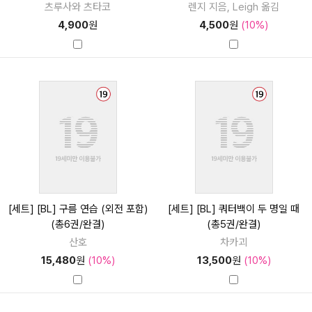
츠루사와 츠타코
렌지 지음, Leigh 옮김
4,900
원
4,500
원
(10%)
[세트] [BL] 구름 연습 (외전 포함)
[세트] [BL] 쿼터백이 두 명일 때
(총6권/완결)
(총5권/완결)
산호
차카괴
15,480
원
(10%)
13,500
원
(10%)