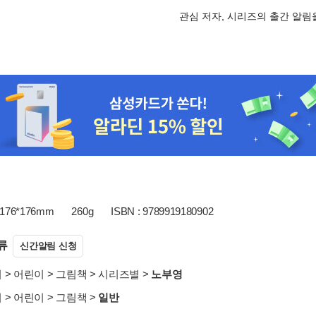
관심 저자, 시리즈의 출간 알
176*176mm
260g
ISBN : 9789919180902
류
신간알림 신청
서
>
어린이
>
그림책
>
시리즈별
>
노부영
서
>
어린이
>
그림책
>
일반