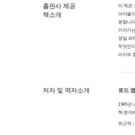
출판사 제공
이 책은
책소개
아이들이 
분합니다
이야기는
생일 파
무엇인지
아이와 함
저자 및 역자소개
로드 
1945
책 분야
최근작 :