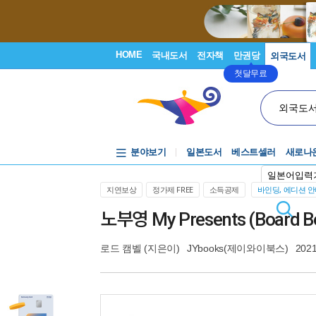
HOME
국내도서
전자책
만권당
외국도서
첫달무료
외국도
분야보기
일본도서
베스트셀러
새로나
일본어입력
지연보상
정가제 FREE
소득공제
바인딩, 에디션 
노부영 My Presents (Board B
로드 캠벨
(지은이)
JYbooks(제이와이북스)
2021