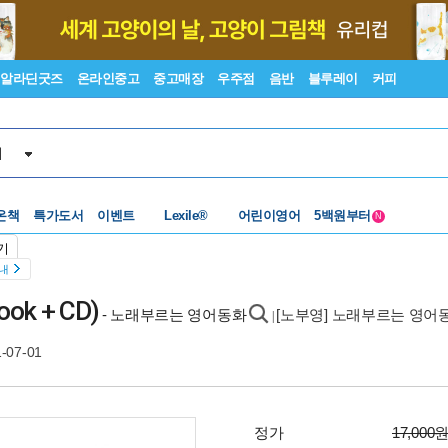
알라딘굿즈
온라인중고
중고매장
우주점
음반
블루레이
커피
서
온책
특가도서
이벤트
수준별베스트
어린이영어
중고 외서
N
Lexile®
5백원부터
기
수준별베스트
중고 외서
안내
ook + CD)
- 노래부르는 영어동화
[노부영] 노래부르는 영어동
|
-07-01
정가
17,000