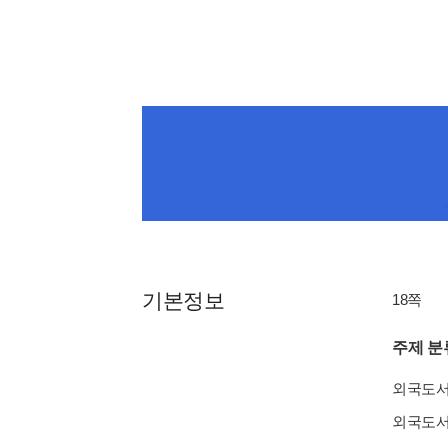
기본정보
18쪽
주제 분
외국도
외국도