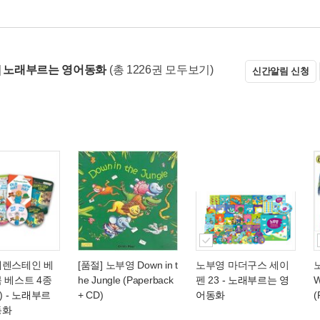
] 노래부르는 영어동화
(총 1226권 모두보기)
신간알림 신청
베렌스테인 베
[품절] 노부영 Down in t
노부영 마더구스 세이
 베스트 4종
he Jungle (Paperback
펜 23
- 노래부르는 영
W
)
- 노래부르
+ CD)
어동화
(
동화