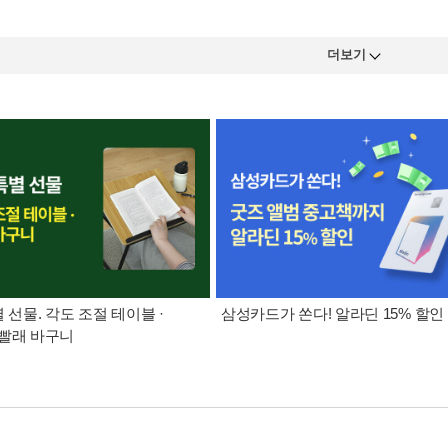
더보기
별 선물. 각도 조절 테이블 ·
삼성카드가 쏜다! 알라딘 15% 할인
빨래 바구니