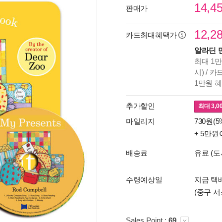
14,4
판매가
12,2
카드최대혜택가
알라딘 
최대 1만
시) / 
1만원 
추가할인
최대
3,0
마일리지
730원(5
+ 5만원
배송료
유료 (도
수령예상일
지금 택배
(중구 서
Sales Point :
69