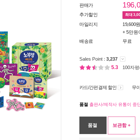
196,
판매가
추가할인
최대
3,0
마일리지
19,600원
+ 5만원
배송료
무료
Sales Point :
3,237
5.3
100자평(
카드/간편결제 할인
무이
품절
출판사/제작사 유통이 중단
품절
보관함 +