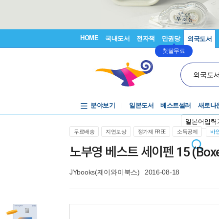
HOME
국내도서
전자책
만권당
외국도서
첫달무료
외국도
분야보기
일본도서
베스트셀러
새로나
일본어입력
무료배송
지연보상
정가제 FREE
소득공제
바인
노부영 베스트 세이펜 15 (Boxed
JYbooks(제이와이북스)
2016-08-18