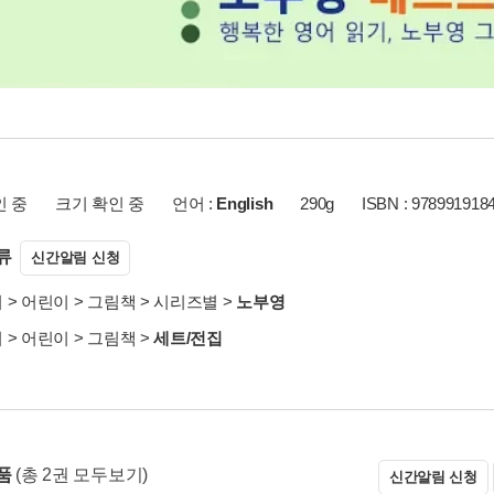
인 중
크기 확인 중
언어 :
English
290g
ISBN : 978991918
류
신간알림 신청
서
>
어린이
>
그림책
>
시리즈별
>
노부영
서
>
어린이
>
그림책
>
세트/전집
상품
(총 2권 모두보기)
신간알림 신청