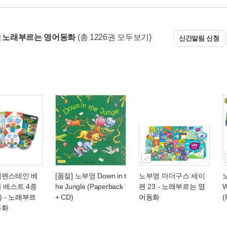
] 노래부르는 영어동화
(총 1226권 모두보기)
신간알림 신청
베렌스테인 베
[품절] 노부영 Down in t
노부영 마더구스 세이
 베스트 4종
he Jungle (Paperback
펜 23
- 노래부르는 영
W
)
- 노래부르
+ CD)
어동화
(
동화