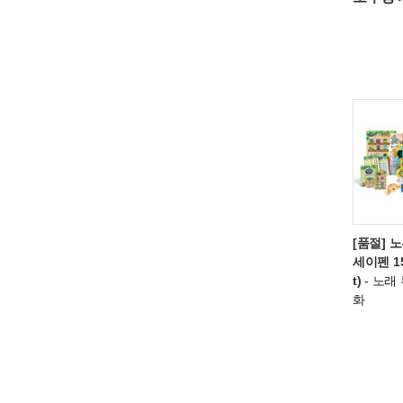
[품절] 
세이펜 15
t)
- 노래
화