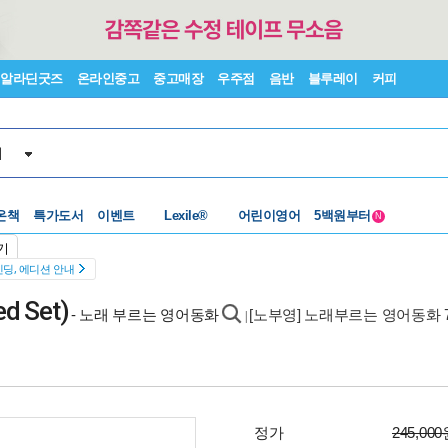
알라딘굿즈
온라인중고
중고매장
우주점
음반
블루레이
커피
서
수준별베스트
중고 외서
Lexile®
5백원부터
온책
특가도서
이벤트
어린이영어
N
수준별베스트
중고 외서
기
딩, 에디션 안내
 Set)
- 노래 부르는 영어동화
[노부영] 노래부르는 영어동화 7
|
정가
245,00