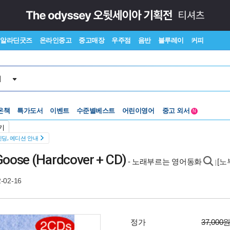
알라딘굿즈
온라인중고
중고매장
우주점
음반
블루레이
커피
서
온책
특가도서
이벤트
수준별베스트
어린이영어
중고 외서
N
Lexile®
5백원부터
기
수준별베스트
중고 외서
딩, 에디션 안내
oose (Hardcover + CD)
- 노래부르는 영어동화
[노
|
-02-16
정가
37,000