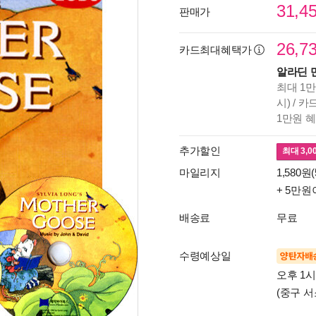
31,4
판매가
26,7
카드최대혜택가
알라딘 
최대 1만
시) / 
1만원 
추가할인
최대
3,0
마일리지
1,580원(
+ 5만원
배송료
무료
수령예상일
양탄자배
오후 1
(중구 서