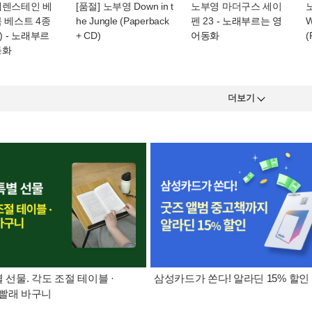
베렌스테인 베
[품절] 노부영 Down in t
노부영 마더구스 세이
 베스트 4종
he Jungle (Paperback
펜 23
- 노래부르는 영
W
)
- 노래부르
+ CD)
어동화
(
동화
더보기
별 선물. 각도 조절 테이블 ·
삼성카드가 쏜다! 알라딘 15% 할인
빨래 바구니