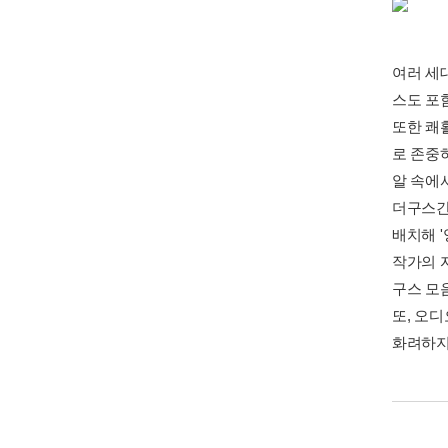
여러 세대
스도 포
또한 쾌
로 존중하
알 속에
더구스간에 
배치해 
작가의 
구스 모
또, 오
화려하지