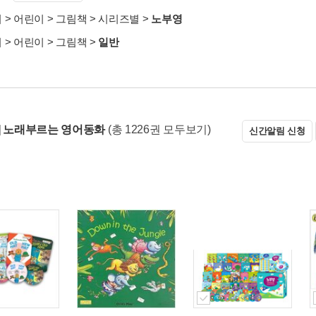
서
>
어린이
>
그림책
>
시리즈별
>
노부영
서
>
어린이
>
그림책
>
일반
] 노래부르는 영어동화
(총 1226권 모두보기)
신간알림 신청