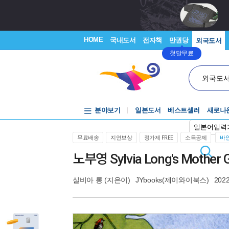
HOME
국내도서
전자책
만권당
외국도서
첫달무료
외국도
분야보기
일본도서
베스트셀러
새로나
일본어입력
무료배송
지연보상
정가제 FREE
소득공제
바인
노부영 Sylvia Long's Mother G
실비아 롱
(지은이)
JYbooks(제이와이북스)
2022