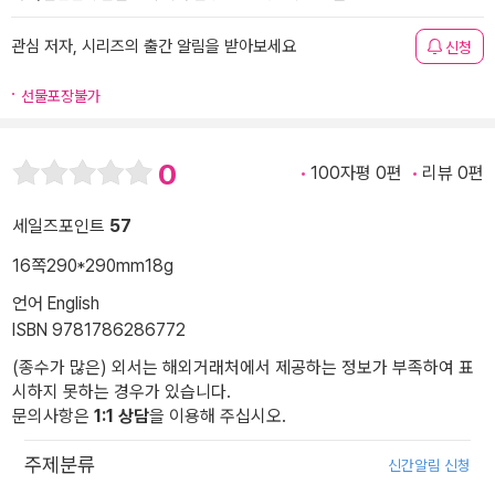
관심 저자, 시리즈의 출간 알림을 받아보세요
신청
선물포장불가
0
100자평 0편
리뷰 0편
세일즈포인트
57
16쪽
290*290mm
18g
언어 English
ISBN 9781786286772
(종수가 많은) 외서는 해외거래처에서 제공하는 정보가 부족하여 표
시하지 못하는 경우가 있습니다.
문의사항은
1:1 상담
을 이용해 주십시오.
주제분류
신간알림 신청