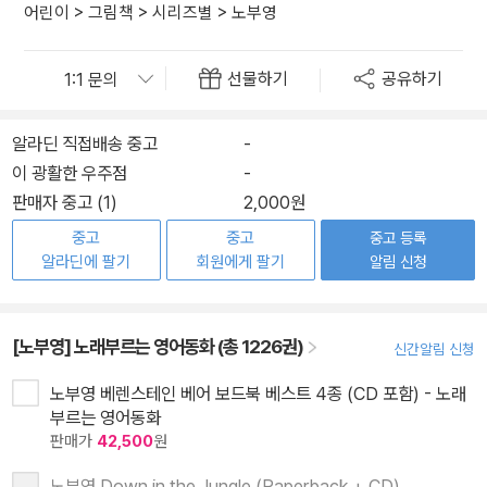
어린이
>
그림책
>
시리즈별
>
노부영
선물하기
공유하기
알라딘 직접배송 중고
-
이 광활한 우주점
-
판매자 중고 (1)
2,000원
중고
중고
중고 등록
알라딘에 팔기
회원에게 팔기
알림 신청
[노부영] 노래부르는 영어동화 (총 1226권)
신간알림 신청
노부영 베렌스테인 베어 보드북 베스트 4종 (CD 포함) - 노래
부르는 영어동화
판매가
42,500
원
노부영 Down in the Jungle (Paperback + CD)