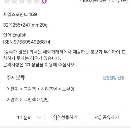
0
100자평 0편
리뷰 0편
세일즈포인트
159
32쪽
255*247 mm
29g
언어 English
ISBN 9788954926874
(종수가 많은) 외서는 해외거래처에서 제공하는 정보가 부족하여 표
시하지 못하는 경우가 있습니다.
문의사항은
1:1 상담
을 이용해 주십시오.
주제분류
신간알림 신청
어린이
>
그림책
>
시리즈별
>
노부영
어린이
>
그림책
>
일반
선물하기
공유하기