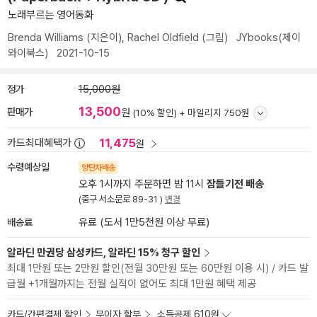
노래부르는 영어동화
Brenda Williams
(지은이),
Rachel Oldfield
(그림)
JYbooks(제이
와이북스)
2021-10-15
정가
15,000원
13,500
판매가
원
(10% 할인) +
마일리지 750원
11,475
카드최대혜택가
원
수령예상일
양탄자배송
오후 1시까지 주문하면 밤 11시
잠들기전 배송
(중구 서소문로 89-31 )
변경
배송료
유료 (도서 1만5천원 이상 무료)
알라딘 만권당 삼성카드, 알라딘 15% 청구 할인
최대 1만원 또는 2만원 할인(전월 30만원 또는 60만원 이용 시) / 카드 발
급월 +1개월까지는 전월 실적이 없어도 최대 1만원 혜택 제공
카드/간편결제 할인
무이자 할부
소득공제 610원