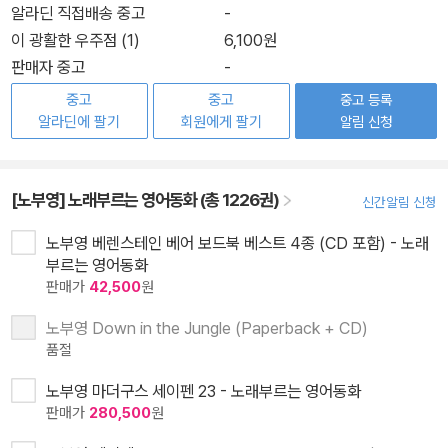
알라딘 직접배송 중고
-
이 광활한 우주점 (1)
6,100원
판매자 중고
-
중고
중고
중고 등록
알라딘에 팔기
회원에게 팔기
알림 신청
[노부영] 노래부르는 영어동화 (총 1226권)
신간알림 신청
노부영 베렌스테인 베어 보드북 베스트 4종 (CD 포함) - 노래
부르는 영어동화
판매가
42,500
원
노부영 Down in the Jungle (Paperback + CD)
품절
노부영 마더구스 세이펜 23 - 노래부르는 영어동화
판매가
280,500
원