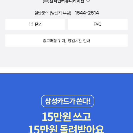
(주)알라딘커뮤니케이션
1544-2514
일반문의 (발신자 부담)
1:1 문의
FAQ
중고매장 위치, 영업시간 안내