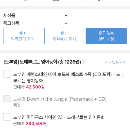
새상품
-
중고상품
-
중고
중고
중고 등록
알라딘에 팔기
회원에게 팔기
알림 신청
[노부영] 노래부르는 영어동화 (총 1226권)
신간알림 신청
노부영 베렌스테인 베어 보드북 베스트 4종 (CD 포함) - 노래
부르는 영어동화
판매가
42,500
원
노부영 Down in the Jungle (Paperback + CD)
품절
노부영 마더구스 세이펜 23 - 노래부르는 영어동화
판매가
280,500
원