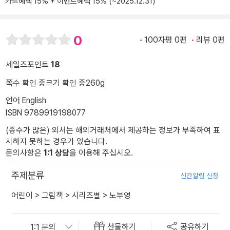
카드혜택 15% + 이벤트혜택 15% (~2025.12.31)
0
100자평 0편
리뷰 0편
세일즈포인트
18
쪽수 확인 중
크기 확인 중
260g
언어 English
ISBN 9789919198077
(종수가 많은) 외서는 해외거래처에서 제공하는 정보가 부족하여 표
시하지 못하는 경우가 있습니다.
문의사항은
1:1 상담
을 이용해 주십시오.
주제분류
신간알림 신청
어린이
>
그림책
>
시리즈별
>
노부영
선물하기
공유하기