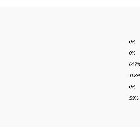
0%
0%
64.7
11.8
0%
5.9%