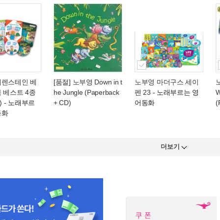
베렌스테인 베
[품절] 노부영 Down in t
노부영 마더구스 세이
 베스트 4종
he Jungle (Paperback
펜 23
- 노래부르는 영
W
)
- 노래부르
+ CD)
어동화
(
동화
더보기