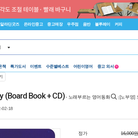
알라딘굿즈
온라인중고
중고매장
우주점
음반
블루레이
커피
서
온책
특가도서
이벤트
수준별베스트
어린이영어
중고 외서
N
Lexile®
5백원부터
기
수준별베스트
중고 외서
 (Board Book + CD)
- 노래부르는 영어동화
[노부영]
|
-02-18
정가
16,000