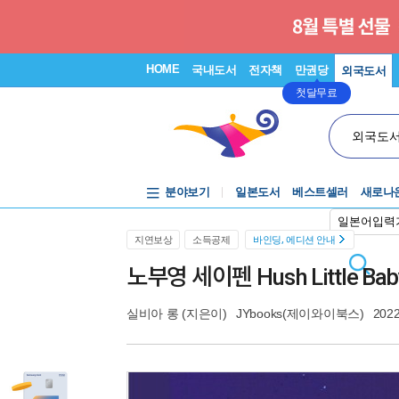
HOME
국내도서
전자책
만권당
외국도서
첫달무료
외국도
분야보기
일본도서
베스트셀러
새로나
일본어입력
지연보상
소득공제
바인딩, 에디션 안내
노부영 세이펜 Hush Little Baby
실비아 롱
(지은이)
JYbooks(제이와이북스)
2022