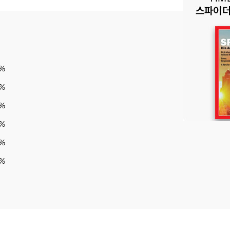
%
%
9%
9%
9%
%