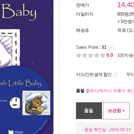
14,4
판매가
마일리지
800원(5
+ 5만원
배송료
유료 (도
Sales Point :
31
0.0
100자평(
카드/간편결제 할인
무이
품절
출판사/제작사 유통이 중단
품절
보관함 +
- 품절 확인일 : 2025-02-13