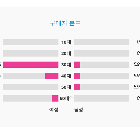
구매자 분포
10대
0
20대
0
30대
%
5.
40대
%
5.
50대
5.
60대
0
여성
남성