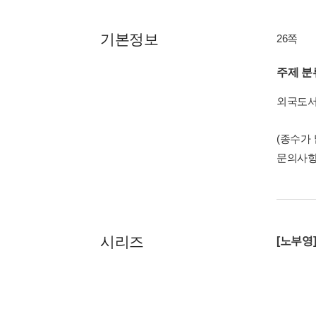
기본정보
26쪽
주제 분
외국도
(종수가
문의사
시리즈
[노부영