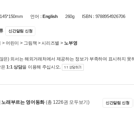
145*150mm
언어 :
English
260g
ISBN : 9788954926706
류
신간알림 신청
서
>
어린이
>
그림책
>
시리즈별
>
노부영
 많은) 외서는 해외거래처에서 제공하는 정보가 부족하여 표시하지 못
항은
1:1 상담
을 이용해 주십시오.
] 노래부르는 영어동화
(총 1226권 모두보기)
신간알림 신청