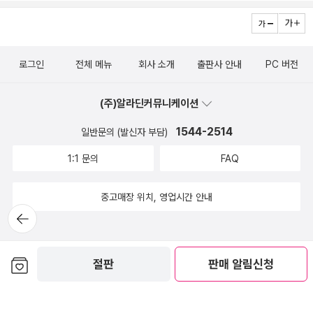
로그인
전체 메뉴
회사 소개
출판사 안내
PC 버전
(주)알라딘커뮤니케이션
1544-2514
일반문의 (발신자 부담)
1:1 문의
FAQ
중고매장 위치, 영업시간 안내
뒤로가
기
보관함담기
절판
판매 알림신청