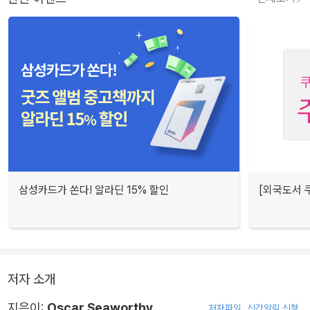
삼성카드가 쏜다! 알라딘 15% 할인
[외국도서 쿠
저자 소개
지은이:
Oscar Seaworthy
저자파일
신간알림 신청