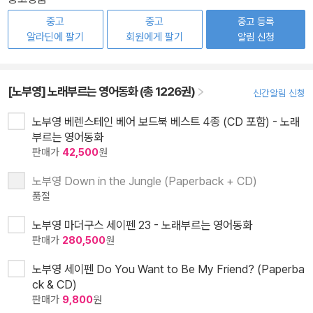
중고
중고
중고 등록
알라딘에 팔기
회원에게 팔기
알림 신청
[노부영] 노래부르는 영어동화 (총 1226권)
신간알림 신청
노부영 베렌스테인 베어 보드북 베스트 4종 (CD 포함) - 노래
부르는 영어동화
판매가
42,500
원
노부영 Down in the Jungle (Paperback + CD)
품절
노부영 마더구스 세이펜 23 - 노래부르는 영어동화
판매가
280,500
원
노부영 세이펜 Do You Want to Be My Friend? (Paperba
ck & CD)
판매가
9,800
원