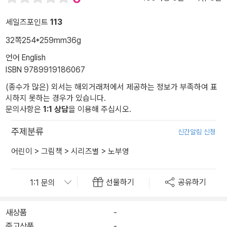
세일즈포인트
113
32쪽
254*259mm
36g
언어 English
ISBN 9789919186067
(종수가 많은) 외서는 해외거래처에서 제공하는 정보가 부족하여 표
시하지 못하는 경우가 있습니다.
문의사항은
1:1 상담
을 이용해 주십시오.
주제분류
신간알림 신청
어린이
>
그림책
>
시리즈별
>
노부영
선물하기
공유하기
새상품
-
중고상품
-