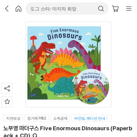
지연보상
정가제 FREE
소득공제
바인딩, 에디션 안내
노부영 마더구스 Five Enormous Dinosaurs (Paperb
ack + CD)