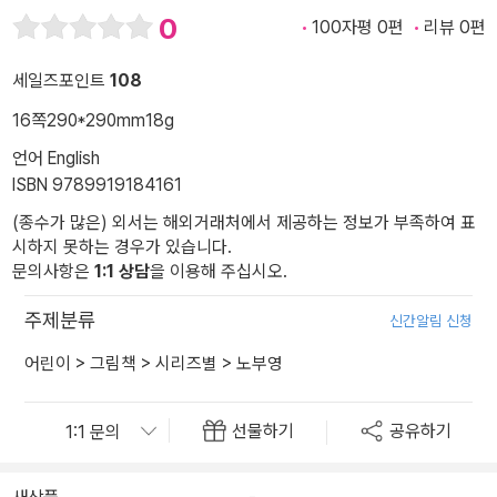
0
100자평 0편
리뷰 0편
세일즈포인트
108
16쪽
290*290mm
18g
언어 English
ISBN 9789919184161
(종수가 많은) 외서는 해외거래처에서 제공하는 정보가 부족하여 표
시하지 못하는 경우가 있습니다.
문의사항은
1:1 상담
을 이용해 주십시오.
주제분류
신간알림 신청
어린이
>
그림책
>
시리즈별
>
노부영
선물하기
공유하기
새상품
-