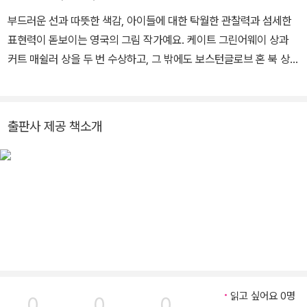
부드러운 선과 따뜻한 색감, 아이들에 대한 탁월한 관찰력과 섬세한
표현력이 돋보이는 영국의 그림 작가예요. 케이트 그린어웨이 상과
커트 매쉴러 상을 두 번 수상하고, 그 밖에도 보스턴글로브 혼 북 상과
스마티즈북 상 등을 받았어요. 《온 세상이 너를 사랑해!》, 《곰 사냥을
떠나자》, 《날아라, 마일즈》 등 많은 그림책에 그림을 그렸어요.
출판사 제공 책소개
읽고 싶어요 0명
0
0
0