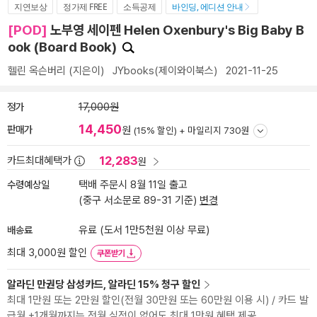
지연보상
정가제 FREE
소득공제
바인딩, 에디션 안내
[POD]
노부영 세이펜 Helen Oxenbury's Big Baby B
ook (Board Book)
헬린 옥슨버리
(지은이)
JYbooks(제이와이북스)
2021-11-25
정가
17,000원
14,450
판매가
원
(15% 할인) +
마일리지 730원
12,283
카드최대혜택가
원
수령예상일
택배 주문시 8월 11일 출고
(중구 서소문로 89-31 기준)
변경
배송료
유료 (도서 1만5천원 이상 무료)
최대 3,000원 할인
쿠폰받기
알라딘 만권당 삼성카드, 알라딘 15% 청구 할인
최대 1만원 또는 2만원 할인(전월 30만원 또는 60만원 이용 시) / 카드 발
급월 +1개월까지는 전월 실적이 없어도 최대 1만원 혜택 제공