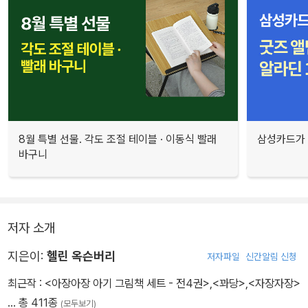
8월 특별 선물. 각도 조절 테이블 · 이동식 빨래
삼성카드가 
바구니
저자 소개
지은이:
헬린 옥슨버리
저자파일
신간알림 신청
최근작 :
<아장아장 아기 그림책 세트 - 전4권>
,
<꽈당>
,
<자장자장>
… 총 411종
(모두보기)