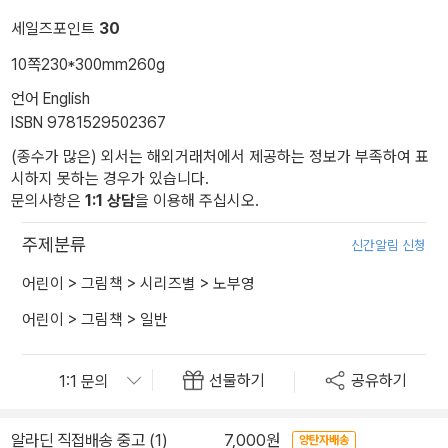
세일즈포인트
30
10쪽
230*300mm
260g
언어 English
ISBN 9781529502367
(종수가 많은) 외서는 해외거래처에서 제공하는 정보가 부족하여 표
시하지 못하는 경우가 있습니다.
문의사항은
1:1 상담
을 이용해 주십시오.
주제분류
신간알림 신청
어린이
>
그림책
>
시리즈별
>
노부영
어린이
>
그림책
>
일반
선물하기
공유하기
알라딘 직접배송 중고 (1)
7,000원
양탄자배송