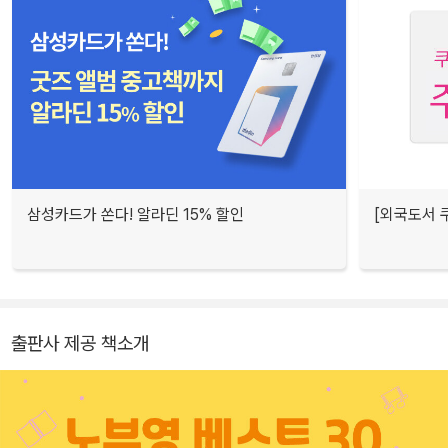
삼성카드가 쏜다! 알라딘 15% 할인
[외국도서 쿠
출판사 제공 책소개