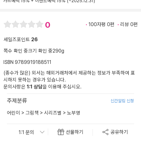
카드혜택 15% + 이벤트혜택 15% (~2025.12.31)
0
100자평 0편
리뷰 0편
세일즈포인트
26
쪽수 확인 중
크기 확인 중
290g
ISBN 9789919188511
(종수가 많은) 외서는 해외거래처에서 제공하는 정보가 부족하여 표
시하지 못하는 경우가 있습니다.
문의사항은
1:1 상담
을 이용해 주십시오.
주제분류
신간알림 신청
어린이
>
그림책
>
시리즈별
>
노부영
선물하기
공유하기