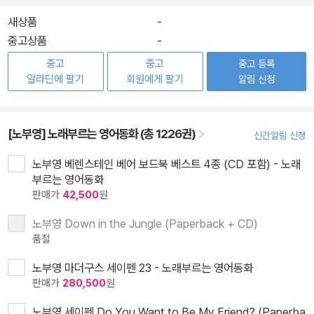
새상품
-
중고상품
-
중고
중고
중고 등록
알라딘에 팔기
회원에게 팔기
알림 신청
[노부영] 노래부르는 영어동화 (총 1226권)
신간알림 신청
노부영 베렌스테인 베어 보드북 베스트 4종 (CD 포함) - 노래
부르는 영어동화
판매가
42,500
원
노부영 Down in the Jungle (Paperback + CD)
품절
노부영 마더구스 세이펜 23 - 노래부르는 영어동화
판매가
280,500
원
노부영 세이펜 Do You Want to Be My Friend? (Paperba