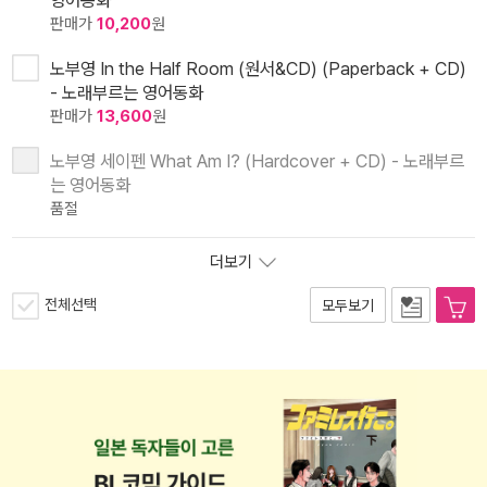
영어동화
판매가
10,200
원
노부영 In the Half Room (원서&CD) (Paperback + CD)
- 노래부르는 영어동화
판매가
13,600
원
노부영 세이펜 What Am I? (Hardcover + CD) - 노래부르
는 영어동화
품절
더보기
전체선택
모두보기