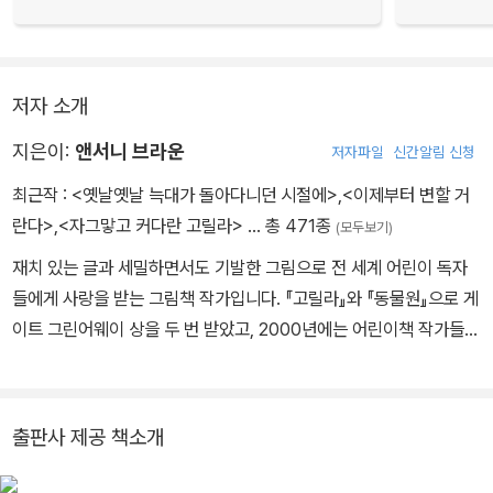
저자 소개
지은이:
앤서니 브라운
저자파일
신간알림 신청
최근작 :
<옛날옛날 늑대가 돌아다니던 시절에>
,
<이제부터 변할 거
란다>
,
<자그맣고 커다란 고릴라>
… 총 471종
(모두보기)
재치 있는 글과 세밀하면서도 기발한 그림으로 전 세계 어린이 독자
들에게 사랑을 받는 그림책 작가입니다. 『고릴라』와 『동물원』으로 게
이트 그린어웨이 상을 두 번 받았고, 2000년에는 어린이책 작가들에
게 최고의 영예인 한스 크리스티안 안데르센 상을 받았습니다. 우리
나라에 소개된 책으로는 『돼지책』, 『우리 엄마』, 『우리 아빠』, 『우리
할아버지』, 『나와 스크러피, 바다』, 『이제부터 변할 거란다』 등이 있
출판사 제공 책소개
습니다.