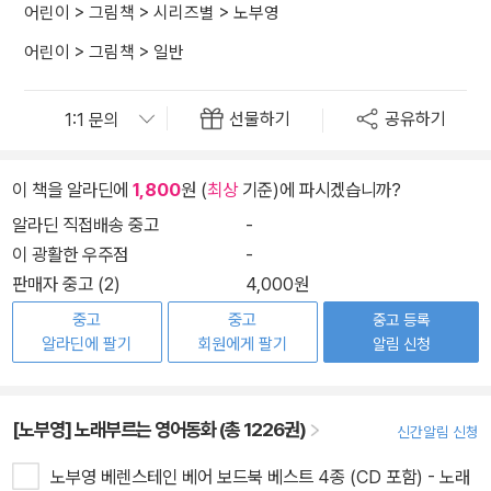
어린이
>
그림책
>
시리즈별
>
노부영
어린이
>
그림책
>
일반
선물하기
공유하기
이 책을 알라딘에
1,800
원 (
최상
기준)에 파시겠습니까?
알라딘 직접배송 중고
-
이 광활한 우주점
-
판매자 중고 (2)
4,000원
중고
중고
중고 등록
알라딘에 팔기
회원에게 팔기
알림 신청
[노부영] 노래부르는 영어동화 (총 1226권)
신간알림 신청
노부영 베렌스테인 베어 보드북 베스트 4종 (CD 포함) - 노래