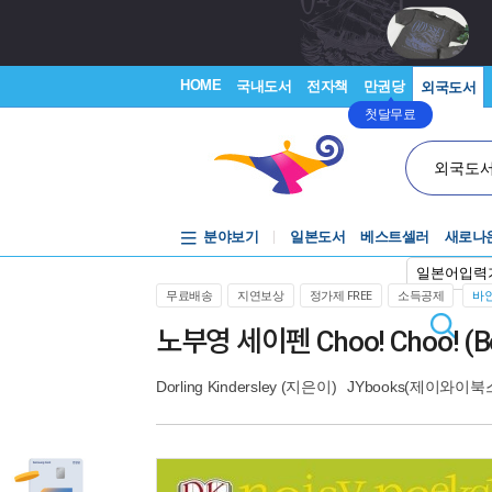
HOME
국내도서
전자책
만권당
외국도서
첫달무료
외국도
분야보기
일본도서
베스트셀러
새로나
일본어입력
무료배송
지연보상
정가제 FREE
소득공제
바인
노부영 세이펜 Choo! Choo! (Bo
Dorling Kindersley
(지은이)
JYbooks(제이와이북