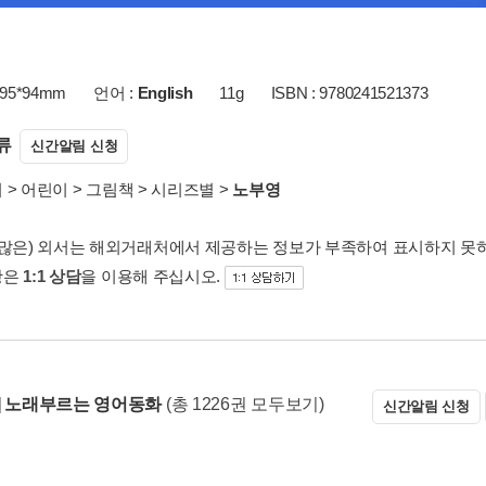
95*94mm
언어 :
English
11g
ISBN : 9780241521373
류
신간알림 신청
서
>
어린이
>
그림책
>
시리즈별
>
노부영
 많은) 외서는 해외거래처에서 제공하는 정보가 부족하여 표시하지 못
항은
1:1 상담
을 이용해 주십시오.
] 노래부르는 영어동화
(총 1226권 모두보기)
신간알림 신청