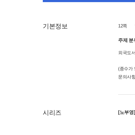
기본정보
12쪽
주제 분
외국도
(종수가
문의사
시리즈
[노부영