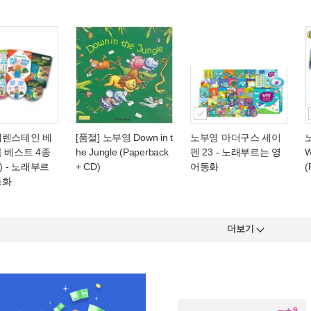
베렌스테인 베
[품절] 노부영 Down in t
노부영 마더구스 세이
 베스트 4종
he Jungle (Paperback
펜 23
- 노래부르는 영
W
)
- 노래부르
+ CD)
어동화
(
동화
더보기