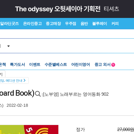
알라딘굿즈
온라인중고
중고매장
우주점
음반
블루레이
커피
서
온책
특가도서
이벤트
수준별베스트
어린이영어
중고 외서
N
Lexile®
5백원부터
기
수준별베스트
중고 외서
딩, 에디션 안내
ard Book)
[노부영] 노래부르는 영어동화 902
|
스)
2022-02-18
정가
27,000