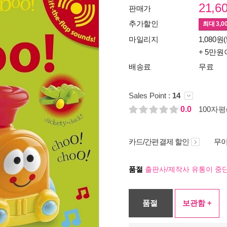
21,6
판매가
추가할인
최대
3,0
마일리지
1,080원(
+ 5만원
배송료
무료
Sales Point :
14
0.0
100자평(
카드/간편결제 할인
무이
품절
출판사/제작사 유통이 중단
품절
보관함 +