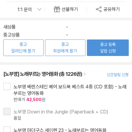
선물하기
공유하기
새상품
-
중고상품
-
중고
중고
중고 등록
알라딘에 팔기
회원에게 팔기
알림 신청
[노부영] 노래부르는 영어동화 (총 1226권)
신간알림 신청
노부영 베렌스테인 베어 보드북 베스트 4종 (CD 포함) - 노래
부르는 영어동화
판매가
42,500
원
노부영 Down in the Jungle (Paperback + CD)
품절
노부영 마더구스 세이펜 23 - 노래부르는 영어동화