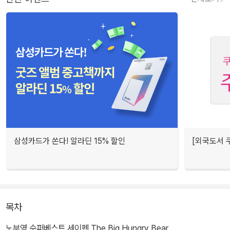
삼성카드가 쏜다! 알라딘 15% 할인
[외국도서 쿠
목차
노부영 수퍼베스트 세이펜 The Big Hungry Bear