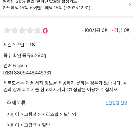
알라딘 30% 할인! 알라딘 만권당 삼성카드
카드혜택 15% + 이벤트혜택 15% (~2025.12.31)
0
100자평 0편
리뷰 0편
세일즈포인트
18
쪽수 확인 중
규외
290g
언어 English
ISBN 8809448446331
세트도서는 개별 서지 정보를 제공하지 못하는 경우가 있습니다. 각
권의 상세 페이지를 참고하시거나
1:1 상담
을 이용해 주십시오.
주제분류
신간알림 신청
어린이
>
그림책
>
시리즈별
>
노부영
어린이
>
그림책
>
일반