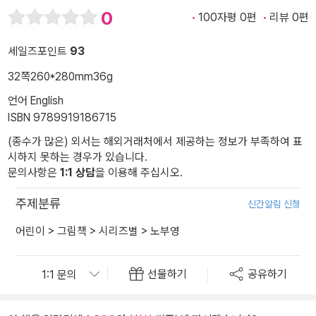
0
100자평 0편
리뷰 0편
세일즈포인트
93
32쪽
260*280mm
36g
언어 English
ISBN 9789919186715
(종수가 많은) 외서는 해외거래처에서 제공하는 정보가 부족하여 표
시하지 못하는 경우가 있습니다.
문의사항은
1:1 상담
을 이용해 주십시오.
주제분류
신간알림 신청
어린이
>
그림책
>
시리즈별
>
노부영
선물하기
공유하기