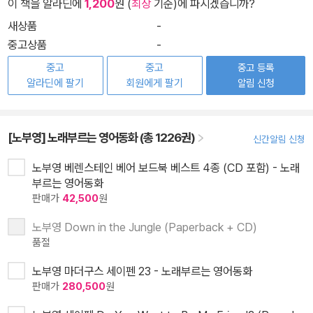
이 책을 알라딘에
1,200
원 (
최상
기준)에 파시겠습니까?
새상품
-
중고상품
-
중고
중고
중고 등록
알라딘에 팔기
회원에게 팔기
알림 신청
[노부영] 노래부르는 영어동화 (총 1226권)
신간알림 신청
노부영 베렌스테인 베어 보드북 베스트 4종 (CD 포함) - 노래
부르는 영어동화
판매가
42,500
원
노부영 Down in the Jungle (Paperback + CD)
품절
노부영 마더구스 세이펜 23 - 노래부르는 영어동화
판매가
280,500
원