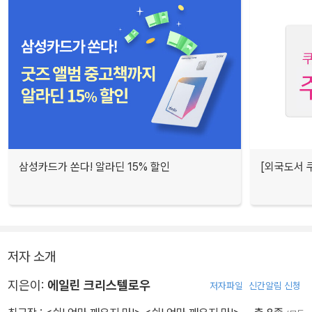
삼성카드가 쏜다! 알라딘 15% 할인
[외국도서 쿠
저자 소개
지은이:
에일린 크리스텔로우
저자파일
신간알림 신청