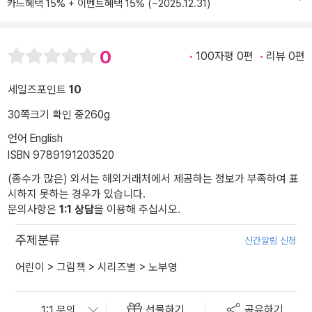
카드혜택 15% + 이벤트혜택 15% (~2025.12.31)
0
100자평 0편
리뷰 0편
세일즈포인트
10
30쪽
크기 확인 중
260g
언어 English
ISBN 9789191203520
(종수가 많은) 외서는 해외거래처에서 제공하는 정보가 부족하여 표
시하지 못하는 경우가 있습니다.
문의사항은
1:1 상담
을 이용해 주십시오.
주제분류
신간알림 신청
어린이
>
그림책
>
시리즈별
>
노부영
선물하기
공유하기