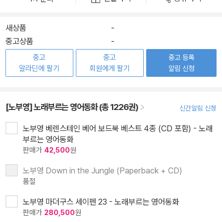
새상품
-
중고상품
-
중고
중고
중고 등록
알라딘에 팔기
회원에게 팔기
알림 신청
[노부영] 노래부르는 영어동화 (총 1226권)
신간알림 신청
노부영 베렌스테인 베어 보드북 베스트 4종 (CD 포함) - 노래
부르는 영어동화
판매가
42,500
원
노부영 Down in the Jungle (Paperback + CD)
품절
노부영 마더구스 세이펜 23 - 노래부르는 영어동화
판매가
280,500
원