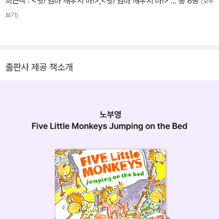
최근작 :
<쉿! 엄마 깨우지 마!>
,
<쉿! 엄마 깨우지 마!>
… 총 8종
(모두
보기)
출판사 제공 책소개