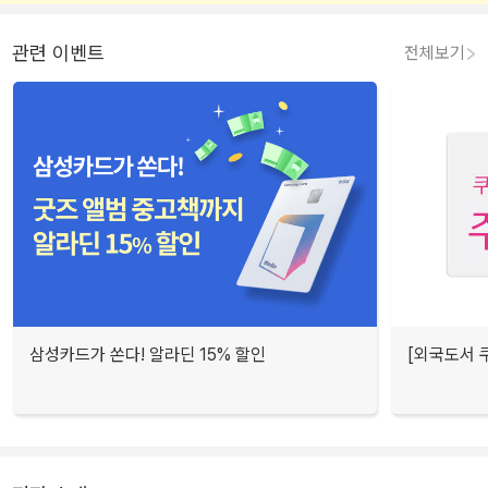
관련 이벤트
전체보기
삼성카드가 쏜다! 알라딘 15% 할인
[외국도서 쿠