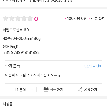
카드혜택 15% + 이벤트혜택 15% (~2025.12.31)
0
100자평 0편
리뷰 0편
세일즈포인트
60
40쪽
304*266mm
186g
언어 English
ISBN 9789919181992
주제분류
신간알림 신청
어린이
>
그림책
>
시리즈별
>
노부영
선물하기
공유하기
새상품
-