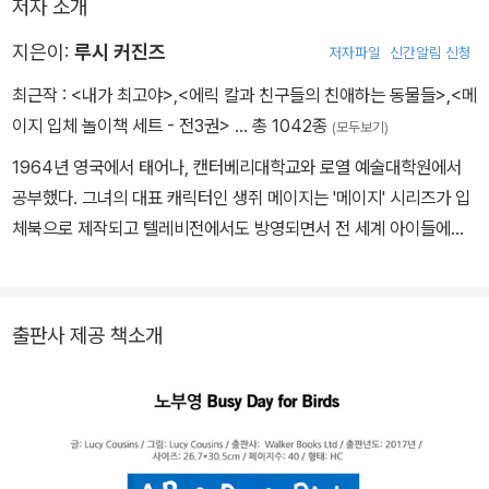
저자 소개
지은이:
루시 커진즈
저자파일
신간알림 신청
최근작 :
<내가 최고야>
,
<에릭 칼과 친구들의 친애하는 동물들>
,
<메
이지 입체 놀이책 세트 - 전3권>
… 총 1042종
(모두보기)
1964년 영국에서 태어나, 캔터베리대학교와 로열 예술대학원에서
공부했다. 그녀의 대표 캐릭터인 생쥐 메이지는 '메이지' 시리즈가 입
체북으로 제작되고 텔레비전에서도 방영되면서 전 세계 아이들에게
선풍적인 인기를 끌었다. 1997년 볼로냐 국제아동도서전에서 《메이
지 하우스》로 논픽션 부분을 수상했고, 2002년 《정글 속의 재지》로
영국 스마티즈 북 상을 수상했다. 루시 커진즈는 아이디어가 떠오르
출판사 제공 책소개
면 어떤 형태로든 발현될 때까지 책상을 떠나지 않는 열성적인 연습
벌레이고, 그만큼 다양한 작품을 만들어 냈다. 차 한 잔, 음악, 햇살,
다른 예술 작품에서도 영감을 얻지만, 가장 큰 영감을 주는 대상은 바
로 아이들이라고 한다.