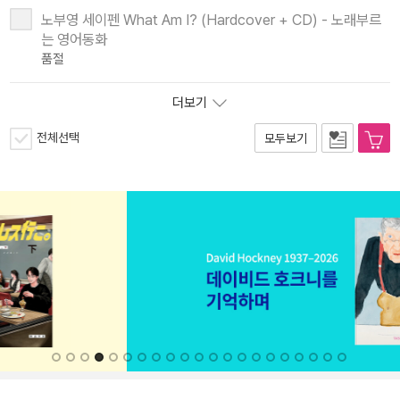
노부영 세이펜 What Am I? (Hardcover + CD) - 노래부르
는 영어동화
품절
더보기
전체선택
모두보기