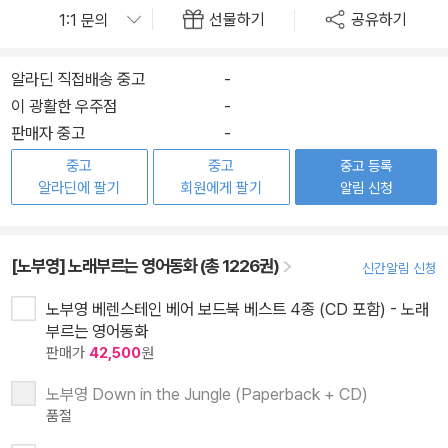
선물하기
공유하기
알라딘 직접배송 중고
-
이 광활한 우주점
-
판매자 중고
-
중고
중고
중고 등록
알라딘에 팔기
회원에게 팔기
알림 신청
[노부영] 노래부르는 영어동화 (총 1226권)
신간알림 신청
노부영 베렌스테인 베어 보드북 베스트 4종 (CD 포함) - 노래
부르는 영어동화
판매가
42,500
원
노부영 Down in the Jungle (Paperback + CD)
품절