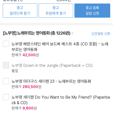
중고
중고
중고 등록
알라딘에 팔기
회원에게 팔기
알림 신청
[노부영] 노래부르는 영어동화 (총 1226권)
신간알림 신청
노부영 베렌스테인 베어 보드북 베스트 4종 (CD 포함) - 노래
부르는 영어동화
판매가
42,500
원
노부영 Down in the Jungle (Paperback + CD)
품절
노부영 마더구스 세이펜 23 - 노래부르는 영어동화
판매가
280,500
원
노부영 세이펜 Do You Want to Be My Friend? (Paperba
ck & CD)
판매가
9,800
원