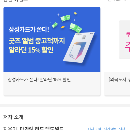
삼성카드가 쏜다! 알라딘 15% 할인
[외국도서 쿠
저자 소개
지은이:
마가렛 리드 맥도널드
저자파일
신간알림 신청