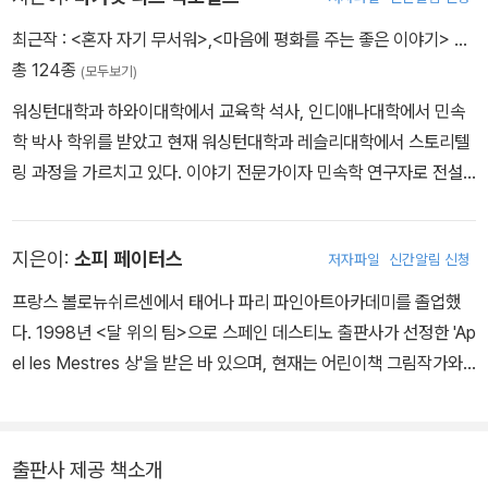
최근작 :
<혼자 자기 무서워>
,
<마음에 평화를 주는 좋은 이야기>
…
총 124종
(모두보기)
워싱턴대학과 하와이대학에서 교육학 석사, 인디애나대학에서 민속
학 박사 학위를 받았고 현재 워싱턴대학과 레슬리대학에서 스토리텔
링 과정을 가르치고 있다. 이야기 전문가이자 민속학 연구자로 전설
과 민담, 설화와 옛 이야기를 통해 교육자료를 만드는 일을 하고 있다.
30여권의 이야기 책을 펴냈으며, '이야기와 노래, 짦은 율동 등을 통
지은이:
소피 페이터스
저자파일
신간알림 신청
해 아동들에게 올바른 가치를 가르치는 방법'에 대한 부모와 교사를
위한 워크숍을 개최하고 있다.
프랑스 볼로뉴쉬르센에서 태어나 파리 파인아트아카데미를 졸업했
다. 1998년 <달 위의 팀>으로 스페인 데스티노 출판사가 선정한 'Ap
el les Mestres 상'을 받은 바 있으며, 현재는 어린이책 그림작가와
조각가로 일하고 있다. 그린 책으로 <바부시카>, <부글부글 마법의
죽 냄비>, <이야기 나무>, <스카프> 등이 있다.
출판사 제공 책소개