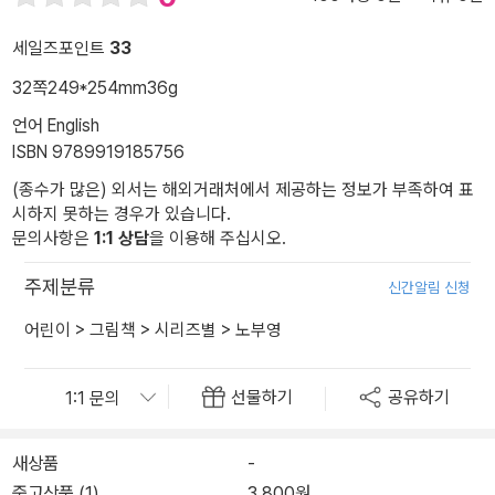
세일즈포인트
33
32쪽
249*254mm
36g
언어 English
ISBN 9789919185756
(종수가 많은) 외서는 해외거래처에서 제공하는 정보가 부족하여 표
시하지 못하는 경우가 있습니다.
문의사항은
1:1 상담
을 이용해 주십시오.
주제분류
신간알림 신청
어린이
>
그림책
>
시리즈별
>
노부영
선물하기
공유하기
새상품
-
중고상품 (1)
3,800원