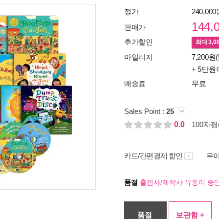
정가
240,00
144,
판매가
추가할인
최대
3,0
마일리지
7,200원(
+ 5만원
배송료
무료
Sales Point :
25
0.0
100자평(
카드/간편결제 할인
무이
품절
출판사/제작사 유통이 중단
품절
보관함 +