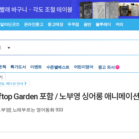
알라딘굿즈
온라인중고
중고매장
우주점
음반
블루레이
커피
서
온책
특가도서
이벤트
수준별베스트
어린이영어
중고 외서
N
Lexile®
5백원부터
기
수준별베스트
중고 외서
딩, 에디션 안내
top Garden 포함 / 노부영 싱어롱 애니메이션 D
노부영] 노래부르는 영어동화 933