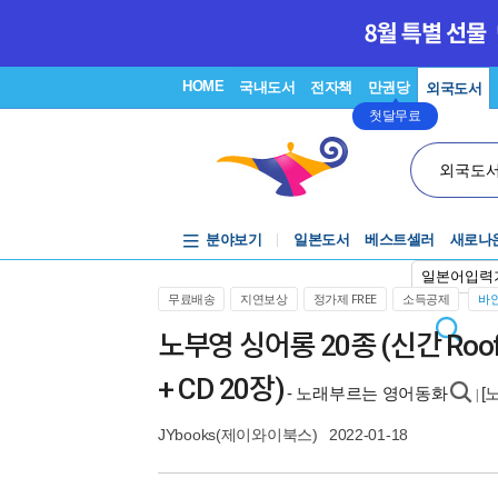
HOME
국내도서
전자책
만권당
외국도서
첫달무료
외국도
분야보기
일본도서
베스트셀러
새로나
일본어입력
무료배송
지연보상
정가제 FREE
소득공제
바인
노부영 싱어롱 20종 (신간 Roof
+ CD 20장)
- 노래부르는 영어동화
[
|
JYbooks(제이와이북스)
2022-01-18