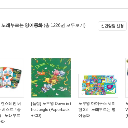
] 노래부르는 영어동화
(총 1226권 모두보기)
신간알림 신청
베렌스테인 베
[품절] 노부영 Down in t
노부영 마더구스 세이
 베스트 4종
he Jungle (Paperback
펜 23
- 노래부르는 영
W
)
- 노래부르
+ CD)
어동화
(
동화