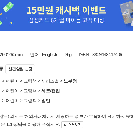
260*260mm
언어 :
English
36g
ISBN : 8809448447406
류
신간알림 신청
서
>
어린이
>
그림책
>
시리즈별
>
노부영
서
>
어린이
>
그림책
>
세트/전집
서
>
어린이
>
그림책
>
일반
 많은) 외서는 해외거래처에서 제공하는 정보가 부족하여 표시하지 못
항은
1:1 상담
을 이용해 주십시오.