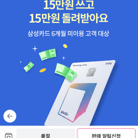
뒤로가
기
보관함담기
품절
판매 알림신청