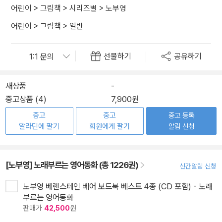
어린이
>
그림책
>
시리즈별
>
노부영
어린이
>
그림책
>
일반
선물하기
공유하기
새상품
-
중고상품 (4)
7,900원
중고
중고
중고 등록
알라딘에 팔기
회원에게 팔기
알림 신청
[노부영] 노래부르는 영어동화 (총 1226권)
신간알림 신청
노부영 베렌스테인 베어 보드북 베스트 4종 (CD 포함) - 노래
부르는 영어동화
판매가
42,500
원