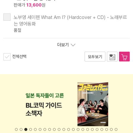
판매가
13,600
원
노부영 세이펜 What Am I? (Hardcover + CD) - 노래부르
는 영어동화
품절
더보기
전체선택
모두보기