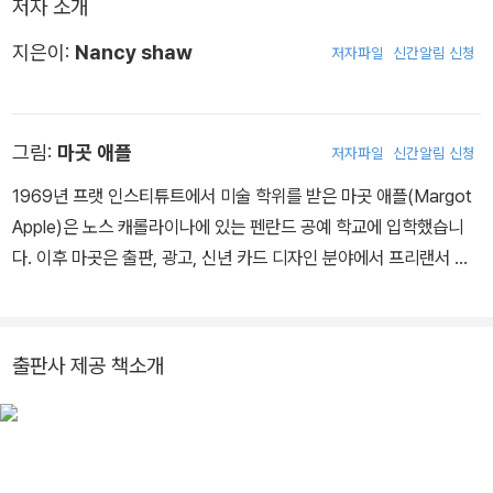
저자 소개
지은이:
Nancy shaw
저자파일
신간알림 신청
그림:
마곳 애플
저자파일
신간알림 신청
1969년 프랫 인스티튜트에서 미술 학위를 받은 마곳 애플(Margot
Apple)은 노스 캐롤라이나에 있는 펜란드 공예 학교에 입학했습니
다. 이후 마곳은 출판, 광고, 신년 카드 디자인 분야에서 프리랜서 일
러스트레이터로 자리를 잡았습니다. 최근에는 스티브 퍼터만의 『폭
신한 집』에 그림을 그렸습니다. 자급자족 생활을 즐기는 마곳은 직접
밭을 가꾸고 옷을 지어 입고 있습니다. 현재 매사추세츠 피츠필드에
출판사 제공 책소개
살고 있습니다.