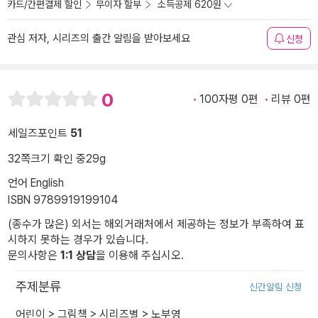
카드/간편결제 할인
무이자 할부
소득공제 620원
관심 저자, 시리즈의 출간 알림을 받아보세요
신청
0
100자평 0편
리뷰 0편
세일즈포인트
51
32쪽
크기 확인 중
29g
언어 English
ISBN 9789919199104
(종수가 많은) 외서는 해외거래처에서 제공하는 정보가 부족하여 표
시하지 못하는 경우가 있습니다.
문의사항은
1:1 상담
을 이용해 주십시오.
주제분류
신간알림 신청
어린이
>
그림책
>
시리즈별
>
노부영