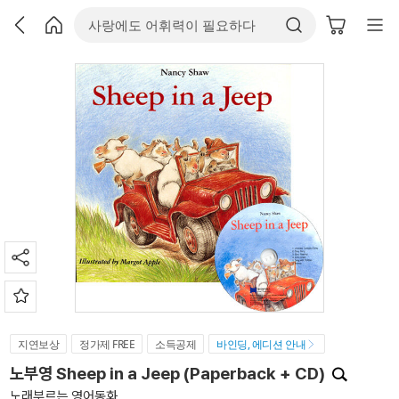
지연보상
정가제 FREE
소득공제
바인딩, 에디션 안내
노부영 Sheep in a Jeep (Paperback + CD)
노래부르는 영어동화