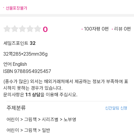
선물포장불가
0
100자평 0편
리뷰 0편
세일즈포인트
32
32쪽
285*235mm
36g
언어 English
ISBN 9788954925457
(종수가 많은) 외서는 해외거래처에서 제공하는 정보가 부족하여 표
시하지 못하는 경우가 있습니다.
문의사항은
1:1 상담
을 이용해 주십시오.
주제분류
신간알림 신청
어린이
>
그림책
>
시리즈별
>
노부영
어린이
>
그림책
>
일반