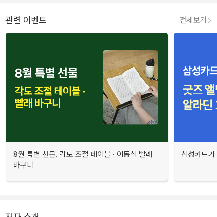
관련 이벤트
전체보기
8월 특별 선물. 각도 조절 테이블 · 이동식 빨래
삼성카드가 
바구니
저자 소개