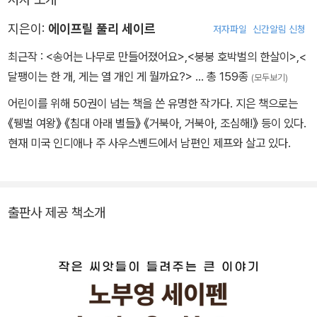
지은이:
에이프릴 풀리 세이르
저자파일
신간알림 신청
최근작 :
<송어는 나무로 만들어졌어요>
,
<붕붕 호박벌의 한살이>
,
<
달팽이는 한 개, 게는 열 개인 게 뭘까요?>
… 총 159종
(모두보기)
어린이를 위해 50권이 넘는 책을 쓴 유명한 작가다. 지은 책으로는
《뒝벌 여왕》 《침대 아래 별들》 《거북아, 거북아, 조심해!》 등이 있다.
현재 미국 인디애나 주 사우스벤드에서 남편인 제프와 살고 있다.
출판사 제공 책소개