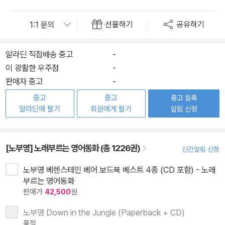
선물하기
공유하기
알라딘 직접배송 중고
-
이 광활한 우주점
-
판매자 중고
-
중고
중고
중고 등록
알라딘에 팔기
회원에게 팔기
알림 신청
[노부영] 노래부르는 영어동화 (총 1226권)
신간알림 신청
노부영 베렌스테인 베어 보드북 베스트 4종 (CD 포함) - 노래
부르는 영어동화
판매가
42,500
원
노부영 Down in the Jungle (Paperback + CD)
품절