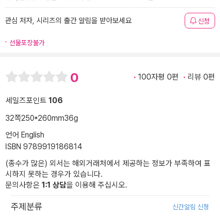
관심 저자, 시리즈의 출간 알림을 받아보세요
신청
선물포장불가
0
100자평 0편
리뷰 0편
세일즈포인트
106
32쪽
250*260mm
36g
언어 English
ISBN 9789919186814
(종수가 많은) 외서는 해외거래처에서 제공하는 정보가 부족하여 표
시하지 못하는 경우가 있습니다.
문의사항은
1:1 상담
을 이용해 주십시오.
주제분류
신간알림 신청