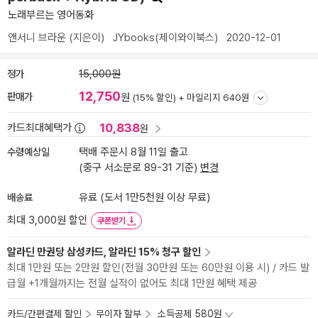
노래부르는 영어동화
앤서니 브라운
(지은이)
JYbooks(제이와이북스)
2020-12-01
정가
15,000원
12,750
판매가
원
(15% 할인) +
마일리지 640원
10,838
카드최대혜택가
원
수령예상일
택배 주문시 8월 11일 출고
(중구 서소문로 89-31 기준)
변경
배송료
유료 (도서 1만5천원 이상 무료)
최대 3,000원 할인
쿠폰받기
알라딘 만권당 삼성카드, 알라딘 15% 청구 할인
최대 1만원 또는 2만원 할인(전월 30만원 또는 60만원 이용 시) / 카드 발
급월 +1개월까지는 전월 실적이 없어도 최대 1만원 혜택 제공
카드/간편결제 할인
무이자 할부
소득공제 580원