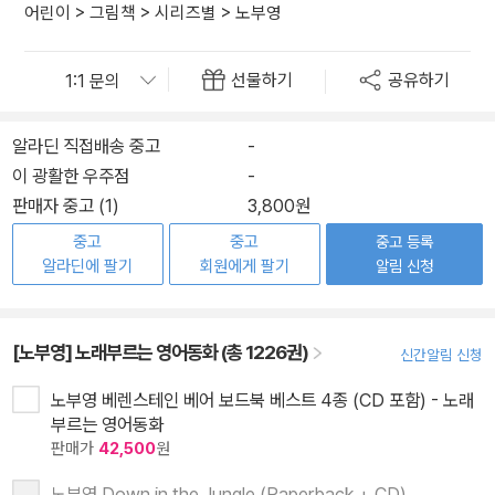
어린이
>
그림책
>
시리즈별
>
노부영
선물하기
공유하기
알라딘 직접배송 중고
-
이 광활한 우주점
-
판매자 중고 (1)
3,800원
중고
중고
중고 등록
알라딘에 팔기
회원에게 팔기
알림 신청
[노부영] 노래부르는 영어동화 (총 1226권)
신간알림 신청
노부영 베렌스테인 베어 보드북 베스트 4종 (CD 포함) - 노래
부르는 영어동화
판매가
42,500
원
노부영 Down in the Jungle (Paperback + CD)