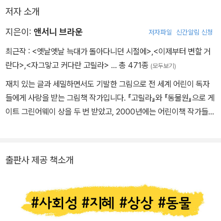
저자 소개
지은이:
앤서니 브라운
저자파일
신간알림 신청
최근작 :
<옛날옛날 늑대가 돌아다니던 시절에>
,
<이제부터 변할 거
란다>
,
<자그맣고 커다란 고릴라>
… 총 471종
(모두보기)
재치 있는 글과 세밀하면서도 기발한 그림으로 전 세계 어린이 독자
들에게 사랑을 받는 그림책 작가입니다. 『고릴라』와 『동물원』으로 게
이트 그린어웨이 상을 두 번 받았고, 2000년에는 어린이책 작가들에
게 최고의 영예인 한스 크리스티안 안데르센 상을 받았습니다. 우리
나라에 소개된 책으로는 『돼지책』, 『우리 엄마』, 『우리 아빠』, 『우리
할아버지』, 『나와 스크러피, 바다』, 『이제부터 변할 거란다』 등이 있
출판사 제공 책소개
습니다.