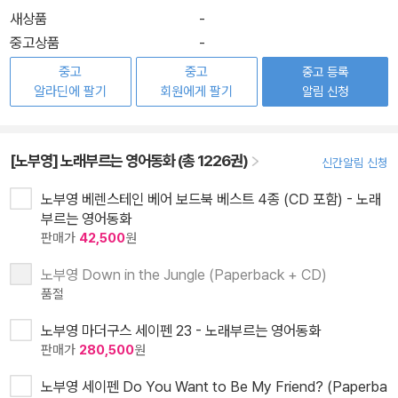
새상품
-
중고상품
-
중고
중고
중고 등록
알라딘에 팔기
회원에게 팔기
알림 신청
[노부영] 노래부르는 영어동화 (총 1226권)
신간알림 신청
노부영 베렌스테인 베어 보드북 베스트 4종 (CD 포함) - 노래
부르는 영어동화
판매가
42,500
원
노부영 Down in the Jungle (Paperback + CD)
품절
노부영 마더구스 세이펜 23 - 노래부르는 영어동화
판매가
280,500
원
노부영 세이펜 Do You Want to Be My Friend? (Paperba