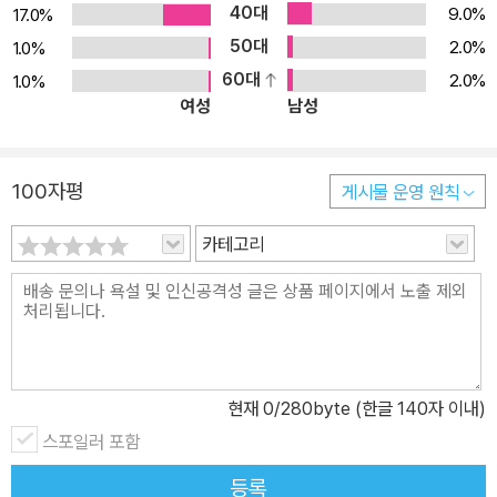
40대
9.0%
17.0%
50대
2.0%
1.0%
60대
2.0%
1.0%
여성
남성
100자평
게시물 운영 원칙
카테고리
현재
0
/280byte (한글 140자 이내)
스포일러 포함
등록