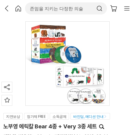
지연보상
정가제 FREE
소득공제
바인딩, 에디션 안내
노부영 에릭칼 Bear 4종 + Very 3종 세트