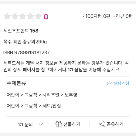
0
100자평 0편
리뷰 0편
세일즈포인트
158
쪽수 확인 중
규외
290g
ISBN 9789919181237
세트도서는 개별 서지 정보를 제공하지 못하는 경우가 있습니다. 각
권의 상세 페이지를 참고하시거나
1:1 상담
을 이용해 주십시오.
주제분류
신간알림 신청
어린이
>
그림책
>
시리즈별
>
노부영
어린이
>
그림책
>
세트/전집
선물하기
공유하기