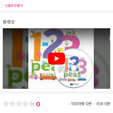
선물포장불가
동영상
Play
0
100자평 0편
리뷰 0편