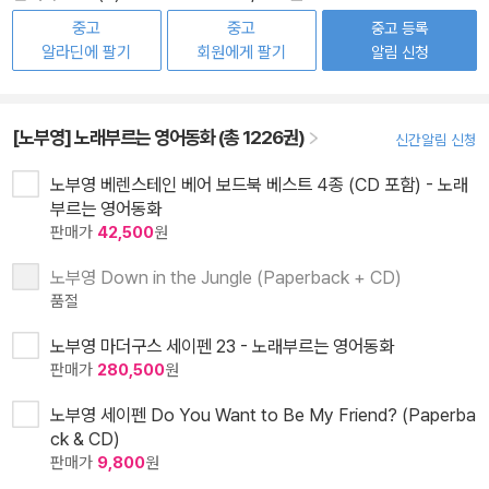
중고
중고
중고 등록
알라딘에 팔기
회원에게 팔기
알림 신청
[노부영] 노래부르는 영어동화 (총 1226권)
신간알림 신청
노부영 베렌스테인 베어 보드북 베스트 4종 (CD 포함) - 노래
부르는 영어동화
판매가
42,500
원
노부영 Down in the Jungle (Paperback + CD)
품절
노부영 마더구스 세이펜 23 - 노래부르는 영어동화
판매가
280,500
원
노부영 세이펜 Do You Want to Be My Friend? (Paperba
ck & CD)
판매가
9,800
원