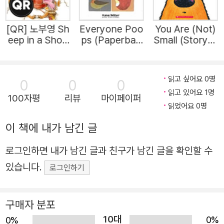
[QR] 노부영 Sh
Everyone Poo
You Are (Not)
eep in a Shop
ps (Paperbac
Small (StoryPl
(Paperback)
k)
us QR코드) (Pa
perback, 미국
판)
읽고 싶어요 0명
0
0
0
읽고 있어요 1명
100자평
리뷰
마이페이퍼
읽었어요 0명
이 책에 내가 남긴 글
로그인하면 내가 남긴 글과 친구가 남긴 글을 확인할 수
있습니다.
로그인하기
구매자 분포
10대
0%
0%