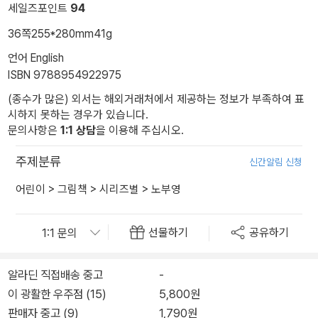
세일즈포인트
94
36쪽
255*280mm
41g
언어 English
ISBN 9788954922975
(종수가 많은) 외서는 해외거래처에서 제공하는 정보가 부족하여 표
시하지 못하는 경우가 있습니다.
문의사항은
1:1 상담
을 이용해 주십시오.
주제분류
신간알림 신청
어린이
>
그림책
>
시리즈별
>
노부영
선물하기
공유하기
알라딘 직접배송 중고
-
이 광활한 우주점 (15)
5,800원
판매자 중고 (9)
1,790원