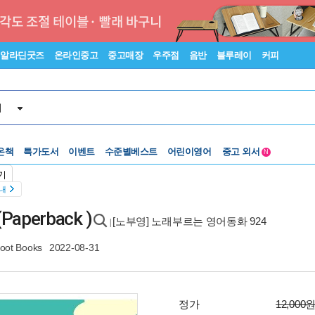
알라딘굿즈
온라인중고
중고매장
우주점
음반
블루레이
커피
서
온책
특가도서
이벤트
수준별베스트
어린이영어
중고 외서
N
Lexile®
5백원부터
기
수준별베스트
중고 외서
안내
Paperback )
[노부영] 노래부르는 영어동화 924
|
foot Books
2022-08-31
정가
12,000