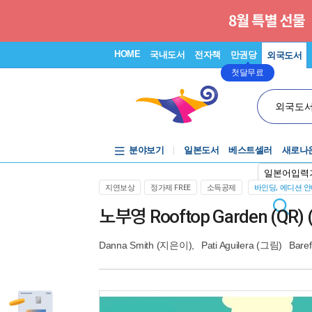
HOME
국내도서
전자책
만권당
외국도서
첫달무료
외국도
분야보기
일본도서
베스트셀러
새로나
일본어입력
지연보상
정가제 FREE
소득공제
바인딩, 에디션 
노부영 Rooftop Garden (QR) (
Danna Smith
(지은이),
Pati Aguilera
(그림)
Bare