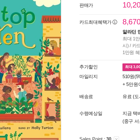
10,2
판매가
8,67
카드최대혜택가
알라딘 
최대 1만
시) / 
1만원 
추가할인
최대
3,0
마일리지
510원(5
+ 5만원
배송료
유료 (도
수령예상일
지금 택배
(중구 서
Sales Point :
30