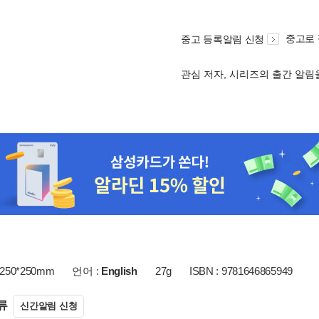
중고로
중고 등록알림 신청
관심 저자, 시리즈의 출간 알
250*250mm
언어 :
English
27g
ISBN : 9781646865949
류
신간알림 신청